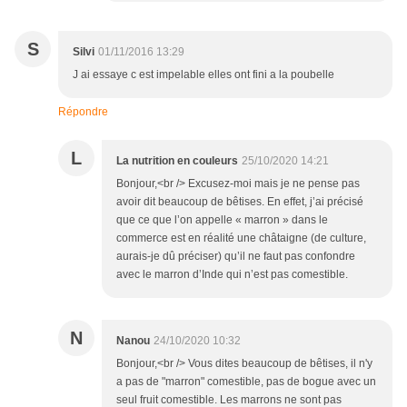
S
Silvi
01/11/2016 13:29
J ai essaye c est impelable elles ont fini a la poubelle
Répondre
L
La nutrition en couleurs
25/10/2020 14:21
Bonjour,<br /> Excusez-moi mais je ne pense pas
avoir dit beaucoup de bêtises. En effet, j’ai précisé
que ce que l’on appelle « marron » dans le
commerce est en réalité une châtaigne (de culture,
aurais-je dû préciser) qu’il ne faut pas confondre
avec le marron d’Inde qui n’est pas comestible.
N
Nanou
24/10/2020 10:32
Bonjour,<br /> Vous dites beaucoup de bêtises, il n'y
a pas de "marron" comestible, pas de bogue avec un
seul fruit comestible. Les marrons ne sont pas