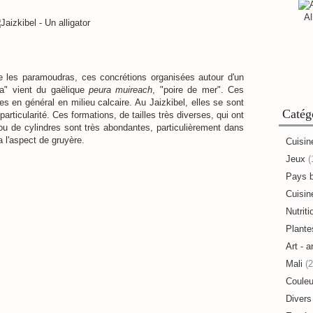
Al
ve les paramoudras, ces concrétions organisées autour d'un
ra" vient du gaëlique
peura muireach
, "poire de mer". Ces
es en général en milieu calcaire. Au Jaizkibel, elles se sont
Catég
particularité. Ces formations, de tailles très diverses, qui ont
ou de cylindres sont très abondantes, particulièrement dans
 l'aspect de gruyère.
Cuisin
Jeux
(
Pays 
Cuisine
Nutriti
Plante
Art - a
Mali
(2
Couleu
Divers