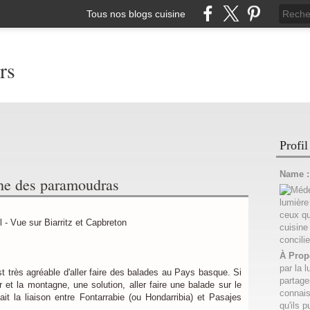
Tous nos blogs cuisine
rs
Profil
Name 
che des paramoudras
À Prop
par la l
st très agréable d'aller faire des balades au Pays basque. Si
partage
et la montagne, une solution, aller faire une balade sur le
connais
it la liaison entre Fontarrabie (ou Hondarribia) et Pasajes
qu'ils p