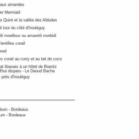
 aux amandes
ier Mermaid
s Quint et la vallée des Aldudes
it tour du côté d'Irouléguy
ti moelleux ou amaretti morbidi
lentilles corail
bowl
es corail au curry et au lait de coco
at libanais à un hôtel de Biarritz
d'hui disparu - Le Daoud Bacha
 près d'Irouléguy
um - Bordeaux