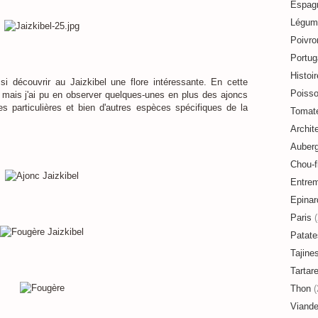
Espag
Légum
Poivro
Portug
Histoir
i découvrir au Jaizkibel une flore intéressante. En cette
Poiss
s mais j'ai pu en observer quelques-unes en plus des ajoncs
s particulières et bien d'autres espèces spécifiques de la
Tomat
Archit
Auberg
Chou-f
Entre
Epinar
Paris
(
Patate
Tajine
Tartar
Thon
(
Viand