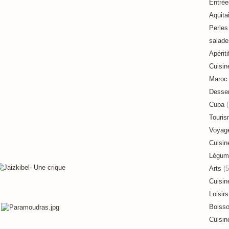
Entrée
Aquita
Perles 
salade
Apériti
Cuisin
Maroc
Desser
Cuba
(
Touri
Voyag
Cuisin
Légum
Arts
(5
Cuisin
Loisirs
Boiss
Cuisin