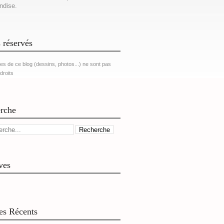
ndise.
 réservés
es de ce blog (dessins, photos...) ne sont pas
 droits
rche
ves
les Récents