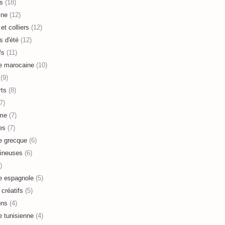
s
(18)
ine
(12)
et colliers
(12)
s d'été
(12)
fs
(11)
e marocaine
(10)
(9)
ts
(8)
7)
sme
(7)
es
(7)
e grecque
(6)
ineuses
(6)
)
e espagnole
(5)
 créatifs
(5)
ons
(4)
e tunisienne
(4)