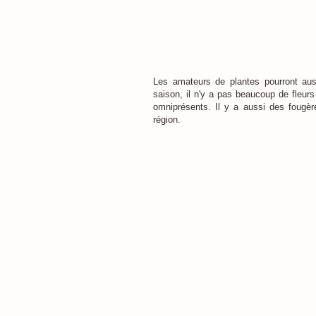
Les amateurs de plantes pourront auss
saison, il n'y a pas beaucoup de fleur
omniprésents. Il y a aussi des fougère
région.