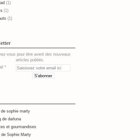
dad
(1)
is
(1)
auts
(1)
etter
ez-vous pour être averti des nouveaux
articles publiés.
il
g de sophie marty
g de darluna
tes et gourmandises
e de Sophie Marty