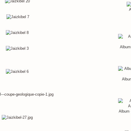
A
Album 
Album
Album 