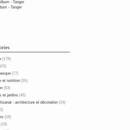
bum - Tanger
ories
e
(179)
102)
basque
(77)
 et nutrition
(55)
on
(53)
s et jardins
(45)
rtisanat - architecture et décoration
(24)
2)
rs
(19)
(19)