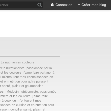
Connexion
+
Créer mon blog
:
La nutrition en couleurs
os :
Médecin nutritionniste, passionnée
umière et les couleurs, j'aime faire
r à ceux qui m'entourent mes
sances en cuisine et en nutrition pour
uissent concilier santé, plaisir et