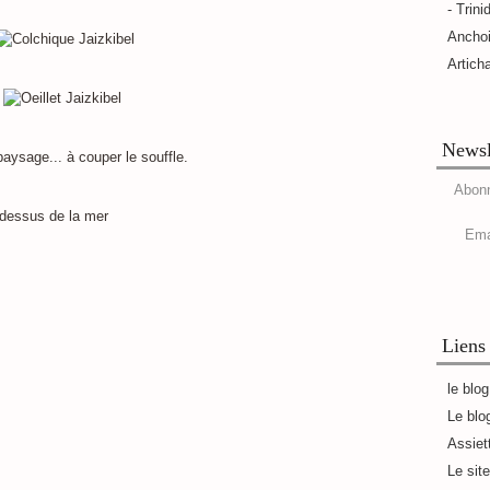
- Trini
Ancho
Artich
Newsl
 paysage... à couper le souffle.
Abonn
Ema
Liens
le blo
Le blo
Assiet
Le sit