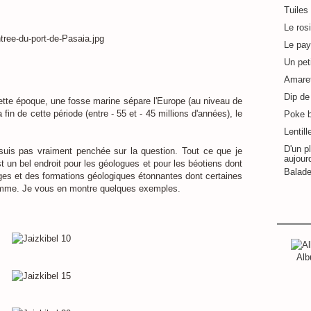
Tuiles
Le ros
Le pay
Un pet
Amaret
Dip de 
cette époque, une fosse marine sépare l'Europe (au niveau de
 fin de cette période (entre - 55 et - 45 millions d'années), le
Poke 
Lentill
D'un pl
uis pas vraiment penchée sur la question. Tout ce que je
aujour
st un bel endroit pour les géologues et pour les béotiens dont
Balade
ges et des formations géologiques étonnantes dont certaines
omme. Je vous en montre quelques exemples.
Alb