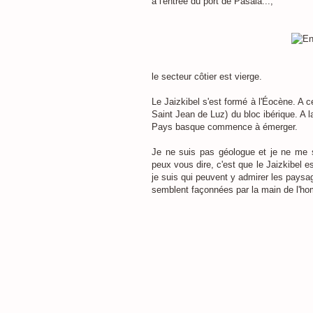
à l'entrée du port de Pasaia...,
le secteur côtier est vierge.
Le Jaizkibel s'est formé à l'Éocène. A 
Saint Jean de Luz) du bloc ibérique. A la
Pays basque commence à émerger.
Je ne suis pas géologue et je ne me s
peux vous dire, c'est que le Jaizkibel e
je suis qui peuvent y admirer les paysa
semblent façonnées par la main de l'h