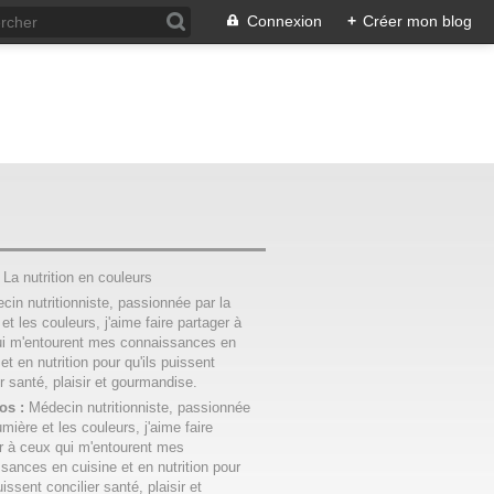
Connexion
+
Créer mon blog
:
La nutrition en couleurs
os :
Médecin nutritionniste, passionnée
umière et les couleurs, j'aime faire
r à ceux qui m'entourent mes
sances en cuisine et en nutrition pour
uissent concilier santé, plaisir et