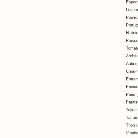
Espag
Légum
Poivro
Portug
Histoir
Poiss
Tomat
Archit
Auberg
Chou-f
Entre
Epinar
Paris
(
Patate
Tajine
Tartar
Thon
(
Viand