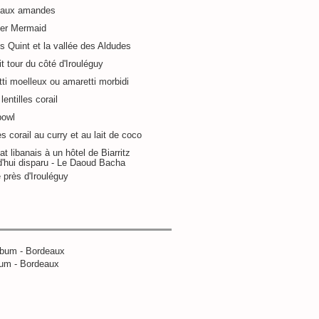
 aux amandes
ier Mermaid
s Quint et la vallée des Aldudes
it tour du côté d'Irouléguy
ti moelleux ou amaretti morbidi
lentilles corail
bowl
es corail au curry et au lait de coco
at libanais à un hôtel de Biarritz
d'hui disparu - Le Daoud Bacha
 près d'Irouléguy
um - Bordeaux