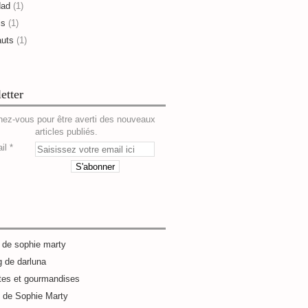
dad
(1)
is
(1)
auts
(1)
etter
ez-vous pour être averti des nouveaux
articles publiés.
il
g de sophie marty
g de darluna
tes et gourmandises
e de Sophie Marty