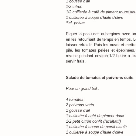
1 gousse d'ail
1/2 citron
1/2 cuillerée à café de piment rouge do
1 cuillerée à soupe d'huile d'olive
Sel, poivre
Piquer la peau des aubergines avec une 
en les retournant de temps en temps. Lor
laisser refroidir. Puis les ouvrir et met
pilé, les tomates pelées et épépinées, 
revenir pendant environ 1/2 heure à fe
servir frais.
Salade de tomates et poivrons cuits
Pour un grand bol :
4 tomates
2 poivrons verts
1 gousse d'ail
1 cuillerée à café de piment doux
1/2 petit citron confit (facultatif)
1 cuillerée à soupe de persil ciselé
1 cuillerée à soupe d'huile d'olive