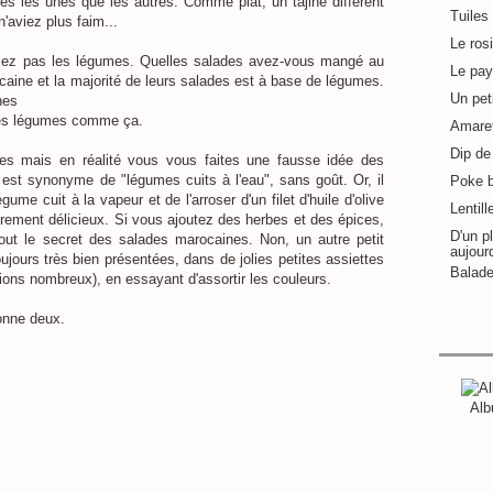
s les unes que les autres. Comme plat, un tajine différent
Tuiles
'aviez plus faim...
Le ros
miez pas les légumes. Quelles salades avez-vous mangé au
Le pay
aine et la majorité de leurs salades est à base de légumes.
Un pet
nes
 les légumes comme ça.
Amaret
Dip de 
s mais en réalité vous vous faites une fausse idée des
est synonyme de "légumes cuits à l'eau", sans goût. Or, il
Poke 
ume cuit à la vapeur et de l'arroser d'un filet d'huile d'olive
Lentill
èrement délicieux. Si vous ajoutez des herbes et des épices,
D'un pl
tout le secret des salades marocaines. Non, un autre petit
aujour
ujours très bien présentées, dans de jolies petites assiettes
Balade
étions nombreux), en essayant d'assortir les couleurs.
onne deux.
Alb