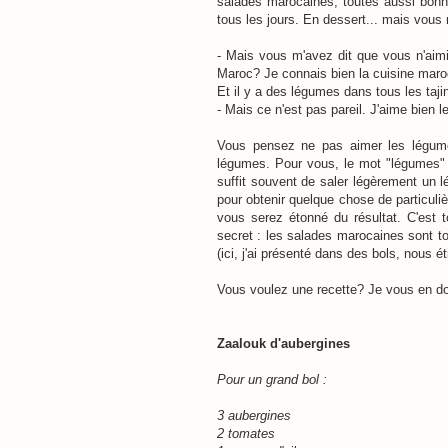
salades marocaines, toutes aussi bonne
tous les jours. En dessert... mais vous n
- Mais vous m'avez dit que vous n'ai
Maroc? Je connais bien la cuisine maroc
Et il y a des légumes dans tous les taji
- Mais ce n'est pas pareil. J'aime bien
Vous pensez ne pas aimer les légume
légumes. Pour vous, le mot "légumes" 
suffit souvent de saler légèrement un lég
pour obtenir quelque chose de particuli
vous serez étonné du résultat. C'est 
secret : les salades marocaines sont to
(ici, j'ai présenté dans des bols, nous 
Vous voulez une recette? Je vous en d
Zaalouk d'aubergines
Pour un grand bol :
3 aubergines
2 tomates