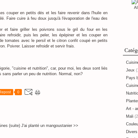
Al
es couper en petits dés et les faire revenir dans l'huile en
pilé. Faire cuire à feu doux jusqu'à l'évaporation de l'eau des
 et faire griller les poivrons sous le gril du four en les
e refroidir, puis les peler, les épépiner et les couper en
de tomates avec le persil et le citron confit coupé en petits
n. Poivrer. Laisser refroidir et servir frais.
Catég
Cuisin
orie, "cuisine et nutrition", car, pour moi, les deux sont liés
Jeux
(
s sans parler un peu de nutrition. Normal, non?
Pays 
Cuisine
Repost
0
Nutriti
Plante
Art - a
Mali
(2
Couleu
nes (suite)
J'ai planté un mangoustanier >>
Divers