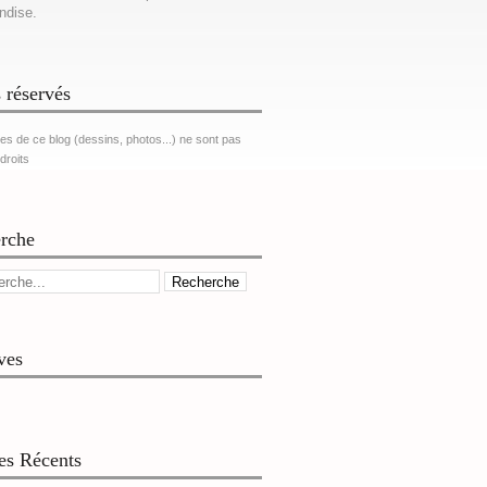
ndise.
 réservés
es de ce blog (dessins, photos...) ne sont pas
 droits
rche
ves
les Récents