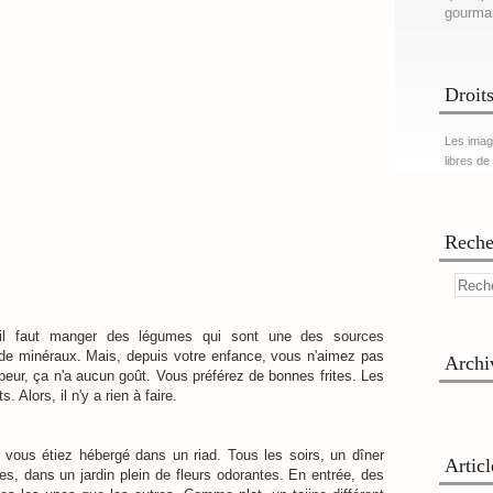
gourma
Droits
Les imag
libres de
Reche
'il faut manger des légumes qui sont une des sources
t de minéraux. Mais, depuis votre enfance, vous n'aimez pas
Archi
eur, ça n'a aucun goût. Vous préférez de bonnes frites. Les
Alors, il n'y a rien à faire.
vous étiez hébergé dans un riad. Tous les soirs, un dîner
Artic
ies, dans un jardin plein de fleurs odorantes. En entrée, des