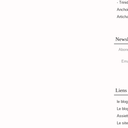
- Trini
Ancho
Artich
Newsl
Abonn
Ema
Liens
le blo
Le blo
Assiet
Le sit