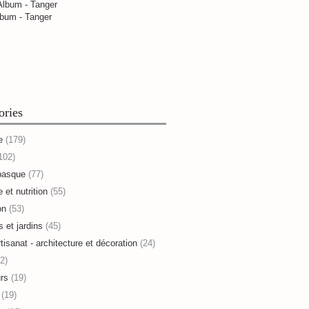
bum - Tanger
ories
e
(179)
102)
basque
(77)
 et nutrition
(55)
on
(53)
s et jardins
(45)
rtisanat - architecture et décoration
(24)
2)
rs
(19)
(19)