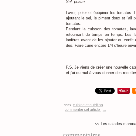
Sel, poivre
Laver, peler et épépiner les tomates. L
ajoutant le sel, le piment doux et l'ail 
tomates.
Pendant la cuisson des tomates, laver
retournant de temps en temps. Les fair
lanières avant de les ajouter au confit 
dés. Faire cuire encore 1/4 d'heure enviro
P.S. Je viens de créer une nouvelle catég
et j'ai du mal à vous donner des recette
cuisine et nutrition
dans
commenter cet article
…
<< Les salades marocai
commentaires