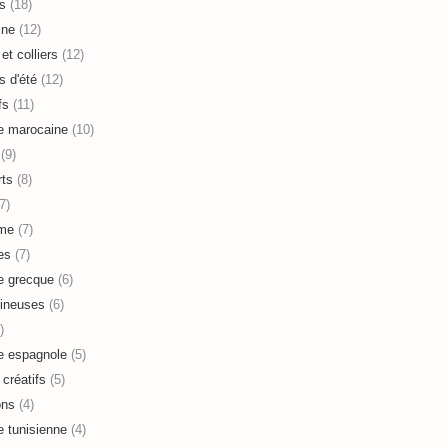
s
(18)
ine
(12)
et colliers
(12)
s d'été
(12)
fs
(11)
e marocaine
(10)
(9)
ts
(8)
7)
sme
(7)
es
(7)
e grecque
(6)
ineuses
(6)
)
e espagnole
(5)
 créatifs
(5)
ons
(4)
e tunisienne
(4)