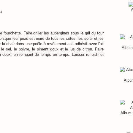
A
ux
fourchette. Faire griller les aubergines sous le gril du four
sque leur peau est noire de tous les côtés, les sortir et les
tre la chair dans une poêle à revêtement anti-adhésif avec l'ail
Album 
le sel, le poivre, le piment doux et le jus de citron. Faire
u doux, en remuant de temps en temps. Laisser refroidir et
Album
Album 