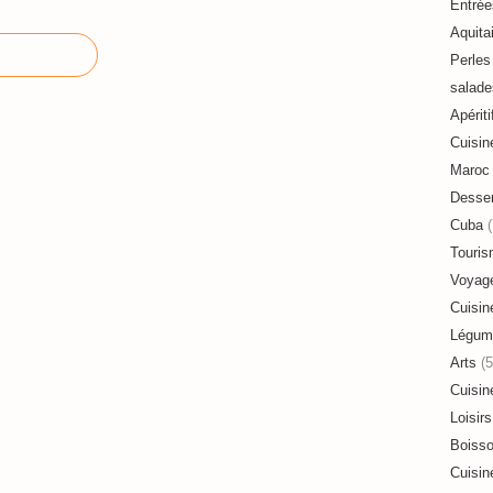
Entrée
Aquita
Perles 
salade
Apériti
Cuisin
Maroc
Desser
Cuba
(
Touri
Voyag
Cuisin
Légum
Arts
(5
Cuisin
Loisirs
Boiss
Cuisin