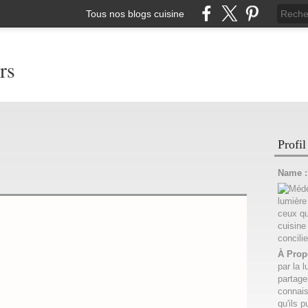
Tous nos blogs cuisine
rs
Profil
Name 
À Prop
par la l
partage
connais
qu'ils p