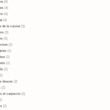
ne
(4)
es
(4)
ns
(4)
al
(4)
e de la cuisine
(3)
ons
(3)
es
(3)
ecture
(2)
ines
(2)
leur
(2)
mets
(2)
ds
(2)
2)
s douces
(2)
s
(2)
es et carpaccio
(2)
2)
es
(2)