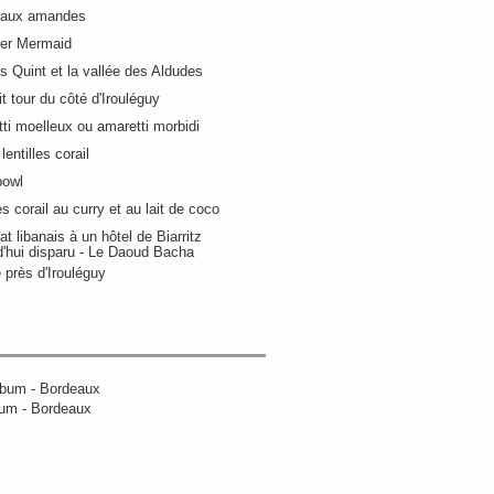
 aux amandes
ier Mermaid
s Quint et la vallée des Aldudes
it tour du côté d'Irouléguy
ti moelleux ou amaretti morbidi
lentilles corail
bowl
es corail au curry et au lait de coco
at libanais à un hôtel de Biarritz
d'hui disparu - Le Daoud Bacha
 près d'Irouléguy
um - Bordeaux