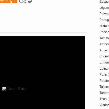
Repost
0
Espag
Légum
Poivro
Portug
Histoir
Poiss
Tomat
Archit
Auberg
Chou-f
Entre
Epinar
Paris
(
Patate
Tajine
Tartar
Thon
(
Viand