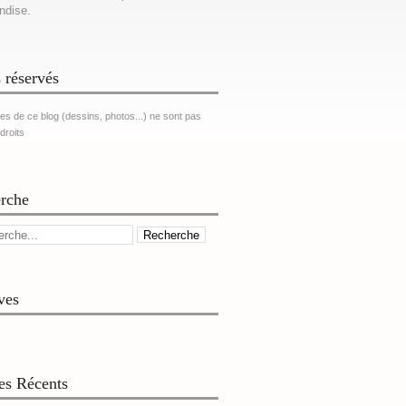
ndise.
 réservés
es de ce blog (dessins, photos...) ne sont pas
 droits
rche
ves
les Récents