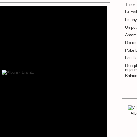
Tuiles
Le ros
Le pay
Un pet
Amaret
Dip de 
Poke 
Lentill
D'un pl
aujour
Balade
Alb