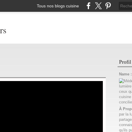
Tous nos blogs cuisine
rs
Profil
Name 
À Prop
par la l
partage
connais
qu'ils p