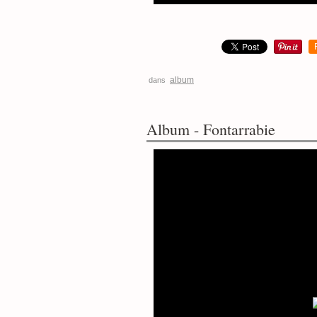
album
dans
Album - Fontarrabie