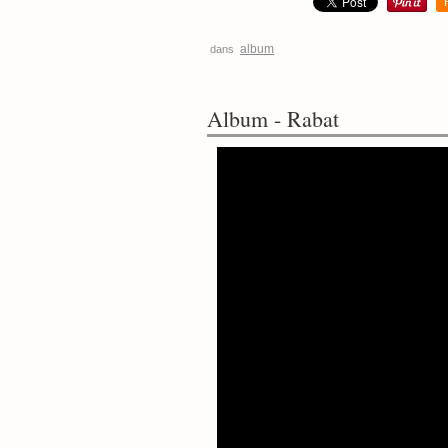
album
dans
Album - Rabat