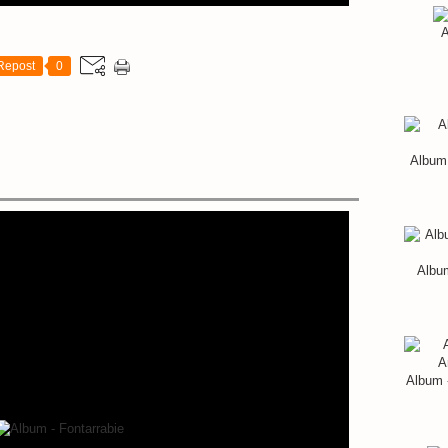
A
Repost
0
Album 
Album
Album 