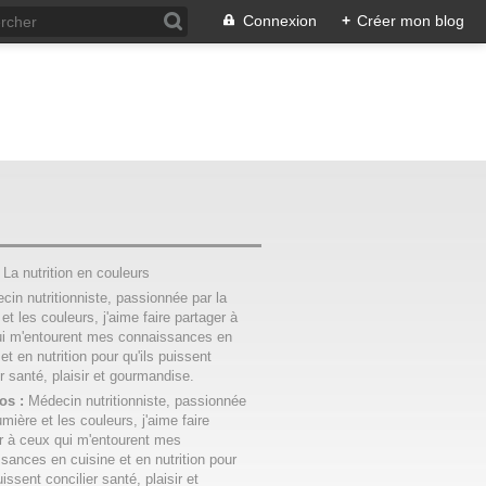
Connexion
+
Créer mon blog
:
La nutrition en couleurs
os :
Médecin nutritionniste, passionnée
umière et les couleurs, j'aime faire
r à ceux qui m'entourent mes
sances en cuisine et en nutrition pour
uissent concilier santé, plaisir et