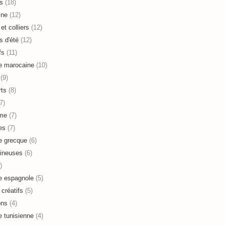
s
(18)
ine
(12)
et colliers
(12)
s d'été
(12)
fs
(11)
e marocaine
(10)
(9)
ts
(8)
7)
sme
(7)
es
(7)
e grecque
(6)
ineuses
(6)
)
e espagnole
(5)
 créatifs
(5)
ons
(4)
e tunisienne
(4)