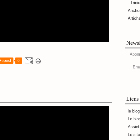
- Trini
Ancho
Artich
Newsl
Abonn
Repost
0
Ema
Liens
le blo
Le blo
Assiet
Le sit