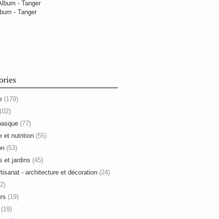
bum - Tanger
ories
e
(179)
102)
basque
(77)
 et nutrition
(55)
on
(53)
s et jardins
(45)
rtisanat - architecture et décoration
(24)
2)
rs
(19)
(19)