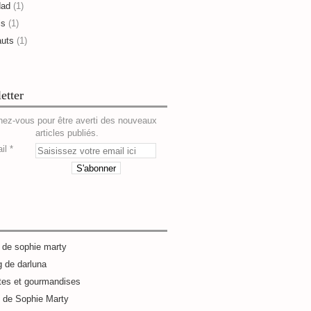
dad
(1)
is
(1)
auts
(1)
etter
ez-vous pour être averti des nouveaux
articles publiés.
il
g de sophie marty
g de darluna
tes et gourmandises
e de Sophie Marty