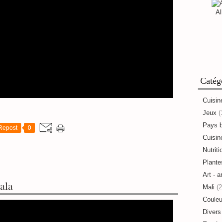
Al
Catég
Cuisin
Jeux
(
Pays 
Repost
0
Cuisine
Nutriti
Plante
Art - a
ala
Mali
(2
Couleu
Divers