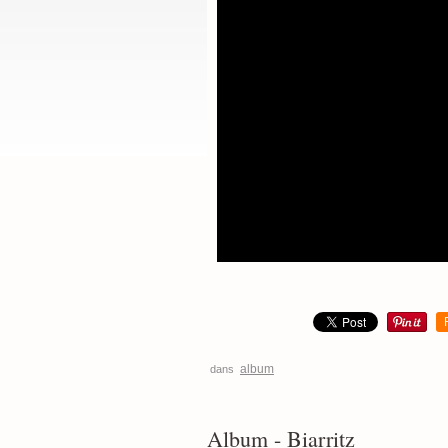
album
dans
Album - Biarritz