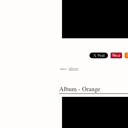
album
dans
Album - Orange