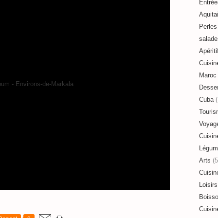
Entrée
Aquita
Perles 
salade
Apériti
Cuisin
Maroc
Desser
Cuba
(
Touri
Voyag
Cuisin
Légum
Arts
(5
Cuisin
Loisirs
Boiss
Cuisin