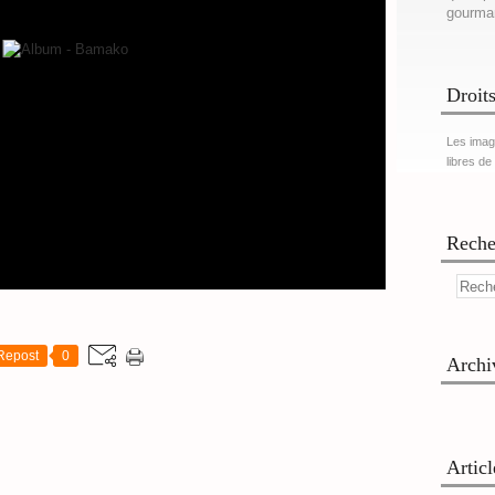
gourma
Droits
Les imag
libres de
Reche
Repost
0
Archi
Artic