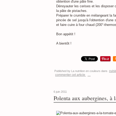
obtention d'une pâte fine.
Dénoyauter les cerises et les disposer 
la pâte de pistaches.
Préparer le crumble en mélangeant la fa
pincée de sel jusqu'à l'obtention d'une
et faire cuire à four chaud (200°-thermo
Bon appétit !
A bientôt !
cuis
Published by La nutrition en couleurs
dans
commenter cet article
…
6 juin 2011
Polenta aux aubergines, à l