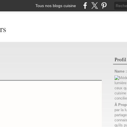
Tous nos blogs cuisine
rs
Profil
Name 
À Prop
par la l
partage
connais
qu'ils p