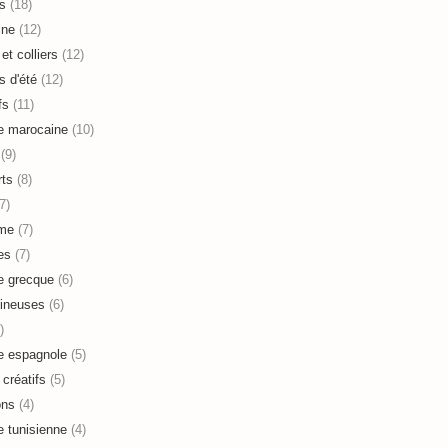
s
(18)
ine
(12)
et colliers
(12)
s d'été
(12)
fs
(11)
e marocaine
(10)
(9)
ts
(8)
7)
sme
(7)
es
(7)
e grecque
(6)
ineuses
(6)
)
e espagnole
(5)
 créatifs
(5)
ons
(4)
e tunisienne
(4)