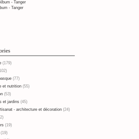
bum - Tanger
ories
e
(179)
102)
basque
(77)
 et nutrition
(55)
on
(53)
s et jardins
(45)
rtisanat - architecture et décoration
(24)
2)
rs
(19)
(19)