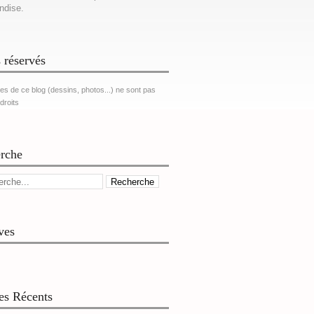
ndise.
 réservés
es de ce blog (dessins, photos...) ne sont pas
 droits
rche
ves
les Récents