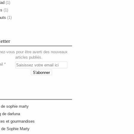
dad
(1)
is
(1)
auts
(1)
etter
ez-vous pour être averti des nouveaux
articles publiés.
il
g de sophie marty
g de darluna
tes et gourmandises
e de Sophie Marty