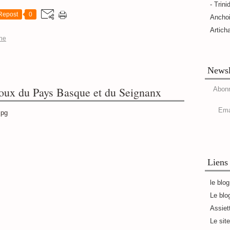
- Trini
Repost
0
Ancho
Artich
ine
Newsl
doux du Pays Basque et du Seignanx
Abonn
Ema
Liens
le blo
Le blo
Assiet
Le sit