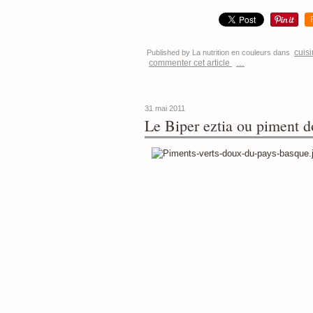
cuis
Published by La nutrition en couleurs
dans
commenter cet article
…
31 mai 2011
Le Biper eztia ou piment 