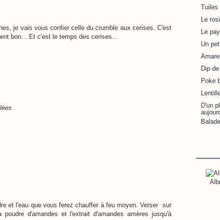
Tuiles
Le ros
nes, je vais vous confier celle du crumble aux cerises. C'est
Le pay
ent bon... Et c'est le temps des cerises...
Un pet
Amaret
Dip de 
Poke 
Lentill
D'un pl
lées
aujour
Balade
Alb
re et l'eau que vous ferez chauffer à feu moyen. Verser sur
a poudre d'amandes et l'extrait d'amandes amères jusqu'à