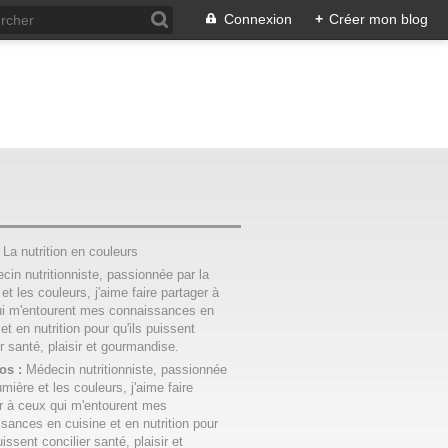
Connexion
+
Créer mon blog
:
La nutrition en couleurs
os :
Médecin nutritionniste, passionnée
umière et les couleurs, j'aime faire
r à ceux qui m'entourent mes
sances en cuisine et en nutrition pour
uissent concilier santé, plaisir et