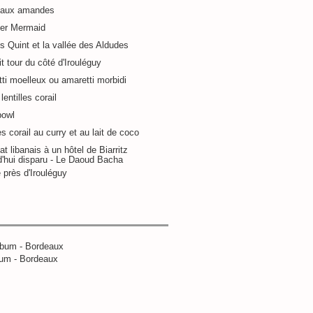
 aux amandes
ier Mermaid
s Quint et la vallée des Aldudes
it tour du côté d'Irouléguy
ti moelleux ou amaretti morbidi
lentilles corail
bowl
es corail au curry et au lait de coco
at libanais à un hôtel de Biarritz
d'hui disparu - Le Daoud Bacha
 près d'Irouléguy
um - Bordeaux