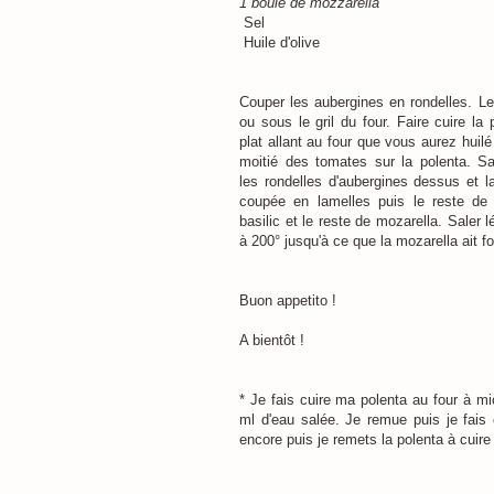
1 boule de mozzarella
Sel
Huile d'olive
Couper les aubergines en rondelles. Les
ou sous le gril du four. Faire cuire la 
plat allant au four que vous aurez huilé à
moitié des tomates sur la polenta. Sa
les rondelles d'aubergines dessus et l
coupée en lamelles puis le reste de 
basilic et le reste de mozarella. Saler 
à 200° jusqu'à ce que la mozarella ait f
Buon appetito !
A bientôt !
* Je fais cuire ma polenta au four à m
ml d'eau salée. Je remue puis je fai
encore puis je remets la polenta à cui