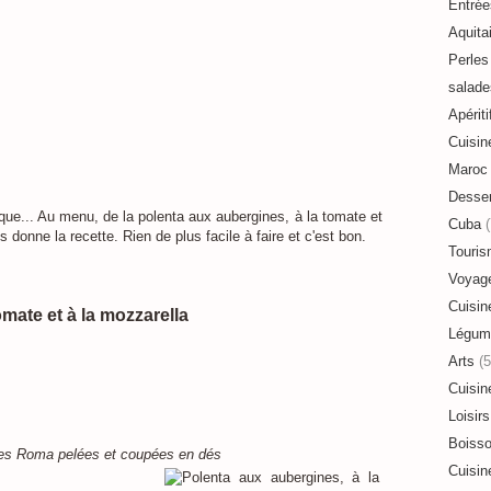
Entrée
Aquita
Perles 
salade
Apériti
Cuisin
Maroc
Desser
resque... Au menu, de la polenta aux aubergines, à la tomate et
Cuba
(
 donne la recette. Rien de plus facile à faire et c'est bon.
Touri
Voyag
Cuisin
omate et à la mozzarella
Légum
Arts
(5
Cuisin
Loisirs
Boiss
tes Roma pelées et coupées en dés
Cuisin