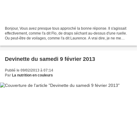
Bonjour, Vous avez presque tous approché la bonne réponse. Il s'agissait
effectivement, comme l'a dit Flo, de draps séchant au-dessus d'une ruelle.
Ou peut-être de voilages, comme l'a dit Laurence. A vrai dire, je ne me
rappelle plus exactement où j'ai...
Devinette du samedi 9 février 2013
Publié le 09/02/2013 à 07:14
Par
La nutrition en couleurs