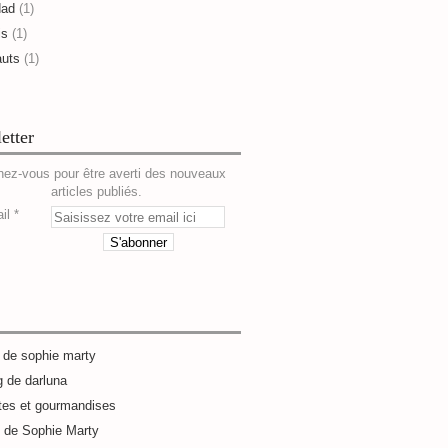
dad
(1)
is
(1)
auts
(1)
etter
ez-vous pour être averti des nouveaux
articles publiés.
il
g de sophie marty
g de darluna
tes et gourmandises
e de Sophie Marty