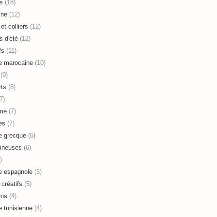
s
(18)
ine
(12)
et colliers
(12)
s d'été
(12)
fs
(11)
e marocaine
(10)
(9)
ts
(8)
7)
sme
(7)
es
(7)
e grecque
(6)
ineuses
(6)
)
e espagnole
(5)
 créatifs
(5)
ons
(4)
e tunisienne
(4)