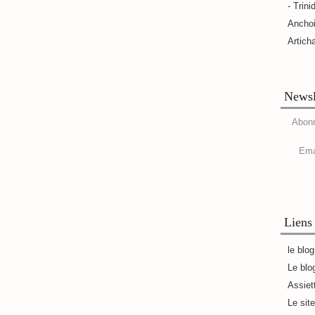
- Trini
Ancho
Artich
Newsl
Abonn
Ema
Liens
le blo
Le blo
Assiet
Le sit