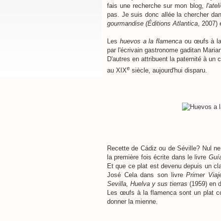
fais une recherche sur mon blog,
l'ate
pas. Je suis donc allée la chercher dans
gourmandise (Éditions Atlantica
, 2007) 
Les
huevos a la flamenca
ou œufs à la 
par l'écrivain gastronome gaditan Mari
D'autres en attribuent la paternité à un 
e
au XIX
siècle, aujourd'hui disparu.
Recette de Cádiz ou de Séville? Nul ne l
la première fois écrite dans le livre
Guía
Et que ce plat est devenu depuis un c
José Cela dans son livre
Primer Viaj
Sevilla, Huelva y sus tierras
(1959) en d
Les œufs à la flamenca sont un plat co
donner la mienne.