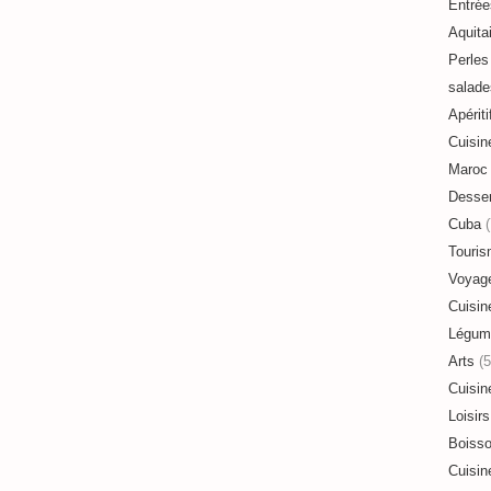
Entrée
Aquita
Perles 
salade
Apériti
Cuisin
Maroc
Desser
Cuba
(
Touri
Voyag
Cuisin
Légum
Arts
(5
Cuisin
Loisirs
Boiss
Cuisin