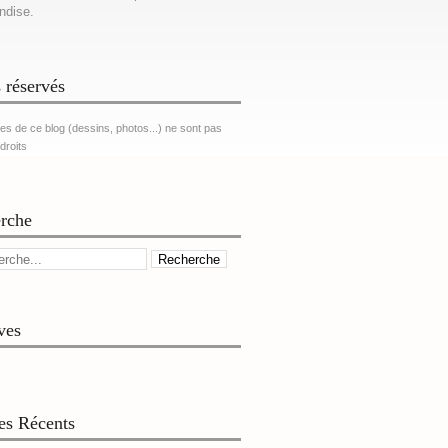
ndise.
 réservés
es de ce blog (dessins, photos...) ne sont pas
 droits
rche
ves
les Récents