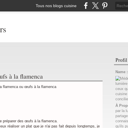
Tous nos blogs cuisine
rs
Profil
Name 
ufs à la flamenca
À Prop
par la l
partage
 de préparer des œufs à la flamenca.
connais
ux réaliser un plat que je n'ai pas fait depuis longtemps, je
qu'ils p