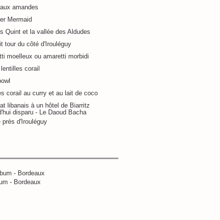
 aux amandes
ier Mermaid
s Quint et la vallée des Aldudes
it tour du côté d'Irouléguy
ti moelleux ou amaretti morbidi
lentilles corail
bowl
es corail au curry et au lait de coco
at libanais à un hôtel de Biarritz
d'hui disparu - Le Daoud Bacha
 près d'Irouléguy
um - Bordeaux