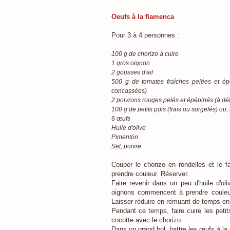
Oeufs à la flamenca
Pour 3 à 4 personnes :
100 g de chorizo à cuire
1 gros oignon
2 gousses d'ail
500 g de tomates fraîches pelées et ép
concassées)
2 poivrons rouges pelés et épépinés (à dé
100 g de petits pois (frais ou surgelés) ou, 
6 œufs
Huile d'olive
Pimentón
Sel, poivre
Couper le chorizo en rondelles et le 
prendre couleur. Réserver.
Faire revenir dans un peu d'huile d'oli
oignons commencent à prendre couleur,
Laisser réduire en remuant de temps e
Pendant ce temps, faire cuire les petit
cocotte avec le chorizo.
Dans un grand bol, battre les œufs à la f