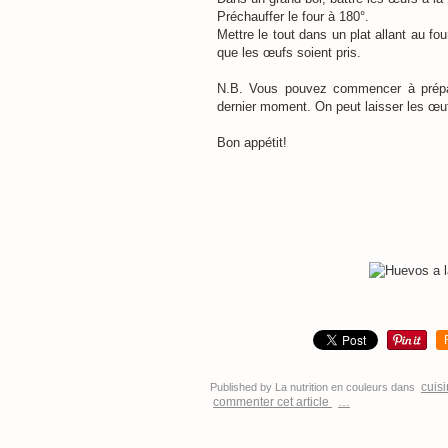
Préchauffer le four à 180°.
Mettre le tout dans un plat allant au fou
que les œufs soient pris.
N.B. Vous pouvez commencer à prépar
dernier moment. On peut laisser les œufs 
Bon appétit!
cuis
Published by La nutrition en couleurs
dans
commenter cet article
…