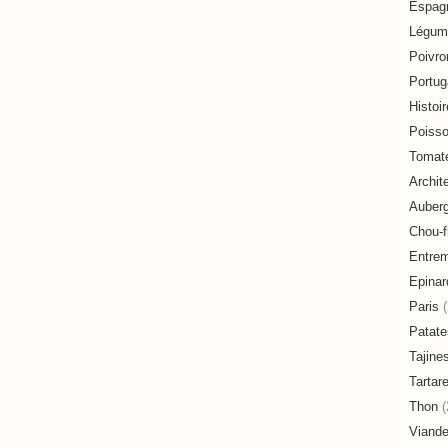
Espag
Légum
Poivro
Portug
Histoir
Poiss
Tomat
Archit
Auberg
Chou-f
Entre
Epinar
Paris
(
Patate
Tajine
Tartar
Thon
(
Viand