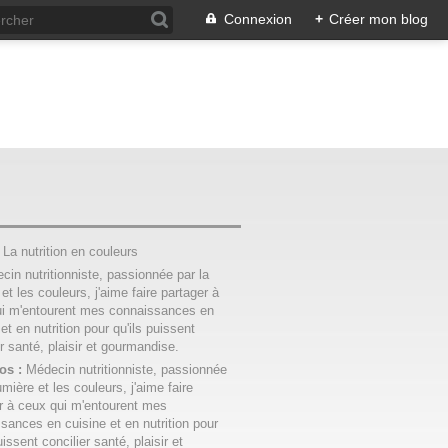
Connexion
+
Créer mon blog
:
La nutrition en couleurs
os :
Médecin nutritionniste, passionnée
umière et les couleurs, j'aime faire
r à ceux qui m'entourent mes
sances en cuisine et en nutrition pour
uissent concilier santé, plaisir et