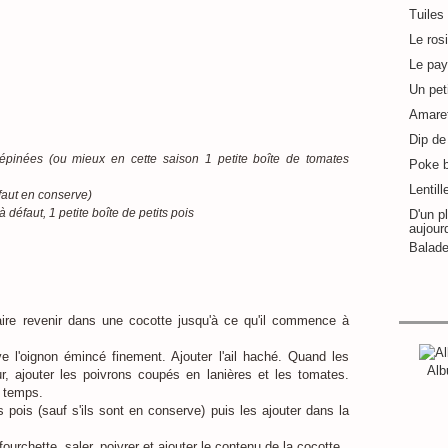
Tuiles
Le ros
Le pay
Un pet
Amaret
Dip de 
épinées (ou mieux en cette saison 1 petite boîte de tomates
Poke 
Lentill
faut en conserve)
à défaut, 1 petite boîte de petits pois
D'un pl
aujour
Balade
faire revenir dans une cocotte jusqu'à ce qu'il commence à
ve l'oignon émincé finement. Ajouter l'ail haché. Quand les
Alb
 ajouter les poivrons coupés en lanières et les tomates.
n temps.
s pois (sauf s'ils sont en conserve) puis les ajouter dans la
ourchette, saler, poivrer et ajouter le contenu de la cocotte.