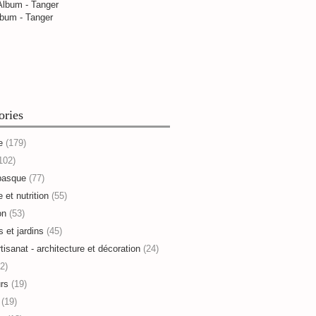
bum - Tanger
ories
e
(179)
102)
basque
(77)
 et nutrition
(55)
on
(53)
s et jardins
(45)
rtisanat - architecture et décoration
(24)
2)
rs
(19)
(19)