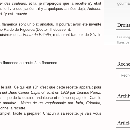
lier des couleurs
, et là, je m'aperçois que la recette n'y était
gourma
 le livre que j'ai écrit il y a quelques années déjà,
Nutrition
et l'y est trouvée.
flamenca sont un plat andalou. Il pourrait avoir été inventé
Droits
ano Pardo de Figueroa (Doctor Thebussem).
cuisinier de la
Venta de Eritaña
, restaurant fameux de Séville
Les imag
libres de
Reche
e sait. Ce qui est sûr, c'est que cette recette apparaît pour
 del Buen Comer Español
, écrit en 1929 par Dioniso Pérez.
Archi
lassique de la cuisine andalouse et même espagnole. Camilo
e andaluz
-
Notas de un vagabundaje por Jaén, Córdoba,
onne la recette.
mplet, facile à préparer. Chacun a sa recette, je vais vous
Artic