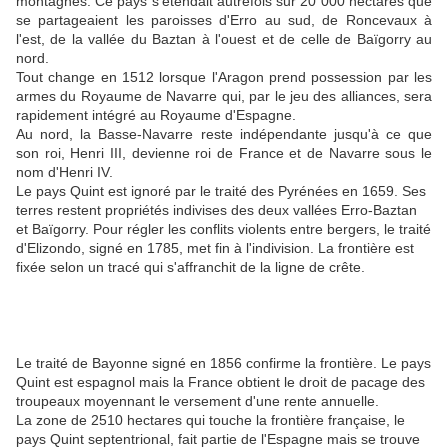
montagnes. Ce pays s'étendait autrefois sur 20 000 hectares que
se partageaient les paroisses d'Erro au sud, de Roncevaux à
l'est, de la vallée du Baztan à l'ouest et de celle de Baïgorry au
nord.
Tout change en 1512 lorsque l'Aragon prend possession par les
armes du Royaume de Navarre qui, par le jeu des alliances, sera
rapidement intégré au Royaume d'Espagne.
Au nord, la Basse-Navarre reste indépendante jusqu'à ce que
son roi, Henri III, devienne roi de France et de Navarre sous le
nom d'Henri IV.
Le pays Quint est ignoré par le traité des Pyrénées en 1659. Ses
terres restent propriétés indivises des deux vallées Erro-Baztan
et Baïgorry. Pour régler les conflits violents entre bergers, le traité
d'Elizondo, signé en 1785, met fin à l'indivision. La frontière est
fixée selon un tracé qui s'affranchit de la ligne de crête.
Le traité de Bayonne signé en 1856 confirme la frontière. Le pays
Quint est espagnol mais la France obtient le droit de pacage des
troupeaux moyennant le versement d'une rente annuelle.
La zone de 2510 hectares qui touche la frontière française, le
pays Quint septentrional, fait partie de l'Espagne mais se trouve