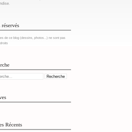
ndise.
 réservés
es de ce blog (dessins, photos...) ne sont pas
 droits
rche
ves
les Récents