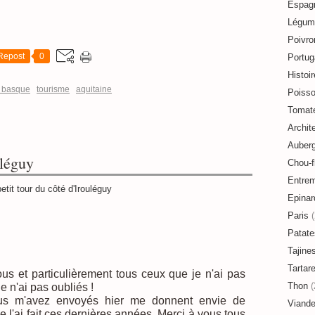
Espag
Légum
Poivro
Repost
0
Portug
Histoir
 basque
tourisme
aquitaine
Poiss
Tomat
Archit
Auberg
uléguy
Chou-f
Entre
Epinar
Paris
(
Patate
Tajine
Tartar
ous et particulièrement tous ceux que je n'ai pas
Thon
(
 n'ai pas oubliés !
us m'avez envoyés hier me donnent envie de
Viand
 l'ai fait ces dernières années. Merci à vous tous