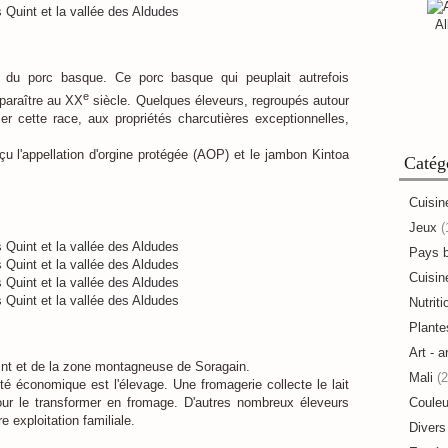
Al
 du porc basque. Ce porc basque qui peuplait autrefois
e
sparaître au XX
siècle. Quelques éleveurs, regroupés autour
er cette race, aux propriétés charcutières exceptionnelles,
u l'appellation d'orgine protégée (AOP) et le jambon Kintoa
Catég
Cuisin
Jeux
(
Pays 
Cuisine
Nutriti
Plante
Art - a
int et de la zone montagneuse de Soragain.
Mali
(2
vité économique est l'élevage. Une fromagerie collecte le lait
our le transformer en fromage. D'autres nombreux éleveurs
Couleu
 exploitation familiale.
Divers