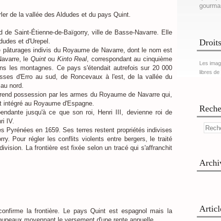
gourma
rler de la vallée des Aldudes et du pays Quint.
 de Saint-Étienne-de-Baïgorry, ville de Basse-Navarre. Elle
dudes et d'Urepel.
Droits
e pâturages indivis du Royaume de Navarre, dont le nom est
Navarre, le
Quint
ou
Kinto Real
, correspondant au cinquième
Les imag
ns les montagnes. Ce pays s'étendait autrefois sur 20 000
libres de
isses d'Erro au sud, de Roncevaux à l'est, de la vallée du
 au nord.
prend possession par les armes du Royaume de Navarre qui,
ent intégré au Royaume d'Espagne.
Reche
endante jusqu'à ce que son roi, Henri III, devienne roi de
ri IV.
des Pyrénées en 1659. Ses terres restent propriétés indivises
y. Pour régler les conflits violents entre bergers, le traité
division. La frontière est fixée selon un tracé qui s'affranchit
Archi
Artic
onfirme la frontière. Le pays Quint est espagnol mais la
troupeaux moyennant le versement d'une rente annuelle.