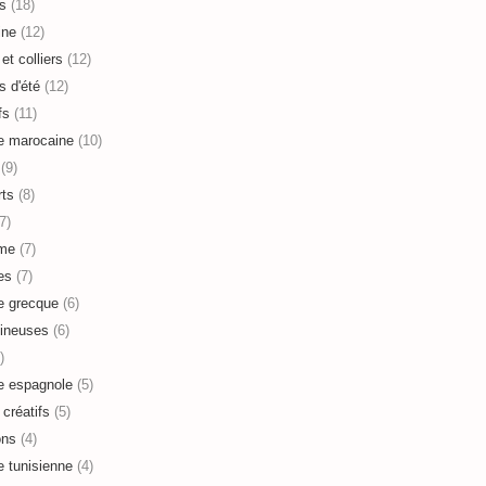
s
(18)
ine
(12)
et colliers
(12)
s d'été
(12)
fs
(11)
e marocaine
(10)
(9)
ts
(8)
7)
sme
(7)
es
(7)
e grecque
(6)
ineuses
(6)
)
e espagnole
(5)
 créatifs
(5)
ons
(4)
e tunisienne
(4)