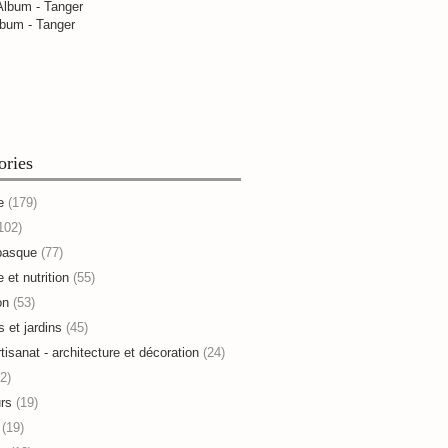
bum - Tanger
ories
e
(179)
102)
basque
(77)
 et nutrition
(55)
on
(53)
s et jardins
(45)
rtisanat - architecture et décoration
(24)
2)
rs
(19)
(19)