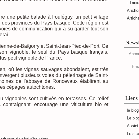
- Trini
Ancho
e une petite balade à Irouléguy, un petit village
Artich
 des provinces du Pays basque. Cette région est
 voies de communication qui a su garder tout son
erai.
Newsl
Étienne-de-Baïgorry et Saint-Jean-Pied-de-Port. Ce
 son vignoble, le seul du Pays basque français.
Abonn
lus petit vignoble de France.
Ema
n, où les vignes sauvages abondaient, est très
nvergent plusieurs voies du pèlerinage de Saint-
oines de l'abbaye de Roncevaux établirent au
es cépages autochtones.
Liens
u vignobles sont cultivés en terrasses. Ce relief
 contraignant, encourage une viticulture bio et
le blo
Le blo
Assiet
Le sit