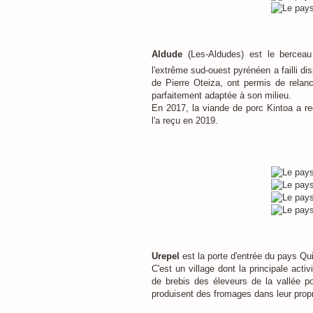
Aldude
(Les-Aldudes) est le berceau
l'extrême sud-ouest pyrénéen a failli di
de Pierre Oteiza, ont permis de relanc
parfaitement adaptée à son milieu.
En 2017, la viande de porc Kintoa a reç
l'a reçu en 2019.
Urepel
est la porte d'entrée du pays Qu
C'est un village dont la principale acti
de brebis des éleveurs de la vallée p
produisent des fromages dans leur propre