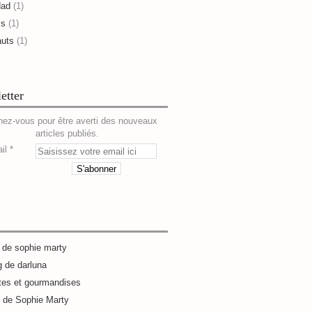
dad
(1)
is
(1)
auts
(1)
etter
ez-vous pour être averti des nouveaux
articles publiés.
il
g de sophie marty
g de darluna
tes et gourmandises
e de Sophie Marty