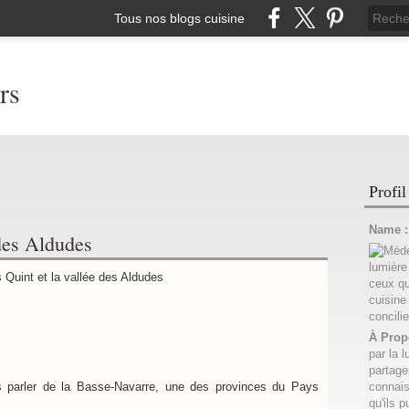
Tous nos blogs cuisine
rs
Profil
Name 
 des Aldudes
À Prop
par la l
partage
s parler de la Basse-Navarre, une des provinces du Pays
connais
qu'ils p