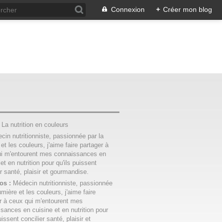
Connexion
+
Créer mon blog
:
La nutrition en couleurs
os :
Médecin nutritionniste, passionnée
umière et les couleurs, j'aime faire
r à ceux qui m'entourent mes
sances en cuisine et en nutrition pour
uissent concilier santé, plaisir et