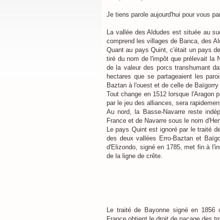
Je tiens parole aujourd'hui pour vous pa
La vallée des Aldudes est située au sud
comprend les villages de Banca, des Al
Quant au pays Quint, c'était un pays d
tiré du nom de l'impôt que prélevait la 
de la valeur des porcs transhumant da
hectares que se partageaient les paro
Baztan à l'ouest et de celle de Baïgorry
Tout change en 1512 lorsque l'Aragon 
par le jeu des alliances, sera rapidem
Au nord, la Basse-Navarre reste indép
France et de Navarre sous le nom d'Hen
Le pays Quint est ignoré par le traité 
des deux vallées Erro-Baztan et Baïgorr
d'Elizondo, signé en 1785, met fin à l'in
de la ligne de crête.
Le traité de Bayonne signé en 1856 c
France obtient le droit de pacage des 