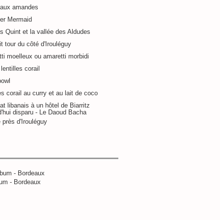
 aux amandes
ier Mermaid
s Quint et la vallée des Aldudes
it tour du côté d'Irouléguy
ti moelleux ou amaretti morbidi
lentilles corail
bowl
es corail au curry et au lait de coco
at libanais à un hôtel de Biarritz
d'hui disparu - Le Daoud Bacha
 près d'Irouléguy
um - Bordeaux