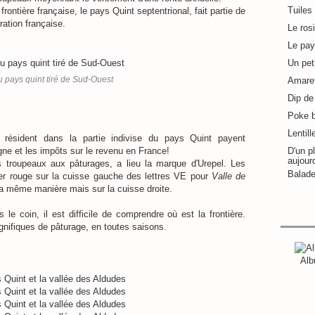
Tuiles
ontière française, le pays Quint septentrional, fait partie de
ation française.
Le ros
Le pay
Un pet
u pays quint tiré de Sud-Ouest
Amaret
Dip de 
Poke 
Lentill
i résident dans la partie indivise du pays Quint payent
gne et les impôts sur le revenu en France!
D'un pl
aujour
troupeaux aux pâturages, a lieu la marque d'Urepel. Les
Balade
er rouge sur la cuisse gauche des lettres VE pour
Valle de
la même manière mais sur la cuisse droite.
e coin, il est difficile de comprendre où est la frontière.
ifiques de pâturage, en toutes saisons.
Alb