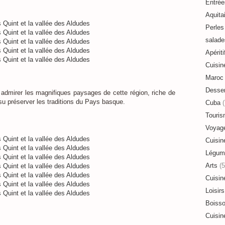
Entrée
Aquita
Perles 
salade
Apériti
Cuisin
Maroc
Desser
 admirer les magnifiques paysages de cette région, riche de
u préserver les traditions du Pays basque.
Cuba
(
Touri
Voyag
Cuisin
Légum
Arts
(5
Cuisin
Loisirs
Boiss
Cuisin