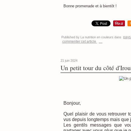
Bonne promenade et à bientôt !
pays
Published by La nutrition en couleurs
dans
commenter cet article
…
21 juin 2024
Un petit tour du côté d'Iro
Bonjour,
Quel plaisir de vous retrouver t
vus depuis longtemps mais que je
Les gentils messages que vo
partager avec vous plus que je ne