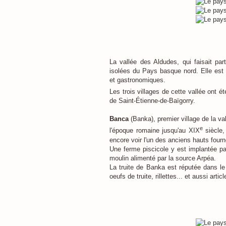
La vallée des Aldudes, qui faisait par
isolées du Pays basque nord. Elle est r
et gastronomiques.
Les trois villages de cette vallée ont é
de Saint-Étienne-de-Baïgorry.
Banca
(Banka), premier village de la va
e
l'époque romaine jusqu'au XIX
siècle, 
encore voir l'un des anciens hauts four
Une ferme piscicole y est implantée p
moulin alimenté par la source Arpéa.
La truite de Banka est réputée dans le
oeufs de truite, rillettes... et aussi art