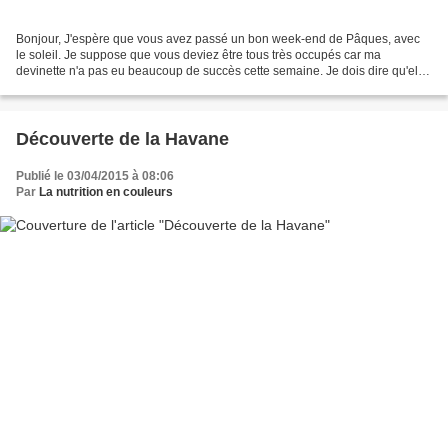
Bonjour, J'espère que vous avez passé un bon week-end de Pâques, avec
le soleil. Je suppose que vous deviez être tous très occupés car ma
devinette n'a pas eu beaucoup de succès cette semaine. Je dois dire qu'elle
était difficile, j'en conviens. Mais...
Découverte de la Havane
Publié le 03/04/2015 à 08:06
Par
La nutrition en couleurs