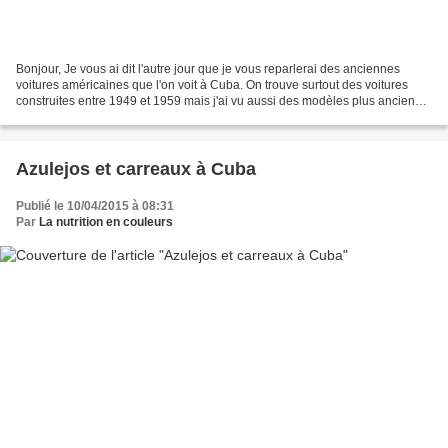
Bonjour, Je vous ai dit l'autre jour que je vous reparlerai des anciennes
voitures américaines que l'on voit à Cuba. On trouve surtout des voitures
construites entre 1949 et 1959 mais j'ai vu aussi des modèles plus anciens.
Ford Chevrolet Suburban 1937 On...
Azulejos et carreaux à Cuba
Publié le 10/04/2015 à 08:31
Par
La nutrition en couleurs