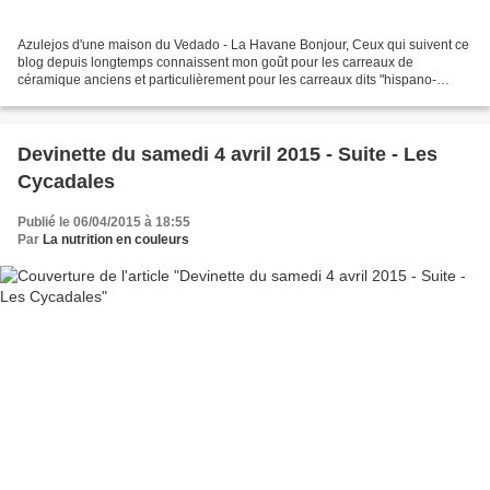
Azulejos d'une maison du Vedado - La Havane Bonjour, Ceux qui suivent ce
blog depuis longtemps connaissent mon goût pour les carreaux de
céramique anciens et particulièrement pour les carreaux dits "hispano-
mauresques". A Cuba, j'ai été gâtée. On voit...
Devinette du samedi 4 avril 2015 - Suite - Les
Cycadales
Publié le 06/04/2015 à 18:55
Par
La nutrition en couleurs