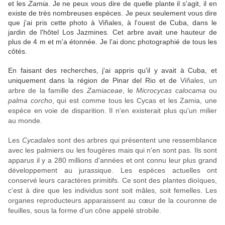
et les
Zamia
. Je ne peux vous dire de quelle plante il s'agit, il en
existe de très nombreuses espèces. Je peux seulement vous dire
que j'ai pris cette photo à Vi
ñ
ales, à l'ouest de Cuba, dans le
jardin de l'hôtel Los Jazmines. Cet arbre avait une hauteur de
plus de 4 m et m'a étonnée. Je l'ai donc photographié de tous les
côtés.
En faisant des recherches, j'ai appris qu'il y avait à Cuba, et
uniquement dans la région de Pinar del Rio et de
Vi
ñ
ales, un
arbre de la famille des
Zamiaceae
, le
Microcycas calocama
ou
palma
corcho
, qui est comme tous les Cycas et les Zamia, une
espèce en voie de disparition. Il n'en existerait plus qu'un milier
au monde.
Les
Cycadales
sont des arbres qui présentent une ressemblance
avec les palmiers ou les fougères mais qui n'en sont pas. Ils sont
apparus il y a 280 millions d'années et ont connu leur plus grand
développement au jurassique. Les espèces actuelles ont
conservé leurs caractères primitifs. Ce sont des plantes dioïques,
c'est à dire que les individus sont soit mâles, soit femelles. Les
organes reproducteurs apparaissent au cœur de la couronne de
feuilles, sous la forme d'un cône appelé strobile.