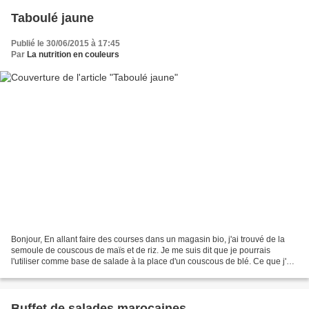
Taboulé jaune
Publié le 30/06/2015 à 17:45
Par
La nutrition en couleurs
Bonjour, En allant faire des courses dans un magasin bio, j'ai trouvé de la
semoule de couscous de maïs et de riz. Je me suis dit que je pourrais
l'utiliser comme base de salade à la place d'un couscous de blé. Ce que j'ai
fait. J'ai remplacé les tomates...
Buffet de salades marocaines