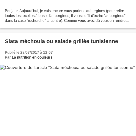
Bonjour, Aujourd'hui, je vais encore vous parler d'aubergines (pour relire
toutes les recettes à base d'aubergines, il vous suffit d'écrire "aubergines"
dans la case "recherche" ci-contre). Comme vous avez dû vous en rendre
compte, c'est mon légume préféré....
Slata méchouia ou salade grillée tunisienne
Publié le 28/07/2017 à 12:07
Par
La nutrition en couleurs