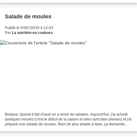
fait chaud comme ces...
Salade de moules
Publié le 03/07/2015 à 12:43
Par
La nutrition en couleurs
Bonjour, Quand il fait chaud on a envie de salades. Aujourd'hui, j'ai acheté
quelques moules (c'est le début de la saison et elles sont bien pleines) et j'ai
préparé une salade de moules. Rien de plus simple à faire, ça demande
juste un peu de temps....