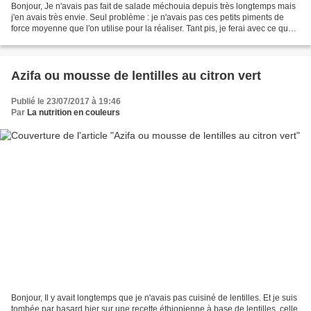
Bonjour, Je n'avais pas fait de salade méchouia depuis très longtemps mais
j'en avais très envie. Seul problème : je n'avais pas ces petits piments de
force moyenne que l'on utilise pour la réaliser. Tant pis, je ferai avec ce que
j'ai. Pour ceux qui...
Azifa ou mousse de lentilles au citron vert
Publié le 23/07/2017 à 19:46
Par
La nutrition en couleurs
Bonjour, Il y avait longtemps que je n'avais pas cuisiné de lentilles. Et je suis
tombée par hasard hier sur une recette éthiopienne à base de lentilles, celle