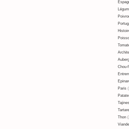
Espag
Légum
Poivro
Portug
Histoir
Poiss
Tomat
Archit
Auberg
Chou-f
Entre
Epinar
Paris
(
Patate
Tajine
Tartar
Thon
(
Viand