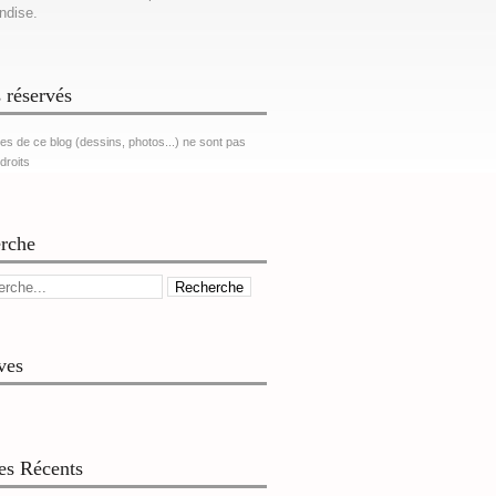
ndise.
 réservés
es de ce blog (dessins, photos...) ne sont pas
 droits
rche
ves
les Récents