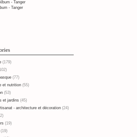
bum - Tanger
ories
e
(179)
102)
basque
(77)
 et nutrition
(55)
on
(53)
s et jardins
(45)
rtisanat - architecture et décoration
(24)
2)
rs
(19)
(19)