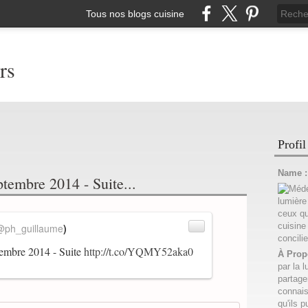
Tous nos blogs cuisine
rs
Profil
Name 
tembre 2014 - Suite...
@ph_guillaume
)
tembre 2014 - Suite
http://t.co/YQMY52aka0
À Prop
par la l
partage
connais
qu'ils p