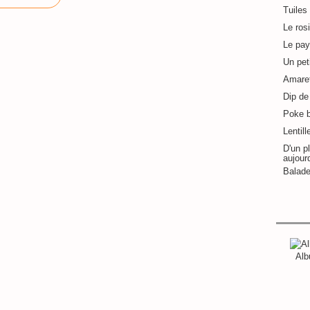
Tuiles
Le ros
Le pay
Un pet
Amaret
Dip de 
Poke 
Lentill
D'un pl
aujour
Balade
Alb