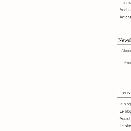
- Trini
Ancho
Artich
Newsl
Abonn
Ema
Liens
le blo
Le blo
Assiet
Le sit