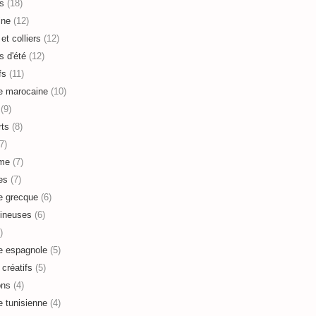
s
(18)
ine
(12)
et colliers
(12)
s d'été
(12)
fs
(11)
e marocaine
(10)
(9)
ts
(8)
7)
sme
(7)
es
(7)
e grecque
(6)
ineuses
(6)
)
e espagnole
(5)
 créatifs
(5)
ons
(4)
e tunisienne
(4)