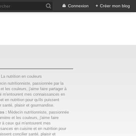
Connexion
+
Créer mon blog
:
La nutrition en couleurs
os :
Médecin nutritionniste, passionnée
umière et les couleurs, j'aime faire
r à ceux qui m'entourent mes
sances en cuisine et en nutrition pour
uissent concilier santé, plaisir et