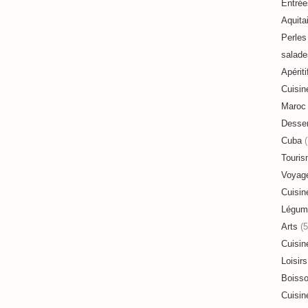
Entrée
Aquita
Perles 
salade
Apériti
Cuisin
Maroc
Desser
Cuba
(
Touri
Voyag
Cuisin
Légum
Arts
(5
Cuisin
Loisirs
Boiss
Cuisin