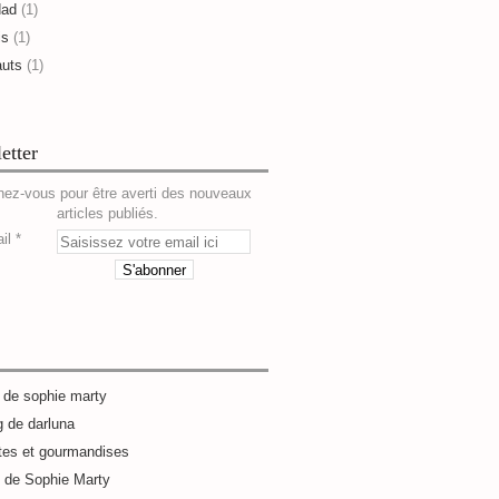
dad
(1)
is
(1)
auts
(1)
etter
ez-vous pour être averti des nouveaux
articles publiés.
il
g de sophie marty
g de darluna
tes et gourmandises
e de Sophie Marty