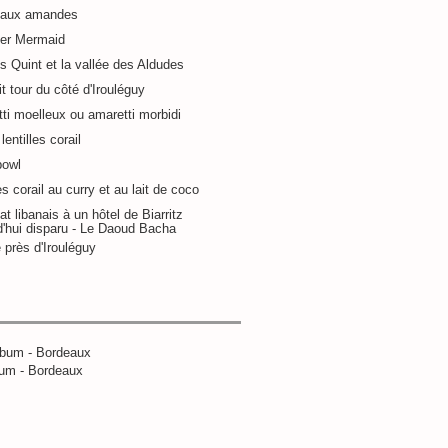
 aux amandes
ier Mermaid
s Quint et la vallée des Aldudes
it tour du côté d'Irouléguy
ti moelleux ou amaretti morbidi
lentilles corail
bowl
es corail au curry et au lait de coco
at libanais à un hôtel de Biarritz
d'hui disparu - Le Daoud Bacha
 près d'Irouléguy
um - Bordeaux