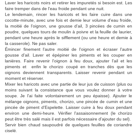
Laver les haricots noirs et retirer les impuretés si besoin est. Les
faire tremper dans de l'eau froide pendant une nuit.
Le lendemain, rincer les haricots et les faire cuire dans une
cocotte-minute, avec une fois et demie leur volume d'eau froide,
la moitié de l'oignon, une gousse d'ail, 3 pincées de cumin en
poudre, quelques tours de moulin à poivre et la feuille de laurier,
pendant une heure après le sifflement (ou une heure et demie à
la casserole). Ne pas saler.
Émincer finement l'autre moitié de l'oignon et écraser l'autre
gousse d'ail. Laver et épépiner les piments et les couper en
lanières. Faire revenir l'oignon à feu doux, ajouter l'ail et les
piments et enfin le chorizo coupé en tranches dès que les
oignons deviennent transparents. Laisser revenir pendant un
moment et réserver.
Mixer les haricots avec une partie de leur jus de cuisson (plus ou
moins suivant la consistance que vous voulez donner à votre
soupe. Je l'ai faite volontairement un peu épaisse). Ajouter le
mélange oignons, piments, chorizo, une pincée de cumin et une
pincée de piment d'Espelette. Laisser cuire à feu doux pendant
environ une demi-heure. Vérifier l'assaisonnement (le chorizo
peut être très salé mais il est parfois nécessaire d'ajouter du sel).
Servir bien chaud saupoudré de quelques feuilles de coriandre
ciselé.