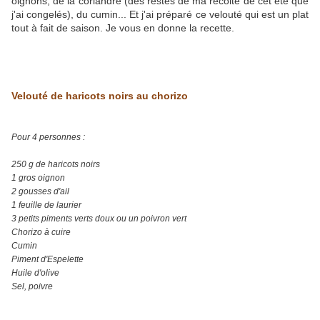
oignons, de la coriandre (des restes de ma récolte de cet été que
j'ai congelés), du cumin... Et j'ai préparé ce velouté qui est un plat
tout à fait de saison. Je vous en donne la recette.
Velouté de haricots noirs au chorizo
Pour 4 personnes :
250 g de haricots noirs
1 gros oignon
2 gousses d'ail
1 feuille de laurier
3 petits piments verts doux ou un poivron vert
Chorizo à cuire
Cumin
Piment d'Espelette
Huile d'olive
Sel, poivre