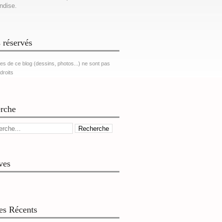
ndise.
 réservés
es de ce blog (dessins, photos...) ne sont pas
 droits
rche
ves
les Récents