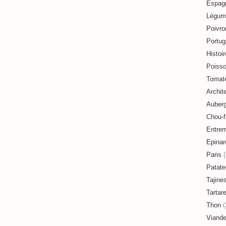
Espag
Légum
Poivro
Portug
Histoir
Poiss
Tomat
Archit
Auberg
Chou-f
Entre
Epinar
Paris
(
Patate
Tajine
Tartar
Thon
(
Viand