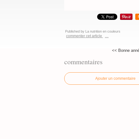
Published by La nutrition en couleurs
commenter cet article
…
<< Bonne ann
commentaires
Ajouter un commentaire