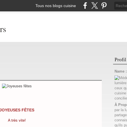
Tous nos blogs cuisine
rs
Profil
Name 
À Prop
JOYEUSES FÊTES
par la l
partage
connais
A très vite!
qu'ils p