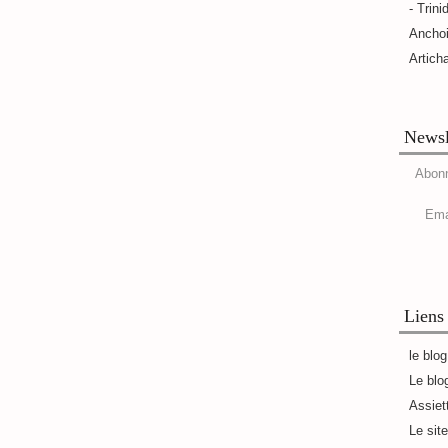
- Trini
Ancho
Artich
Newsl
Abonn
Ema
Liens
le blo
Le blo
Assiet
Le sit