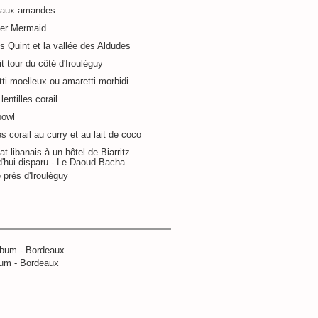
 aux amandes
ier Mermaid
s Quint et la vallée des Aldudes
it tour du côté d'Irouléguy
ti moelleux ou amaretti morbidi
lentilles corail
bowl
es corail au curry et au lait de coco
at libanais à un hôtel de Biarritz
d'hui disparu - Le Daoud Bacha
 près d'Irouléguy
um - Bordeaux