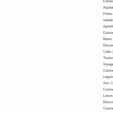
Entrée
Aquita
Perles 
salade
Apériti
Cuisin
Maroc
Desser
Cuba
(
Touri
Voyag
Cuisin
Légum
Arts
(5
Cuisin
Loisirs
Boiss
Cuisin