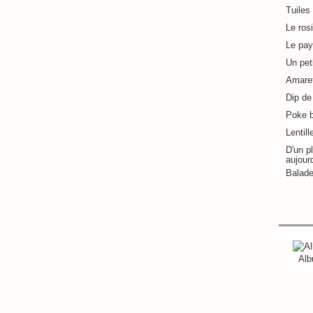
Tuiles
Le ros
Le pay
Un pet
Amaret
Dip de 
Poke 
Lentill
D'un pl
aujour
Balade
Alb