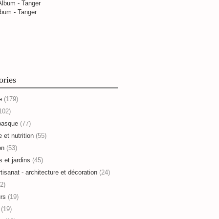
bum - Tanger
ories
e
(179)
102)
basque
(77)
 et nutrition
(55)
on
(53)
s et jardins
(45)
rtisanat - architecture et décoration
(24)
2)
rs
(19)
(19)