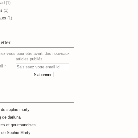
dad
(1)
is
(1)
auts
(1)
etter
ez-vous pour être averti des nouveaux
articles publiés.
il
g de sophie marty
g de darluna
tes et gourmandises
e de Sophie Marty