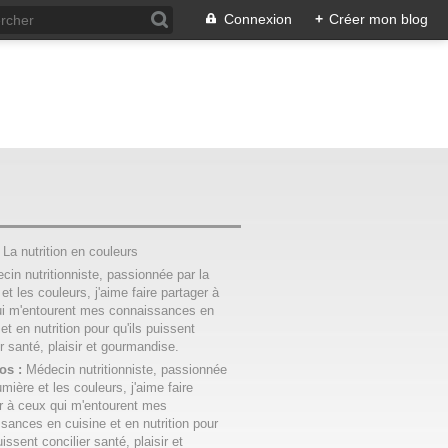
Connexion
+
Créer mon blog
:
La nutrition en couleurs
os :
Médecin nutritionniste, passionnée
umière et les couleurs, j'aime faire
r à ceux qui m'entourent mes
sances en cuisine et en nutrition pour
uissent concilier santé, plaisir et