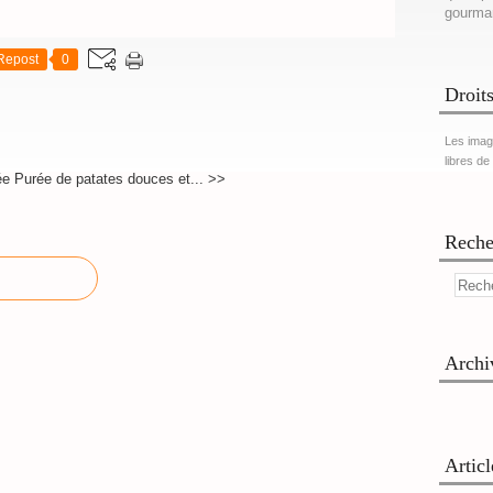
gourma
Repost
0
Droits
Les imag
libres de
ée
Purée de patates douces et... >>
Reche
Archi
Artic