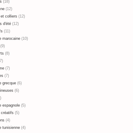
s
(18)
ine
(12)
et colliers
(12)
s d'été
(12)
fs
(11)
e marocaine
(10)
(9)
ts
(8)
7)
sme
(7)
es
(7)
e grecque
(6)
ineuses
(6)
)
e espagnole
(5)
 créatifs
(5)
ons
(4)
e tunisienne
(4)