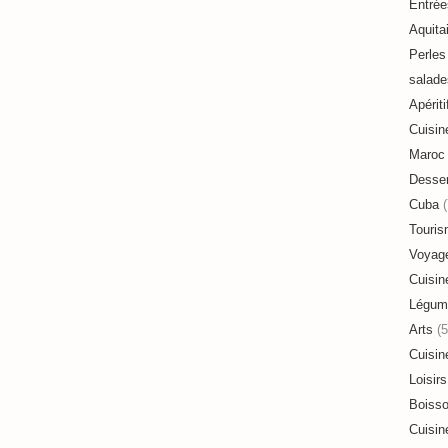
Entrée
Aquita
Perles 
salade
Apériti
Cuisin
Maroc
Desser
Cuba
(
Touri
Voyag
Cuisin
Légum
Arts
(5
Cuisin
Loisirs
Boiss
Cuisin