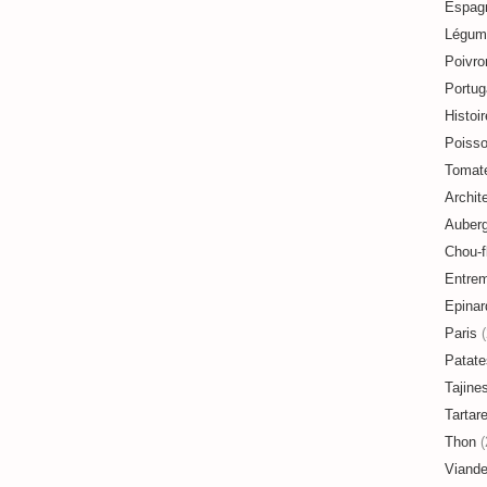
Espag
Légum
Poivro
Portug
Histoir
Poiss
Tomat
Archit
Auberg
Chou-f
Entre
Epinar
Paris
(
Patate
Tajine
Tartar
Thon
(
Viand