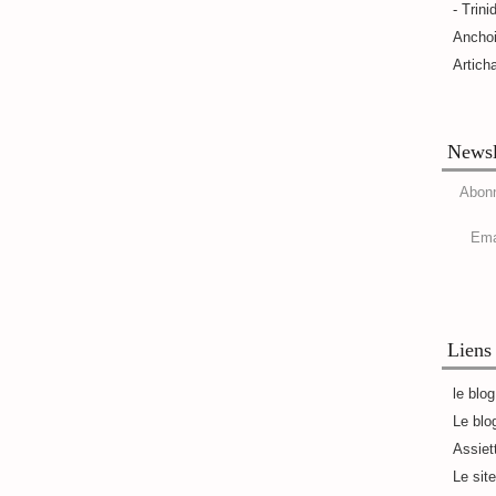
- Trini
Ancho
Artich
Newsl
Abonn
Ema
Liens
le blo
Le blo
Assiet
Le sit