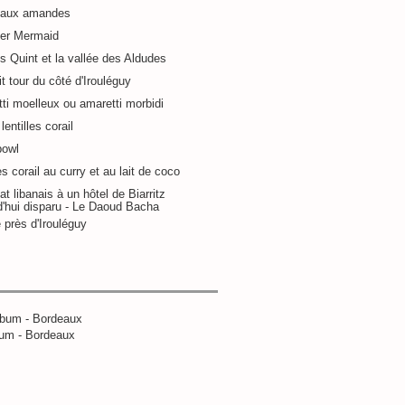
 aux amandes
ier Mermaid
s Quint et la vallée des Aldudes
it tour du côté d'Irouléguy
ti moelleux ou amaretti morbidi
lentilles corail
bowl
es corail au curry et au lait de coco
at libanais à un hôtel de Biarritz
d'hui disparu - Le Daoud Bacha
 près d'Irouléguy
um - Bordeaux