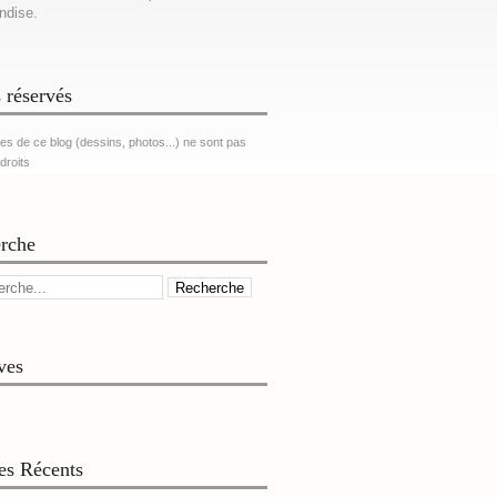
ndise.
 réservés
es de ce blog (dessins, photos...) ne sont pas
 droits
rche
ves
les Récents