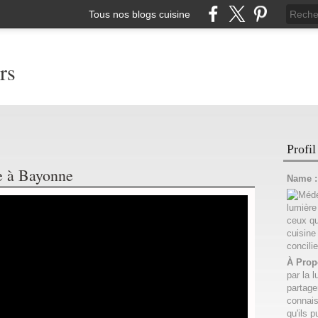
Tous nos blogs cuisine
rs
Profil
e à Bayonne
Name 
À Prop
par la l
partage
connais
qu'ils p