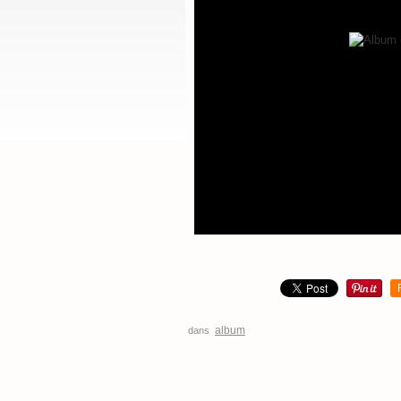
album
dans