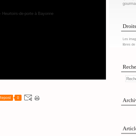
gourma
Droits
Les imag
libres de
Reche
Repost
0
Archi
Artic