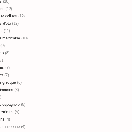
s
(18)
ine
(12)
et colliers
(12)
s d'été
(12)
fs
(11)
e marocaine
(10)
(9)
ts
(8)
7)
sme
(7)
es
(7)
e grecque
(6)
ineuses
(6)
)
e espagnole
(5)
 créatifs
(5)
ons
(4)
e tunisienne
(4)