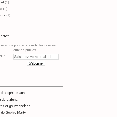
dad
(1)
is
(1)
auts
(1)
etter
ez-vous pour être averti des nouveaux
articles publiés.
il
g de sophie marty
g de darluna
tes et gourmandises
e de Sophie Marty