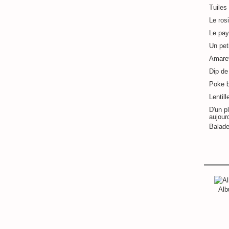
Tuiles
Le ros
Le pay
Un pet
Amaret
Dip de 
Poke 
Lentill
D'un pl
aujour
Balade
Alb