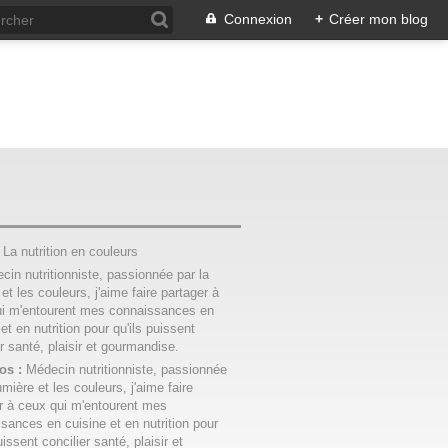
Connexion
+
Créer mon blog
:
La nutrition en couleurs
os :
Médecin nutritionniste, passionnée
umière et les couleurs, j'aime faire
r à ceux qui m'entourent mes
sances en cuisine et en nutrition pour
uissent concilier santé, plaisir et