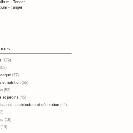
bum - Tanger
ories
e
(179)
102)
basque
(77)
 et nutrition
(55)
on
(53)
s et jardins
(45)
rtisanat - architecture et décoration
(24)
2)
rs
(19)
(19)