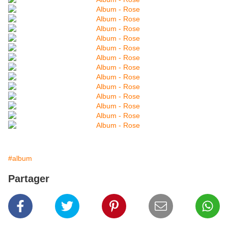
#album
Partager