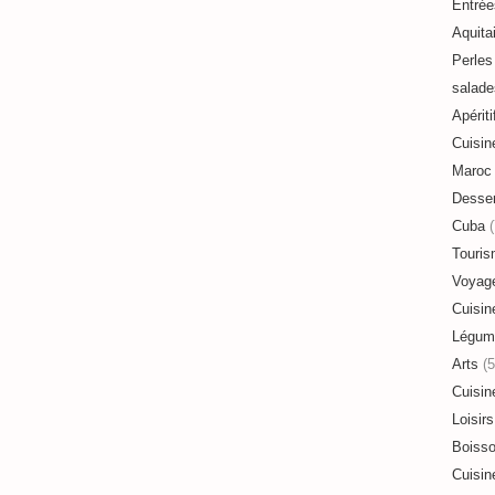
Entrée
Aquita
Perles 
salade
Apériti
Cuisin
Maroc
Desser
Cuba
(
Touri
Voyag
Cuisin
Légum
Arts
(5
Cuisin
Loisirs
Boiss
Cuisin