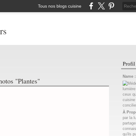
Tous nos blogs cuisine
rs
Profil
Name 
hotos "Plantes"
À Prop
par la l
partage
connais
qu'ils p