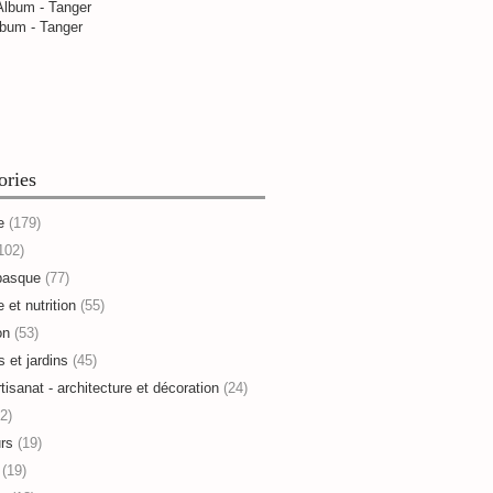
bum - Tanger
ories
e
(179)
102)
basque
(77)
 et nutrition
(55)
on
(53)
s et jardins
(45)
rtisanat - architecture et décoration
(24)
2)
rs
(19)
(19)