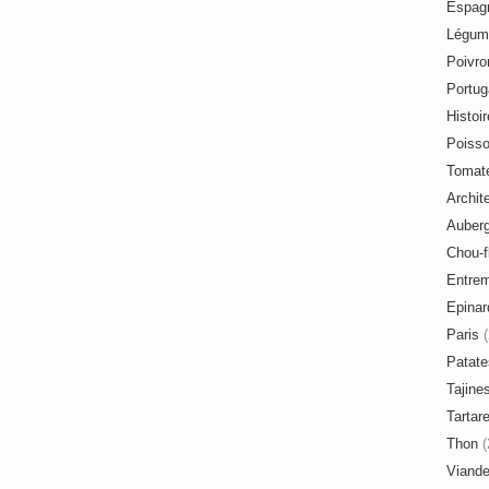
Espag
Légum
Poivro
Portug
Histoir
Poiss
Tomat
Archit
Auberg
Chou-f
Entre
Epinar
Paris
(
Patate
Tajine
Tartar
Thon
(
Viand