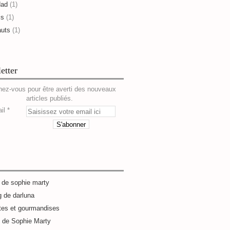
dad
(1)
is
(1)
auts
(1)
etter
ez-vous pour être averti des nouveaux
articles publiés.
il
g de sophie marty
g de darluna
tes et gourmandises
e de Sophie Marty