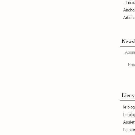
- Trini
Ancho
Artich
Newsl
Abonn
Ema
Liens
le blo
Le blo
Assiet
Le sit