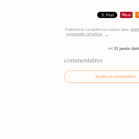
plant
Published by La nutrition en couleurs
dans
commenter cet article
…
<< El jamón ibér
commentaires
Ajouter un commentaire