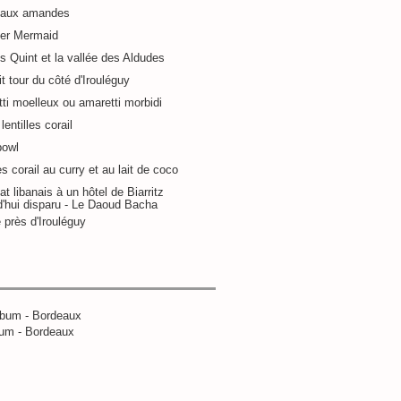
 aux amandes
ier Mermaid
s Quint et la vallée des Aldudes
it tour du côté d'Irouléguy
ti moelleux ou amaretti morbidi
lentilles corail
bowl
es corail au curry et au lait de coco
at libanais à un hôtel de Biarritz
d'hui disparu - Le Daoud Bacha
 près d'Irouléguy
um - Bordeaux