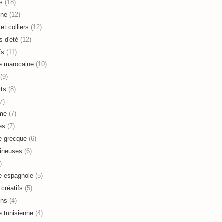
s
(18)
ine
(12)
et colliers
(12)
s d'été
(12)
fs
(11)
e marocaine
(10)
(9)
ts
(8)
7)
sme
(7)
es
(7)
e grecque
(6)
ineuses
(6)
)
e espagnole
(5)
 créatifs
(5)
ons
(4)
e tunisienne
(4)