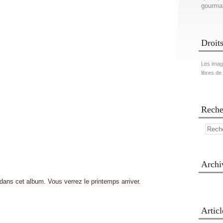
gourma
Droits
Les imag
libres de
Reche
Archi
r dans cet album. Vous verrez le printemps arriver.
Artic