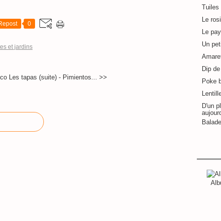
Tuiles
Le ros
Repost
0
Le pay
Un pet
es et jardins
Amaret
Dip de 
ico
Les tapas (suite) - Pimientos... >>
Poke 
Lentill
D'un pl
aujour
Balade
Alb