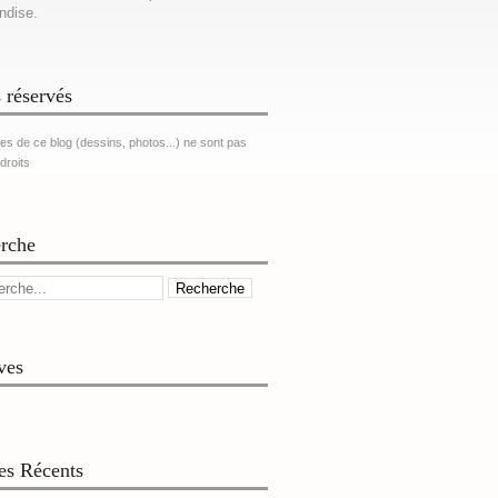
ndise.
 réservés
es de ce blog (dessins, photos...) ne sont pas
 droits
rche
ves
les Récents