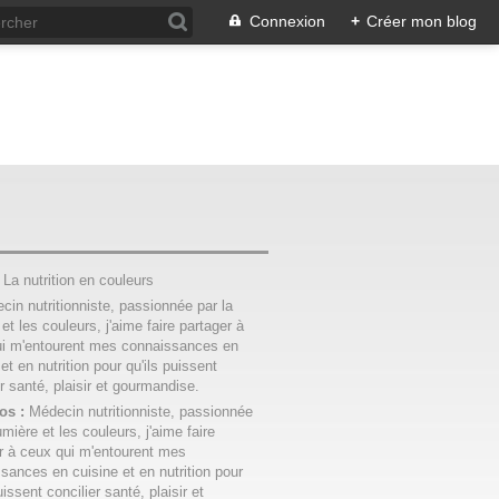
Connexion
+
Créer mon blog
:
La nutrition en couleurs
os :
Médecin nutritionniste, passionnée
umière et les couleurs, j'aime faire
r à ceux qui m'entourent mes
sances en cuisine et en nutrition pour
uissent concilier santé, plaisir et