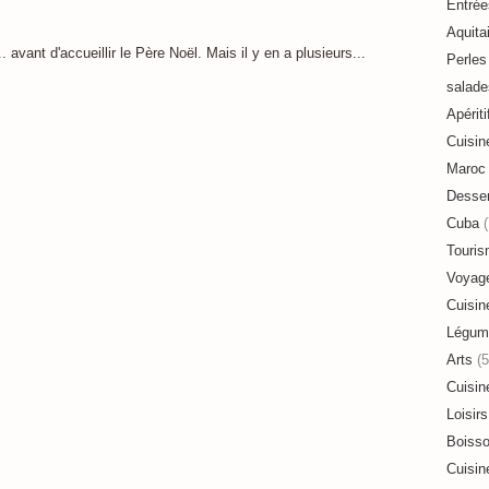
Entrée
Aquita
 avant d'accueillir le Père Noël. Mais il y en a plusieurs...
Perles 
salade
Apériti
Cuisin
Maroc
Desser
Cuba
(
Touri
Voyag
Cuisin
Légum
Arts
(5
Cuisin
Loisirs
Boiss
Cuisin