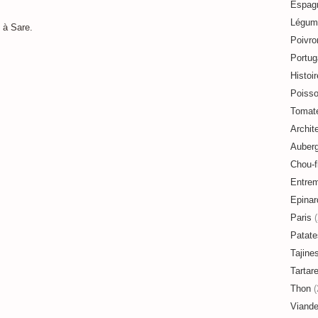
Espag
Légum
. à Sare.
Poivro
Portug
Histoir
Poiss
Tomat
Archit
Auberg
Chou-f
Entre
Epinar
Paris
(
Patate
Tajine
Tartar
Thon
(
Viand