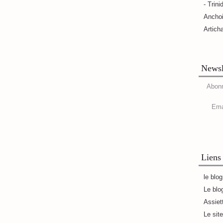
- Trini
Ancho
Artich
Newsl
Abonn
Ema
Liens
le blo
Le blo
Assiet
Le sit