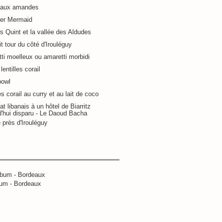
 aux amandes
ier Mermaid
s Quint et la vallée des Aldudes
it tour du côté d'Irouléguy
ti moelleux ou amaretti morbidi
lentilles corail
bowl
es corail au curry et au lait de coco
at libanais à un hôtel de Biarritz
d'hui disparu - Le Daoud Bacha
 près d'Irouléguy
um - Bordeaux