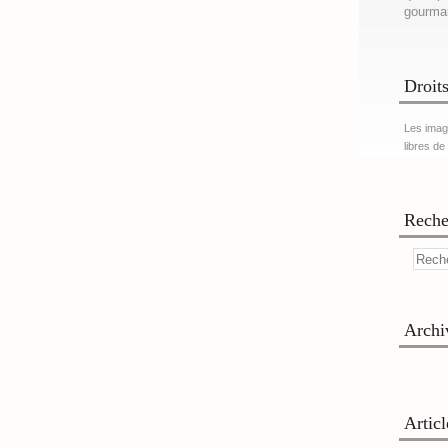
gourma
Droits
Les imag
libres de
Reche
Archi
Artic