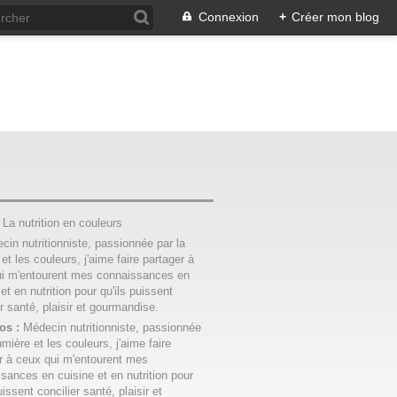
Connexion
+
Créer mon blog
:
La nutrition en couleurs
os :
Médecin nutritionniste, passionnée
umière et les couleurs, j'aime faire
r à ceux qui m'entourent mes
sances en cuisine et en nutrition pour
uissent concilier santé, plaisir et