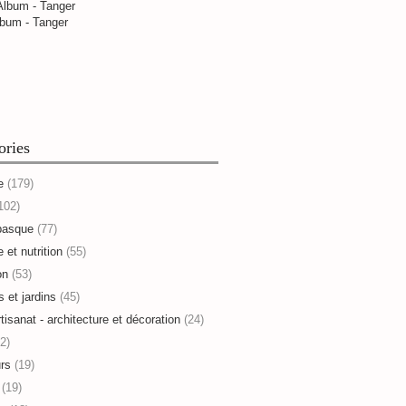
bum - Tanger
ories
e
(179)
102)
basque
(77)
 et nutrition
(55)
on
(53)
s et jardins
(45)
rtisanat - architecture et décoration
(24)
2)
rs
(19)
(19)