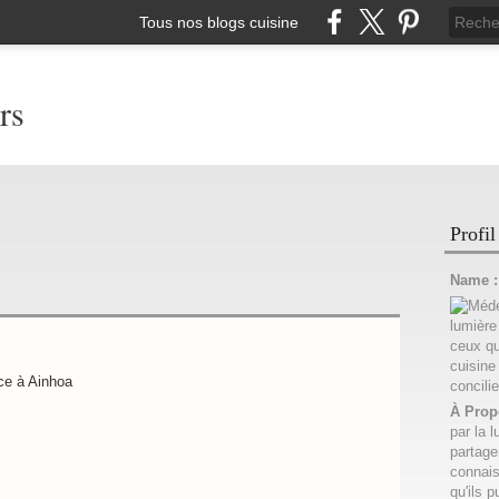
Tous nos blogs cuisine
rs
Profil
Name 
À Prop
par la l
partage
connais
qu'ils p