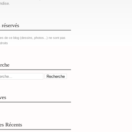
ndise.
 réservés
es de ce blog (dessins, photos...) ne sont pas
 droits
rche
ves
les Récents