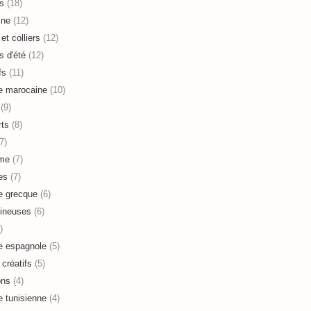
s
(18)
ine
(12)
et colliers
(12)
s d'été
(12)
fs
(11)
e marocaine
(10)
(9)
ts
(8)
7)
sme
(7)
es
(7)
e grecque
(6)
ineuses
(6)
)
e espagnole
(5)
 créatifs
(5)
ons
(4)
e tunisienne
(4)