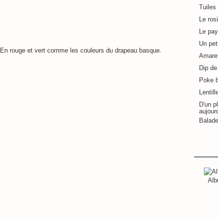
Tuiles
Le ros
Le pay
Un pet
 En rouge et vert comme les couleurs du drapeau basque.
Amaret
Dip de 
Poke 
Lentill
D'un pl
aujour
Balade
Alb