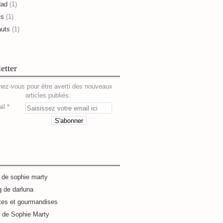
dad
(1)
is
(1)
auts
(1)
etter
ez-vous pour être averti des nouveaux
articles publiés.
il
g de sophie marty
g de darluna
tes et gourmandises
e de Sophie Marty