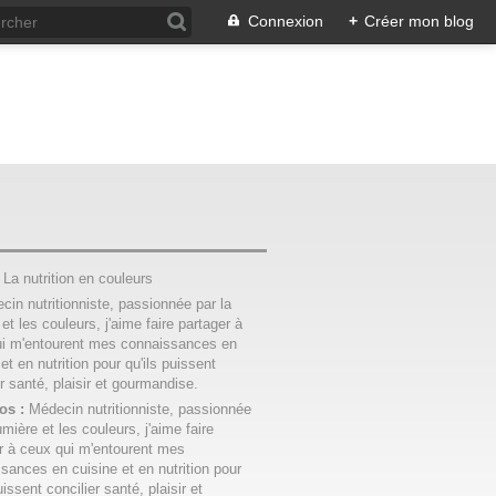
Connexion
+
Créer mon blog
:
La nutrition en couleurs
os :
Médecin nutritionniste, passionnée
umière et les couleurs, j'aime faire
r à ceux qui m'entourent mes
sances en cuisine et en nutrition pour
uissent concilier santé, plaisir et