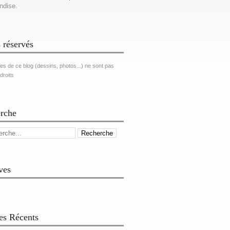
ndise.
 réservés
es de ce blog (dessins, photos...) ne sont pas
 droits
rche
ves
les Récents