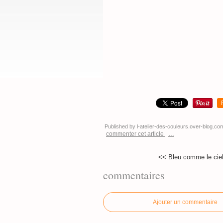
Published by l-atelier-des-couleurs.over-blog.co
commenter cet article
…
<< Bleu comme le ciel
commentaires
Ajouter un commentaire