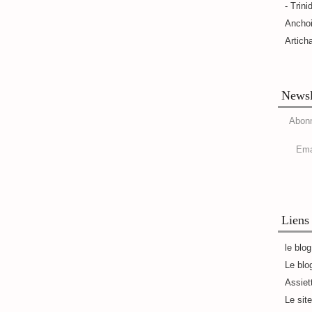
- Trini
Ancho
Artich
Newsl
Abonn
Ema
Liens
le blo
Le blo
Assiet
Le sit