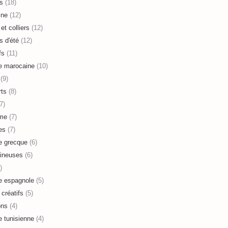
s
(18)
ine
(12)
et colliers
(12)
s d'été
(12)
fs
(11)
e marocaine
(10)
(9)
ts
(8)
7)
sme
(7)
es
(7)
e grecque
(6)
ineuses
(6)
)
e espagnole
(5)
 créatifs
(5)
ons
(4)
e tunisienne
(4)