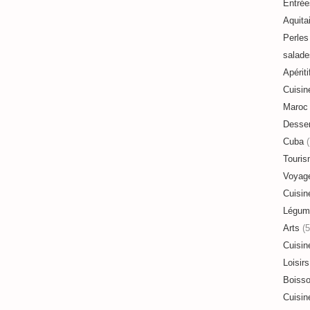
Entrée
Aquita
Perles 
salade
Apériti
Cuisin
Maroc
Desser
Cuba
(
Touri
Voyag
Cuisin
Légum
Arts
(5
Cuisin
Loisirs
Boiss
Cuisin