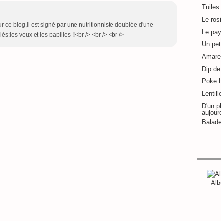
Tuiles
Le ros
ur ce blog,il est signé par une nutritionniste doublée d'une
Le pay
:les yeux et les papilles !!<br /> <br /> <br />
Un pet
Amaret
Dip de 
Poke 
Lentill
D'un pl
aujour
Balade
Alb