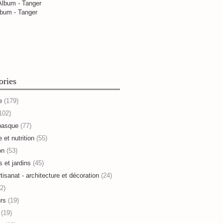
bum - Tanger
ories
e
(179)
102)
basque
(77)
 et nutrition
(55)
on
(53)
s et jardins
(45)
rtisanat - architecture et décoration
(24)
2)
rs
(19)
(19)