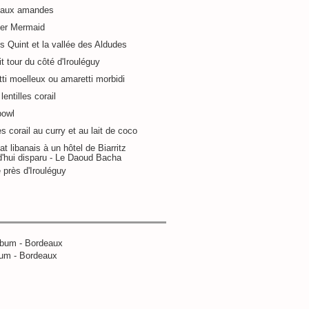
 aux amandes
ier Mermaid
s Quint et la vallée des Aldudes
it tour du côté d'Irouléguy
ti moelleux ou amaretti morbidi
lentilles corail
bowl
es corail au curry et au lait de coco
at libanais à un hôtel de Biarritz
d'hui disparu - Le Daoud Bacha
 près d'Irouléguy
um - Bordeaux