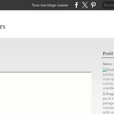
Tous nos blogs cuisine
rs
Profil
Name 
À Prop
par la l
partage
connais
qu'ils p