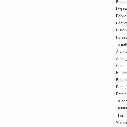
Espag
Légum
Poivro
Portug
Histoir
Poiss
Tomat
Archit
Auberg
Chou-f
Entre
Epinar
Paris
(
Patate
Tajine
Tartar
Thon
(
Viand