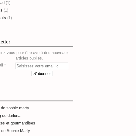
dad
(1)
is
(1)
auts
(1)
etter
ez-vous pour être averti des nouveaux
articles publiés.
il
g de sophie marty
g de darluna
tes et gourmandises
e de Sophie Marty