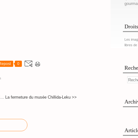
gourma
Droits
Les imag
libres de
Repost
0
Reche
m
...
La fermeture du musée Chillida-Leku >>
Archi
Artic