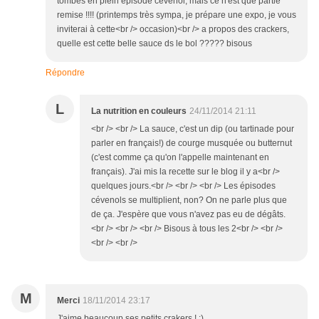
tombés en plein épisode cévenol, mais ce n'est que partie
remise !!!! (printemps très sympa, je prépare une expo, je vous
inviterai à cette<br /> occasion)<br /> a propos des crackers,
quelle est cette belle sauce ds le bol ????? bisous
Répondre
L
La nutrition en couleurs
24/11/2014 21:11
<br /> <br /> La sauce, c'est un dip (ou tartinade pour
parler en français!) de courge musquée ou butternut
(c'est comme ça qu'on l'appelle maintenant en
français). J'ai mis la recette sur le blog il y a<br />
quelques jours.<br /> <br /> <br /> Les épisodes
cévenols se multiplient, non? On ne parle plus que
de ça. J'espère que vous n'avez pas eu de dégâts.
<br /> <br /> <br /> Bisous à tous les 2<br /> <br />
<br /> <br />
M
Merci
18/11/2014 23:17
J'aime beaucoup ses petits crakers ! :)