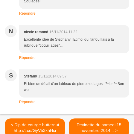
Soulages!
Répondre
N
nicole ramond
15/11/2014 11:22
Excellente idée de Stéphany ! Et moi qui farfouillais à la
rubrique "coquillages"...
Répondre
S
Stefany
15/11/2014 09:37
Et bien un détail d'un tableau de pierre soulages...?<br /> Bon
we
Répondre
< Dip de courge butternut
Devinette du samedi 15
http://t.co/GyV53khHcr
novembre 2014... >