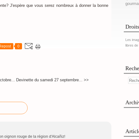
gourma
ente? J'espère que vous serez nombreux à donner la bonne
Droits
Les imag
libres de
Repost
0
Reche
tobre...
Devinette du samedi 27 septembre... >>
Archi
Artic
on oignon rouge de la région d'Alcañiz!