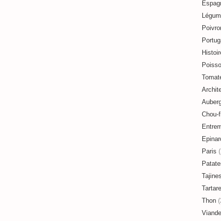
Espag
Légum
Poivro
Portug
Histoir
Poiss
Tomat
Archit
Auberg
Chou-f
Entre
Epinar
Paris
(
Patate
Tajine
Tartar
Thon
(
Viand