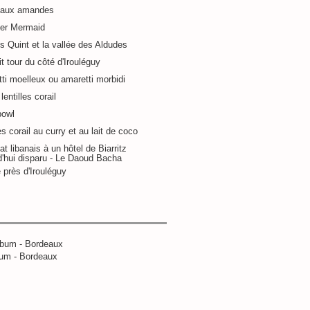
 aux amandes
ier Mermaid
s Quint et la vallée des Aldudes
it tour du côté d'Irouléguy
ti moelleux ou amaretti morbidi
lentilles corail
bowl
es corail au curry et au lait de coco
at libanais à un hôtel de Biarritz
d'hui disparu - Le Daoud Bacha
 près d'Irouléguy
um - Bordeaux