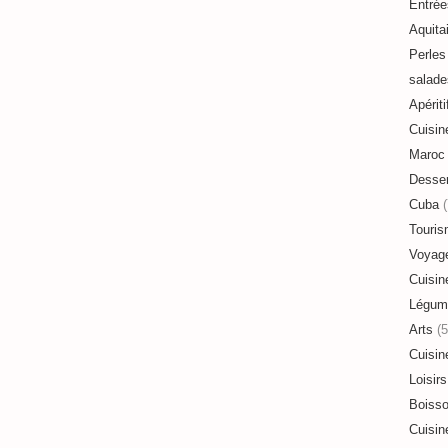
Entrée
Aquita
Perles 
salade
Apériti
Cuisin
Maroc
Desser
Cuba
(
Touri
Voyag
Cuisin
Légum
Arts
(5
Cuisin
Loisirs
Boiss
Cuisin