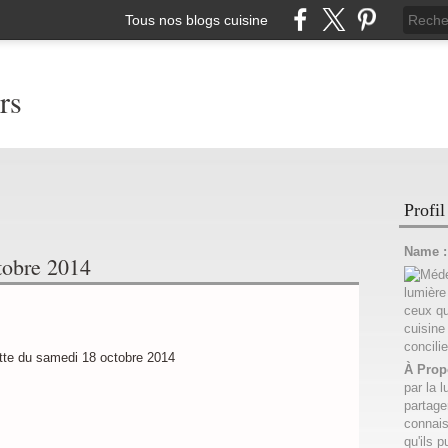
Tous nos blogs cuisine
rs
Profil
Name 
tobre 2014
À Prop
par la l
partage
connais
qu'ils p