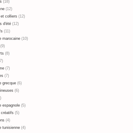
s
(18)
ine
(12)
et colliers
(12)
s d'été
(12)
fs
(11)
e marocaine
(10)
(9)
ts
(8)
7)
sme
(7)
es
(7)
e grecque
(6)
ineuses
(6)
)
e espagnole
(5)
 créatifs
(5)
ons
(4)
e tunisienne
(4)