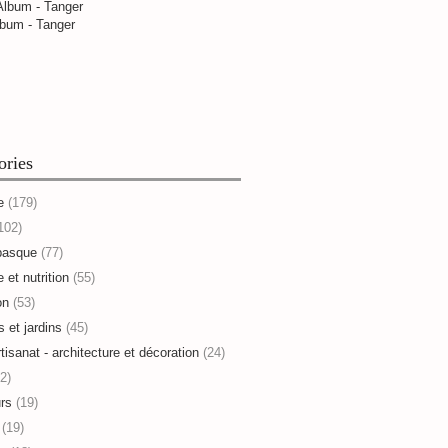
bum - Tanger
ories
e
(179)
102)
basque
(77)
 et nutrition
(55)
on
(53)
s et jardins
(45)
rtisanat - architecture et décoration
(24)
2)
rs
(19)
(19)