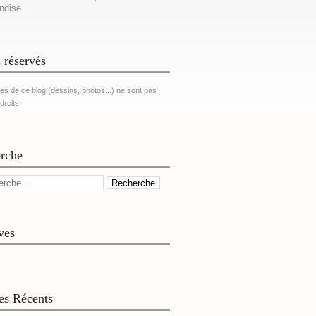
ndise.
 réservés
es de ce blog (dessins, photos...) ne sont pas
 droits
rche
ves
les Récents