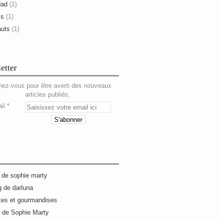
dad
(1)
is
(1)
auts
(1)
etter
ez-vous pour être averti des nouveaux
articles publiés.
il
g de sophie marty
g de darluna
tes et gourmandises
e de Sophie Marty