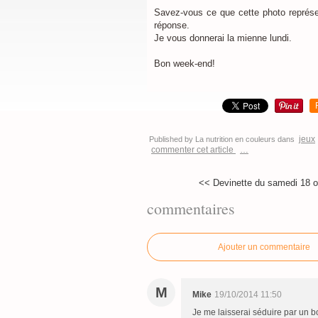
Savez-vous ce que cette photo représ
réponse.
Je vous donnerai la mienne lundi.
Bon week-end!
jeux
Published by La nutrition en couleurs
dans
commenter cet article
…
<< Devinette du samedi 18 oc
commentaires
Ajouter un commentaire
M
Mike
19/10/2014 11:50
Je me laisserai séduire par un b