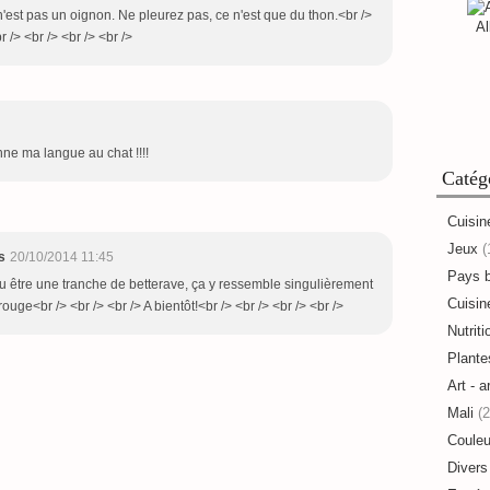
 n'est pas un oignon. Ne pleurez pas, ce n'est que du thon.<br />
Al
r /> <br /> <br /> <br />
nne ma langue au chat !!!!
Catég
Cuisin
Jeux
(
s
20/10/2014 11:45
Pays 
 pu être une tranche de betterave, ça y ressemble singulièrement
Cuisine
ouge<br /> <br /> <br /> A bientôt!<br /> <br /> <br /> <br />
Nutriti
Plante
Art - a
Mali
(2
Couleu
Divers