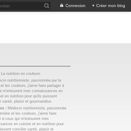
Connexion
+
Créer mon blog
:
La nutrition en couleurs
os :
Médecin nutritionniste, passionnée
umière et les couleurs, j'aime faire
r à ceux qui m'entourent mes
sances en cuisine et en nutrition pour
uissent concilier santé, plaisir et