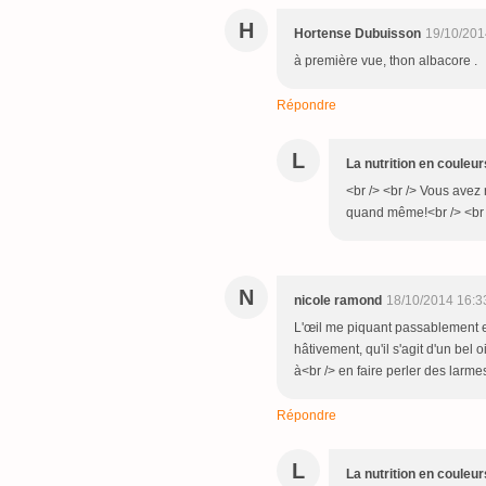
H
Hortense Dubuisson
19/10/201
à première vue, thon albacore .
Répondre
L
La nutrition en couleur
<br /> <br /> Vous avez
quand même!<br /> <br />
N
nicole ramond
18/10/2014 16:3
L'œil me piquant passablement en
hâtivement, qu'il s'agit d'un bel 
à<br /> en faire perler des larmes
Répondre
L
La nutrition en couleur