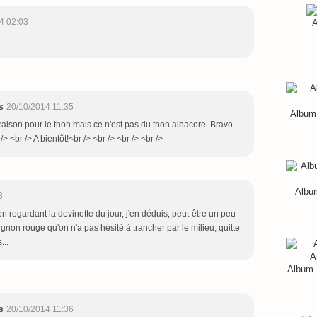
4 02:03
A
s
20/10/2014 11:35
Album 
 raison pour le thon mais ce n'est pas du thon albacore. Bravo
 <br /> A bientôt!<br /> <br /> <br /> <br />
Album
3
 regardant la devinette du jour, j'en déduis, peut-être un peu
oignon rouge qu'on n'a pas hésité à trancher par le milieu, quitte
...
Album 
s
20/10/2014 11:36