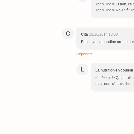
<br /> <br /> Et non, ce
<br /> <br /> A bientôt!<b
C
Cita
18/10/2014 13:03
Betterave crapaudine ou....je do
Répondre
L
La nutrition en couleur
<br /> <br /> Ça aurait
mais non, c'est du thon r