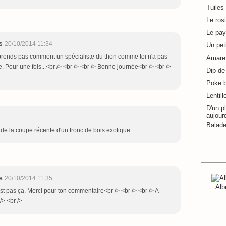
Tuiles
Le ros
Le pay
s
20/10/2014 11:34
Un pet
mprends pas comment un spécialiste du thon comme toi n'a pas
Amaret
 Pour une fois...<br /> <br /> <br /> Bonne journée<br /> <br />
Dip de 
Poke 
Lentill
D'un pl
aujour
Balade
de la coupe récente d'un tronc de bois exotique
s
20/10/2014 11:35
Alb
est pas ça. Merci pour ton commentaire<br /> <br /> <br /> A
/> <br />