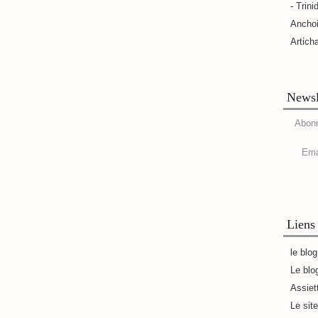
- Trini
Ancho
Artich
Newsl
Abonn
Ema
Liens
le blo
Le blo
Assiet
Le sit