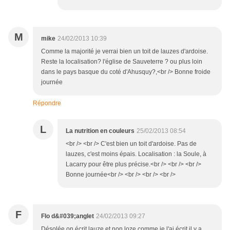
M
mike
24/02/2013 10:39
Comme la majorité je verrai bien un toit de lauzes d'ardoise.
Reste la localisation? l'église de Sauveterre ? ou plus loin
dans le pays basque du coté d'Ahusquy?,<br /> Bonne froide
journée
Répondre
L
La nutrition en couleurs
25/02/2013 08:54
<br /> <br /> C'est bien un toit d'ardoise. Pas de
lauzes, c'est moins épais. Localisation : la Soule, à
Lacarry pour être plus précise.<br /> <br /> <br />
Bonne journée<br /> <br /> <br /> <br />
F
Flo d&#039;anglet
24/02/2013 09:27
Désolée on écrit lauze et non loze comme je l'ai écrit il y a