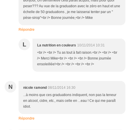
Bonjour, Un densimètre cela parait acquis, mais pour quoi
peser??? Au vue de la graduation avec le zéro en haut et une
échelle de 50 graduations , je me laisserai tenter par un "
pèse-sirop"<br /> Bonne journée,<br /> Mike
Répondre
L
La nutrition en couleurs
10/11/2014 10:31
<br /> <br /> Tu as tout à fait raison.<br /> <br /> <br
/> Merci Mike<br /> <br /> <br /> Bonne journée
ensoleillée!<br /> <br /> <br /> <br />
N
nicole ramond
08/11/2014 16:30
...à moins que ces graduations indiquent, non pas la teneur
en alcool, cidre, etc., mais celle en ...eau ! Ce qui me paraît
idiot.
Répondre