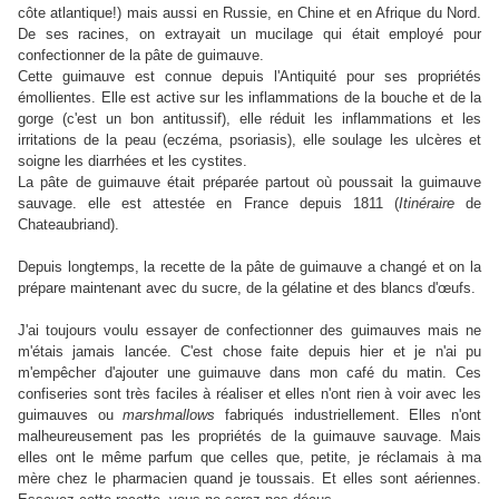
côte atlantique!) mais aussi en Russie, en Chine et en Afrique du Nord.
De ses racines, on extrayait un mucilage qui était employé pour
confectionner de la pâte de guimauve.
Cette guimauve est connue depuis l'Antiquité pour ses propriétés
émollientes. Elle est active sur les inflammations de la bouche et de la
gorge (c'est un bon antitussif), elle réduit les inflammations et les
irritations de la peau (eczéma, psoriasis), elle soulage les ulcères et
soigne les diarrhées et les cystites.
La pâte de guimauve était préparée partout où poussait la guimauve
sauvage. elle est attestée en France depuis 1811 (
Itinéraire
de
Chateaubriand).
Depuis longtemps, la recette de la pâte de guimauve a changé et on la
prépare maintenant avec du sucre, de la gélatine et des blancs d'œufs.
J'ai toujours voulu essayer de confectionner des guimauves mais ne
m'étais jamais lancée. C'est chose faite depuis hier et je n'ai pu
m'empêcher d'ajouter une guimauve dans mon café du matin. Ces
confiseries sont très faciles à réaliser et elles n'ont rien à voir avec les
guimauves ou
marshmallows
fabriqués industriellement. Elles n'ont
malheureusement pas les propriétés de la guimauve sauvage. Mais
elles ont le même parfum que celles que, petite, je réclamais à ma
mère chez le pharmacien quand je toussais. Et elles sont aériennes.