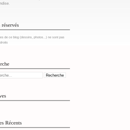
ndise.
 réservés
es de ce blog (dessins, photos...) ne sont pas
 droits
rche
ves
les Récents