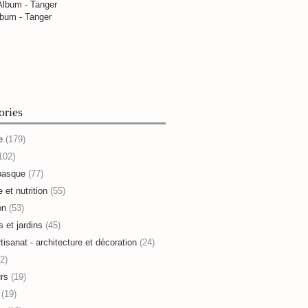
bum - Tanger
ories
e
(179)
102)
basque
(77)
 et nutrition
(55)
on
(53)
s et jardins
(45)
rtisanat - architecture et décoration
(24)
2)
rs
(19)
(19)