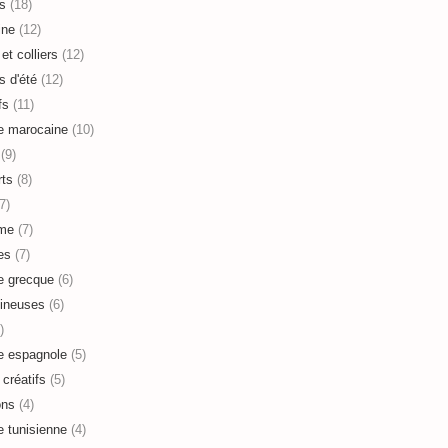
s
(18)
ine
(12)
et colliers
(12)
s d'été
(12)
fs
(11)
e marocaine
(10)
(9)
ts
(8)
7)
sme
(7)
es
(7)
e grecque
(6)
ineuses
(6)
)
e espagnole
(5)
 créatifs
(5)
ons
(4)
e tunisienne
(4)