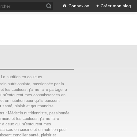
Connexion
+
Créer mon blog
:
La nutrition en couleurs
os :
Médecin nutritionniste, passionnée
umière et les couleurs, j'aime faire
r à ceux qui m'entourent mes
sances en cuisine et en nutrition pour
uissent concilier santé, plaisir et