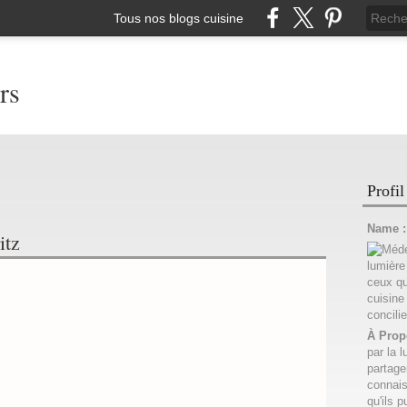
Tous nos blogs cuisine
rs
Profil
Name 
itz
À Prop
par la l
partage
connais
qu'ils p