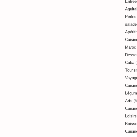
Entrée
Aquita
Perles 
salade
Apériti
Cuisin
Maroc
Desser
Cuba
(
Touri
Voyag
Cuisin
Légum
Arts
(5
Cuisin
Loisirs
Boiss
Cuisin