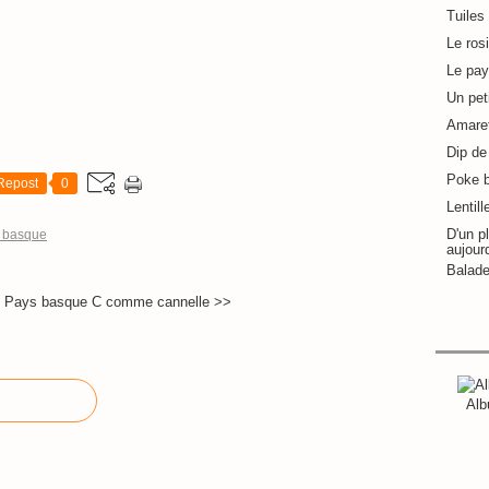
Tuiles
Le ros
Le pay
Un pet
Amaret
Dip de 
Poke 
Repost
0
Lentill
D'un pl
 basque
aujour
Balade
u Pays basque
C comme cannelle >>
Alb