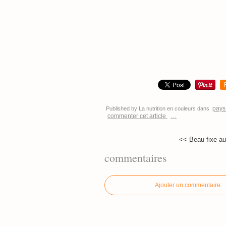
pays
Published by La nutrition en couleurs
dans
commenter cet article
…
<< Beau fixe a
commentaires
Ajouter un commentaire