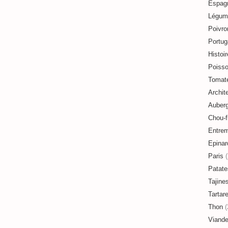
Espag
Légum
Poivro
Portug
Histoir
Poiss
Tomat
Archit
Auberg
Chou-f
Entre
Epinar
Paris
(
Patate
Tajine
Tartar
Thon
(
Viand