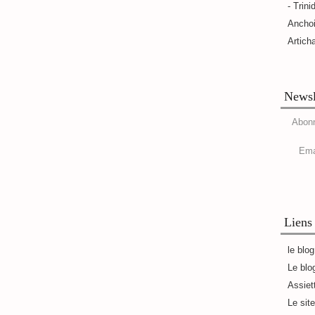
- Trini
Ancho
Artich
Newsl
Abonn
Ema
Liens
le blo
Le blo
Assiet
Le sit