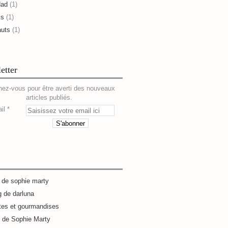
dad
(1)
is
(1)
auts
(1)
etter
ez-vous pour être averti des nouveaux
articles publiés.
il
g de sophie marty
g de darluna
tes et gourmandises
e de Sophie Marty