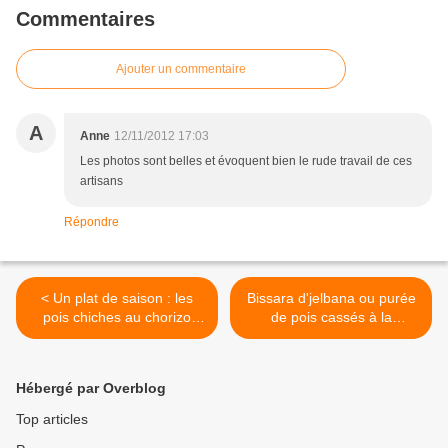
Commentaires
Ajouter un commentaire
A
Anne
12/11/2012 17:03
Les photos sont belles et évoquent bien le rude travail de ces
artisans
Répondre
< Un plat de saison : les
Bissara d'jelbana ou purée
pois chiches au chorizo
de pois cassés à la
(garbanzos y chorizos)
marocaine >
Hébergé par Overblog
Top articles