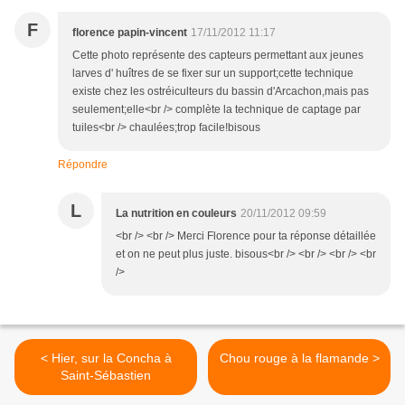
F
florence papin-vincent
17/11/2012 11:17
Cette photo représente des capteurs permettant aux jeunes
larves d' huîtres de se fixer sur un support;cette technique
existe chez les ostréiculteurs du bassin d'Arcachon,mais pas
seulement;elle<br /> complète la technique de captage par
tuiles<br /> chaulées;trop facile!bisous
Répondre
L
La nutrition en couleurs
20/11/2012 09:59
<br /> <br /> Merci Florence pour ta réponse détaillée
et on ne peut plus juste. bisous<br /> <br /> <br /> <br
/>
< Hier, sur la Concha à
Chou rouge à la flamande >
Saint-Sébastien