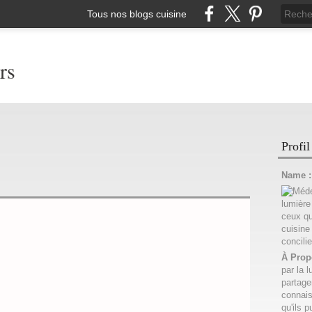
Tous nos blogs cuisine
rs
Profil
Name 
À Prop
par la l
partage
connais
qu'ils p