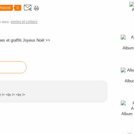
Repost
0
A
perles et colliers
m
dans
es et graffiti
Joyeux Noël >>
Album 
Album
/> <br /> <br />
Album 