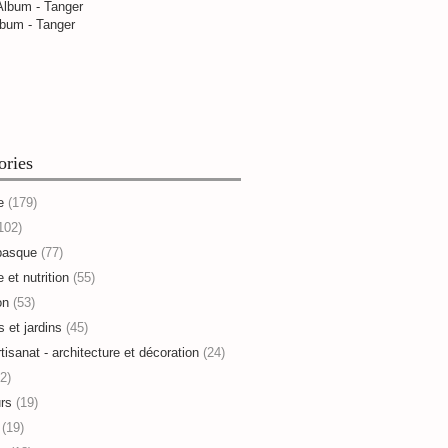
bum - Tanger
ories
e
(179)
102)
basque
(77)
 et nutrition
(55)
on
(53)
s et jardins
(45)
rtisanat - architecture et décoration
(24)
2)
rs
(19)
(19)