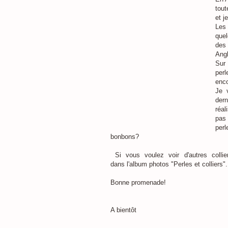
tout
et j
Les
quel
des 
Angl
Sur
per
enco
Je 
der
réa
pa
per
bonbons?
Si vous voulez voir d'autres collier
dans l'album photos "Perles et colliers".
Bonne promenade!
A bientôt