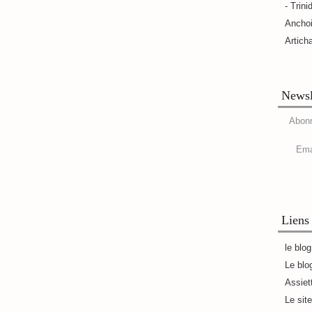
- Trini
Ancho
Artich
Newsl
Abonn
Ema
Liens
le blo
Le blo
Assiet
Le sit