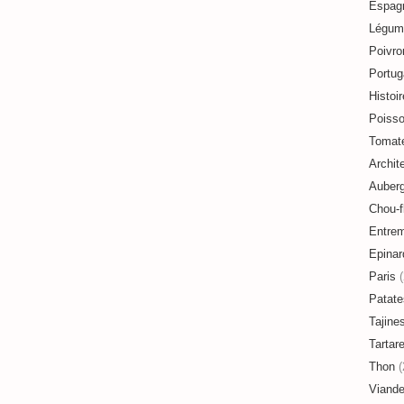
Espag
Légum
Poivro
Portug
Histoir
Poiss
Tomat
Archit
Auberg
Chou-f
Entre
Epinar
Paris
(
Patate
Tajine
Tartar
Thon
(
Viand