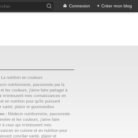
Connexion
+
Créer mon blog
:
La nutrition en couleurs
os :
Médecin nutritionniste, passionnée
umière et les couleurs, j'aime faire
r à ceux qui m'entourent mes
sances en cuisine et en nutrition pour
uissent concilier santé, plaisir et