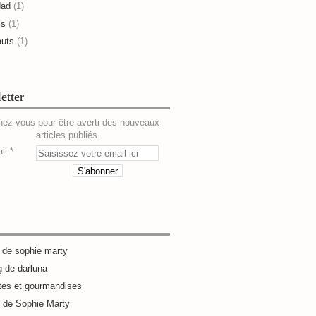
dad
(1)
is
(1)
auts
(1)
etter
ez-vous pour être averti des nouveaux
articles publiés.
il
g de sophie marty
g de darluna
tes et gourmandises
e de Sophie Marty