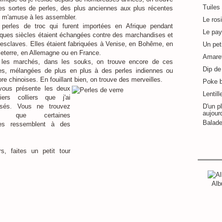
Tuiles
es sortes de perles, des plus anciennes aux plus récentes
e m'amuse à les assembler.
Le ros
 perles de troc qui furent importées en Afrique pendant
Le pay
ques siècles étaient échangées contre des marchandises et
esclaves. Elles étaient fabriquées à Venise, en Bohême, en
Un pet
eterre, en Allemagne ou en France.
Amaret
 les marchés, dans les souks, on trouve encore de ces
Dip de 
les, mélangées de plus en plus à des perles indiennes ou
re chinoises. En fouillant bien, on trouve des merveilles.
Poke 
vous présente les deux
Lentill
niers colliers que j'ai
lisés. Vous ne trouvez
D'un pl
aujour
s que certaines
Balade
les ressemblent à des
s, faites un petit tour
Alb