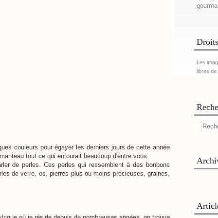
gourma
Droits
Les imag
libres de
Reche
ques couleurs pour égayer les derniers jours de cette année
 manteau tout ce qui entourait beaucoup d'entre vous.
Archi
rler de perles. Ces perles qui ressemblent à des bonbons
rles de verre, os, pierres plus ou moins précieuses, graines,
Artic
frique où je réside depuis de nombreuses années, on trouve