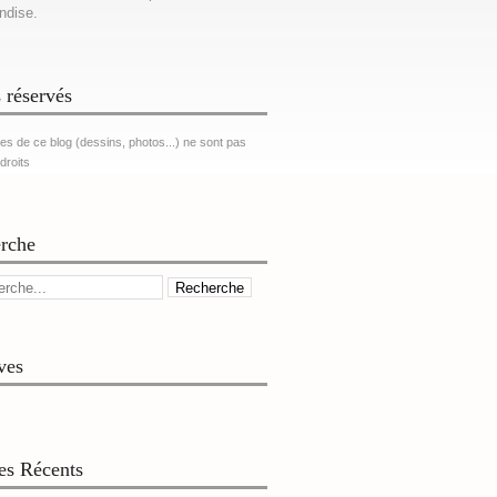
ndise.
 réservés
es de ce blog (dessins, photos...) ne sont pas
 droits
rche
ves
les Récents