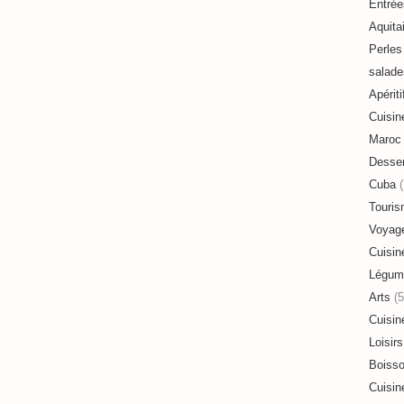
Entrée
Aquita
Perles 
salade
Apériti
Cuisin
Maroc
Desser
Cuba
(
Touri
Voyag
Cuisin
Légum
Arts
(5
Cuisin
Loisirs
Boiss
Cuisin