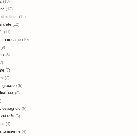
s
(18)
ine
(12)
et colliers
(12)
s d'été
(12)
fs
(11)
e marocaine
(10)
(9)
ts
(8)
7)
sme
(7)
es
(7)
e grecque
(6)
ineuses
(6)
)
e espagnole
(5)
 créatifs
(5)
ons
(4)
e tunisienne
(4)