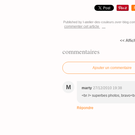
Published by l-atelier-des-couleurs.over-blog.co
commenter cet article
…
<< Affich
commentaires
Ajouter un commentaire
M
marty
27/12/2010 19:38
<br /> superbes photos, bravo<br 
Répondre