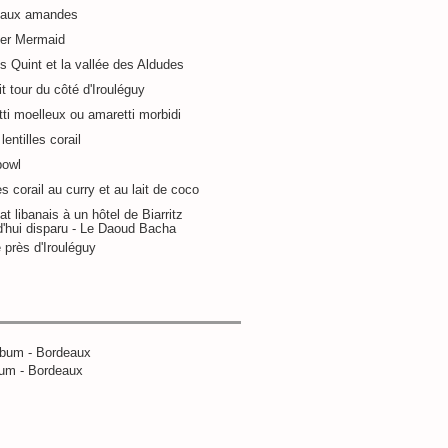
 aux amandes
ier Mermaid
s Quint et la vallée des Aldudes
it tour du côté d'Irouléguy
ti moelleux ou amaretti morbidi
lentilles corail
bowl
es corail au curry et au lait de coco
at libanais à un hôtel de Biarritz
d'hui disparu - Le Daoud Bacha
 près d'Irouléguy
um - Bordeaux