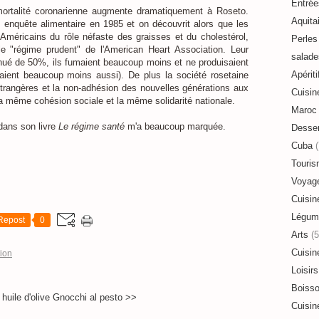
Entrée
mortalité coronarienne augmente dramatiquement à Roseto.
Aquita
e enquête alimentaire en 1985 et on découvrit alors que les
Américains du rôle néfaste des graisses et du cholestérol,
Perles 
e "régime prudent" de l'American Heart Association. Leur
salade
inué de 50%, ils fumaient beaucoup moins et ne produisaient
Apériti
ient beaucoup moins aussi). De plus la société rosetaine
étrangères et la non-adhésion des nouvelles générations aux
Cuisin
s la même cohésion sociale et la même solidarité nationale.
Maroc
dans son livre
Le régime santé
m'a beaucoup marquée.
Desser
Cuba
(
Touri
Voyag
Cuisin
Légum
Repost
0
Arts
(5
Cuisin
tion
Loisirs
Boiss
huile d'olive
Gnocchi al pesto >>
Cuisin