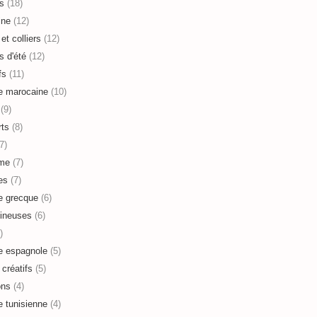
s
(18)
ine
(12)
et colliers
(12)
s d'été
(12)
fs
(11)
e marocaine
(10)
(9)
ts
(8)
7)
sme
(7)
es
(7)
e grecque
(6)
ineuses
(6)
)
e espagnole
(5)
 créatifs
(5)
ons
(4)
e tunisienne
(4)