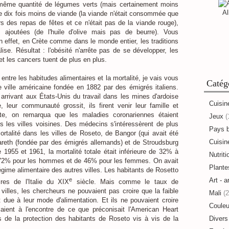
même quantité de légumes verts (mais certainement moins
Al
que dix fois moins de viande (la viande n'était consommée que
 des repas de fêtes et ce n'était pas de la viande rouge),
 ajoutées (de l'huile d'olive mais pas de beurre). Vous
En effet, en Crète comme dans le monde entier, les traditions
ise. Résultat : l'obésité n'arrête pas de se développer, les
et les cancers tuent de plus en plus.
entre les habitudes alimentaires et la mortalité, je vais vous
Catég
te ville américaine fondée en 1882 par des émigrés italiens.
arrivant aux États-Unis du travail dans les mines d'ardoise
Cuisin
 leur communauté grossit, ils firent venir leur famille et
ite, on remarqua que les maladies coronariennes étaient
Jeux
(
 les villes voisines. Des médecins s'intéressèrent de plus
Pays 
rtalité dans les villes de Roseto, de Bangor (qui avait été
Cuisine
areth (fondée par des émigrés allemands) et de Stroudsburg
e 1955 et 1961, la mortalité totale était inférieure de 32% à
Nutriti
e 72% pour les hommes et de 46% pour les femmes. On avait
Plante
égime alimentaire des autres villes. Les habitants de Rosetto
e
Art - a
res de l'Italie du XIX
siècle. Mais comme le taux de
 villes, les chercheurs ne pouvaient pas croire que la faible
Mali
(2
 due à leur mode d'alimentation. Et ils ne pouvaient croire
Couleu
laient à l'encontre de ce que préconisait l'American Heart
Divers
s de la protection des habitants de Roseto vis à vis de la