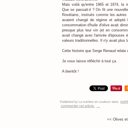
Mais voilà qu'entre 1965 et 1974, la 
Que se passait-il ? On fit une nouvell
Rosétains, instruits comme les autres 
avaient changé de régime et adopté l
consommation d'huile d'olive avait dim
presque plus leur vin (et en consomma
avait changé avec l'arrivée d'épouses 
valeurs traditionnelles. Il n'y avait plu
Cette histoire que Serge Renaud relate 
Je vous laisse réfléchir à tout ça.
A bientôt !
nutri
Published by La nutrition en couleurs
dans
commenter cet article
…
<< Olives et 