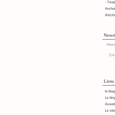
- Trini
Ancho
Artich
Newsl
Abonn
Ema
Liens
le blo
Le blo
Assiet
Le sit