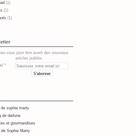
dad
(1)
is
(1)
auts
(1)
etter
ez-vous pour être averti des nouveaux
articles publiés.
il
g de sophie marty
g de darluna
tes et gourmandises
e de Sophie Marty