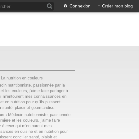
Connexion
+
Créer mon blog
:
La nutrition en couleurs
os :
Médecin nutritionniste, passionnée
umière et les couleurs, j'aime faire
r à ceux qui m'entourent mes
sances en cuisine et en nutrition pour
uissent concilier santé, plaisir et