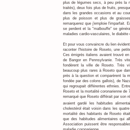
plus de légumes secs, à peu près la 
traités), deux fois plus de fruits, pres
dans les grandes occasions et au cours
plus de poisson et plus de graisses
remarquerez que j'emploie l'imparfait. 
se perdent et la "malbouffe" se général
maladies cardio-vasculaires, le diabète 
Et pour vous convaincre du lien évident 
raconter l'histoire de Roseto, une peti
Ces émigrés italiens avaient trouvé en 
de Bangor en Pennsylvanie. Très vite,
fondèrent la ville de Roseto. Très v
beaucoup plus rares à Roseto que dans
près à la question et comparèrent la mo
fondée par des colons gallois), de Naz
qui regroupait différentes ethnies. Entr
Roseto et la mortalité coronarienne d
remarqué que Roseto différait par son r
avaient gardé les habitudes alimentai
cholestérol était voisin dans les quatre
mortalité des habitants de Roseto était
que des habitudes alimentaires qui al
Association puissent être responsable
maladie coronarienne.