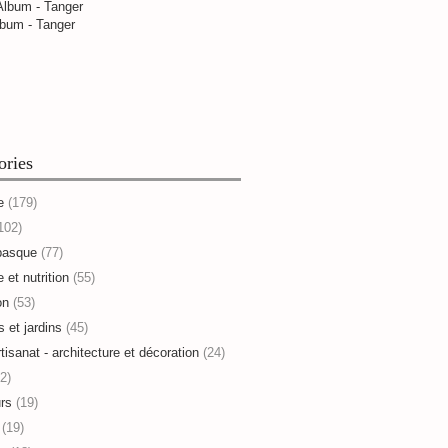
bum - Tanger
ories
e
(179)
102)
basque
(77)
 et nutrition
(55)
on
(53)
s et jardins
(45)
rtisanat - architecture et décoration
(24)
2)
rs
(19)
(19)