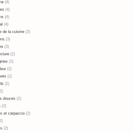
ne
(4)
es
(4)
ns
(4)
al
(4)
e de la cuisine
(3)
ons
(3)
es
(3)
ecture
(2)
ines
(2)
leur
(2)
mets
(2)
ds
(2)
2)
s douces
(2)
s
(2)
es et carpaccio
(2)
2)
es
(2)