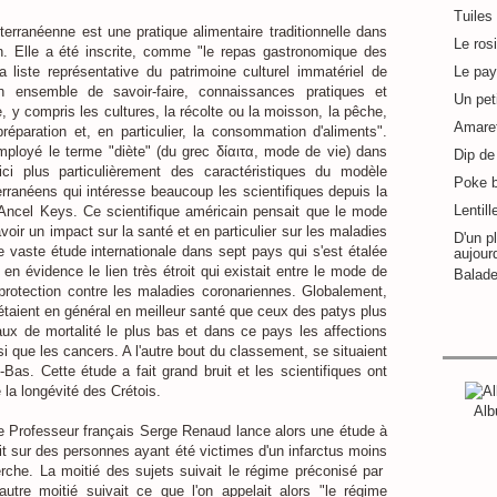
Tuiles
erranéenne est une pratique alimentaire traditionnelle dans
Le ros
. Elle a été inscrite, comme "le repas gastronomique des
 liste représentative du patrimoine culturel immatériel de
Le pay
ensemble de savoir-faire, connaissances pratiques et
Un pet
e, y compris les cultures, la récolte ou la moisson, la pêche,
Amaret
préparation et, en particulier, la consommation d'aliments".
loyé le terme "diète" (du grec δίαιτα, mode de vie) dans
Dip de 
ici plus particulièrement des caractéristiques du modèle
Poke 
terranéens qui intéresse beaucoup les scientifiques depuis la
Lentill
e Ancel Keys. Ce scientifique américain pensait que le mode
voir un impact sur la santé et en particulier sur les maladies
D'un pl
e vaste étude internationale dans sept pays qui s'est étalée
aujour
en évidence le lien très étroit qui existait entre le mode de
Balade
 protection contre les maladies coronariennes. Globalement,
taient en général en meilleur santé que ceux des patys plus
taux de mortalité le plus bas et dans ce pays les affections
si que les cancers. A l'autre bout du classement, se situaient
-Bas. Cette étude a fait grand bruit et les scientifiques ont
 la longévité des Crétois.
Alb
le Professeur français Serge Renaud lance alors une étude à
t sur des personnes ayant été victimes d'un infarctus moins
rche. La moitié des sujets suivait le régime préconisé par
autre moitié suivait ce que l'on appelait alors "le régime