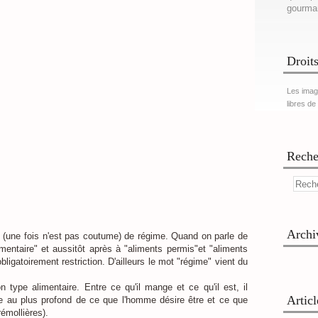
gourma
Droits
Les imag
libres de
Reche
Archi
n (une fois n'est pas coutume) de régime. Quand on parle de
mentaire" et aussitôt après à "aliments permis"et "aliments
obligatoirement restriction. D'ailleurs le mot "régime" vient du
ype alimentaire. Entre ce qu'il mange et ce qu'il est, il
Artic
se au plus profond de ce que l'homme désire être et ce que
rémollières).