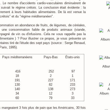
ts. Le nombre d'accidents cardio-vasculaires diminuèrent de
suivait le régime crétois. La conclusion était évidente : la
A
airement à leurs habitudes alimentaires. De là est venue la
crétois" et du "régime méditerranéen".
sommation en abondance de fruits, de légumes, de céréales,
et une consommation faible de produits animaux (viande,
mpagné de vin ou d'infusions. Cela ne vous rappelle pas la
limentaire
) ? Pour illustrer ce propos, je vous présente un
Album 
taires tiré de l'étude des sept pays (source : Serge Renaud,
Paris, 1995).
Pays méditerranéens
Pays-Bas
États-unis
Album
416
252
97
18
2
1
191
227
171
130
82
233
140
138
273
34
12
3
Album 
60
79
33
 mangeaient 3 fois plus de pain que les Américains, 30 fois