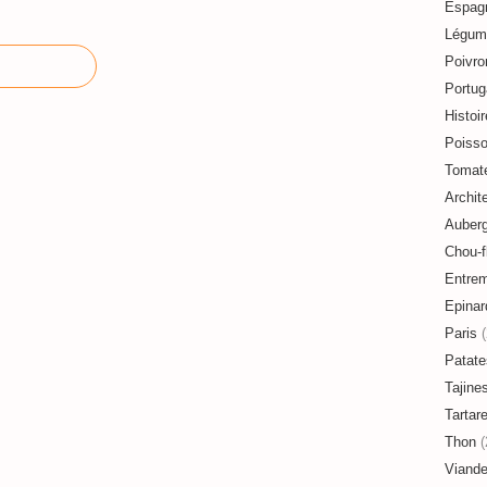
Espag
Légum
Poivro
Portug
Histoir
Poiss
Tomat
Archit
Auberg
Chou-f
Entre
Epinar
Paris
(
Patate
Tajine
Tartar
Thon
(
Viand