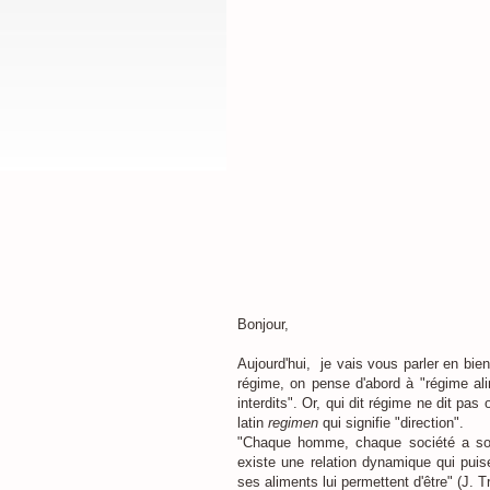
Bonjour,
Aujourd'hui, je vais vous parler en bie
régime, on pense d'abord à "régime ali
interdits". Or, qui dit régime ne dit pas 
latin
regimen
qui signifie "direction".
"Chaque homme, chaque société a son t
existe une relation dynamique qui pui
ses aliments lui permettent d'être" (J. T