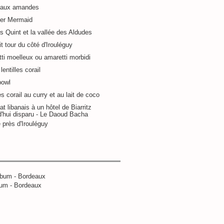
 aux amandes
ier Mermaid
s Quint et la vallée des Aldudes
it tour du côté d'Irouléguy
ti moelleux ou amaretti morbidi
lentilles corail
bowl
es corail au curry et au lait de coco
at libanais à un hôtel de Biarritz
d'hui disparu - Le Daoud Bacha
 près d'Irouléguy
um - Bordeaux