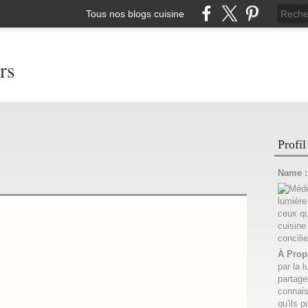
Tous nos blogs cuisine
rs
Profil
Name 
À Prop
par la l
partage
connais
qu'ils p