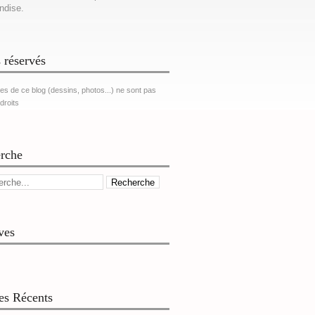
ndise.
 réservés
es de ce blog (dessins, photos...) ne sont pas
 droits
rche
ves
les Récents