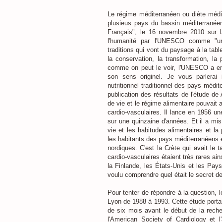
Le régime méditerranéen ou diète médit
plusieus pays du bassin méditerranéen
Français", le 16 novembre 2010 sur la
l'humanité par l'UNESCO comme "un 
traditions qui vont du paysage à la tabl
la conservation, la transformation, la 
comme on peut le voir, l'UNESCO a emp
son sens originel. Je vous parlerai 
nutritionnel traditionnel des pays médi
publication des résultats de l'étude d
de vie et le régime alimentaire pouvait a
cardio-vasculaires. Il lance en 1956 un
sur une quinzaine d'années. Et il a mis 
vie et les habitudes alimentaires et la
les habitants des pays méditerranéens é
nordiques. C'est la Crète qui avait le 
cardio-vasculaires étaient très rares ain
la Finlande, les États-Unis et les Pays
voulu comprendre quel était le secret de
Pour tenter de répondre à la question, 
Lyon de 1988 à 1993. Cette étude portai
de six mois avant le début de la reche
l'American Society of Cardiology et l'