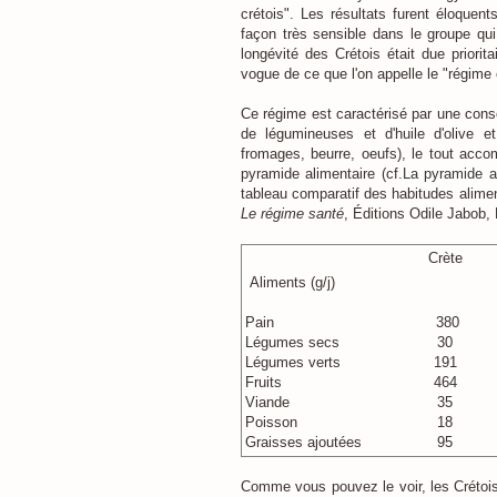
crétois". Les résultats furent éloquen
façon très sensible dans le groupe qui 
longévité des Crétois était due priorit
vogue de ce que l'on appelle le "régime 
Ce régime est caractérisé par une con
de légumineuses et d'huile d'olive 
fromages, beurre, oeufs), le tout acco
pyramide alimentaire (cf.
La pyramide a
tableau comparatif des habitudes alimen
Le régime santé
, Éditions Odile Jabob, 
Crète
Aliments (g/j)
Pain
380
Légumes secs
30
Légumes verts
191
Fruits
464
Viande
35
Poisson
18
Graisses ajoutées
95
Comme vous pouvez le voir, les Crétois