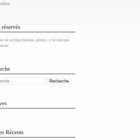
ndise.
 réservés
es de ce blog (dessins, photos...) ne sont pas
 droits
rche
ves
les Récents