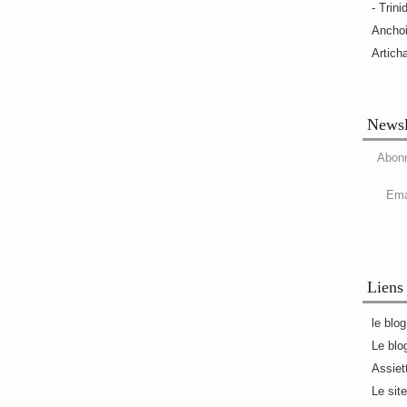
- Trini
Ancho
Artich
Newsl
Abonn
Ema
Liens
le blo
Le blo
Assiet
Le sit