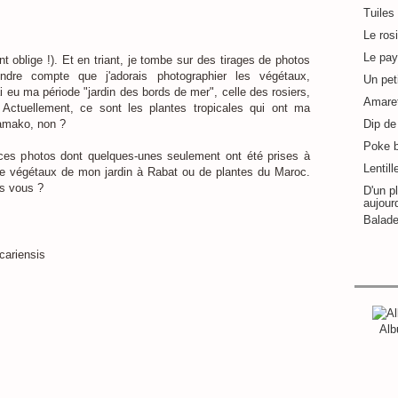
Tuiles
Le ros
Le pay
t oblige !). Et en triant, je tombe sur des tirages de photos
dre compte que j'adorais photographier les végétaux,
Un pet
i eu ma période "jardin des bords de mer", celle des rosiers,
Amaret
 Actuellement, ce sont les plantes tropicales qui ont ma
Bamako, non ?
Dip de 
Poke 
ces photos dont quelques-unes seulement ont été prises à
Lentill
e végétaux de mon jardin à Rabat ou de plantes du Maroc.
as vous ?
D'un pl
aujour
Balade
Alb