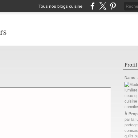
Tous nos blogs cuisine
rs
Profil
Name 
À Prop
par la l
partage
connais
qu'ils p