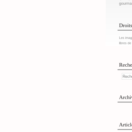
gourma
Droits
Les imag
libres de
Reche
Archi
Artic