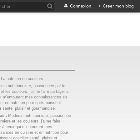
Connexion
+
Créer mon blog
:
La nutrition en couleurs
os :
Médecin nutritionniste, passionnée
umière et les couleurs, j'aime faire
r à ceux qui m'entourent mes
sances en cuisine et en nutrition pour
uissent concilier santé, plaisir et