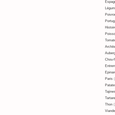
Espag
Légum
Poivro
Portug
Histoir
Poiss
Tomat
Archit
Auberg
Chou-f
Entre
Epinar
Paris
(
Patate
Tajine
Tartar
Thon
(
Viand