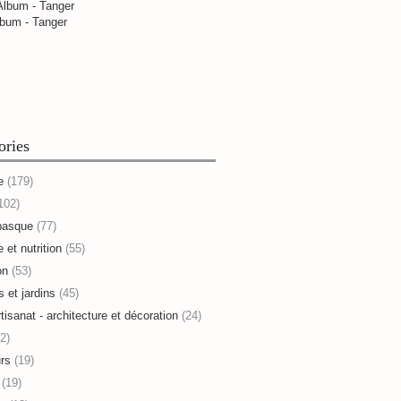
bum - Tanger
ories
e
(179)
102)
basque
(77)
 et nutrition
(55)
on
(53)
s et jardins
(45)
rtisanat - architecture et décoration
(24)
2)
rs
(19)
(19)