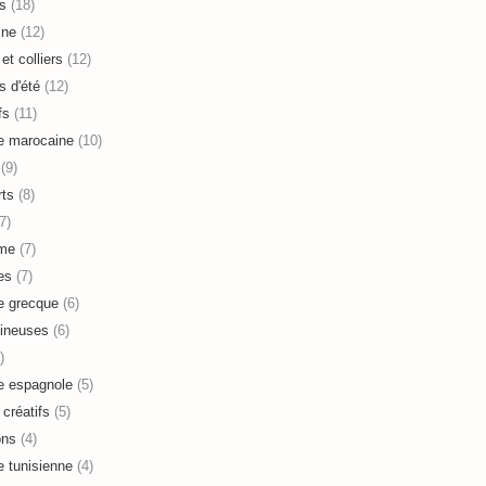
s
(18)
ine
(12)
et colliers
(12)
s d'été
(12)
fs
(11)
e marocaine
(10)
(9)
ts
(8)
7)
sme
(7)
es
(7)
e grecque
(6)
ineuses
(6)
)
e espagnole
(5)
 créatifs
(5)
ons
(4)
e tunisienne
(4)