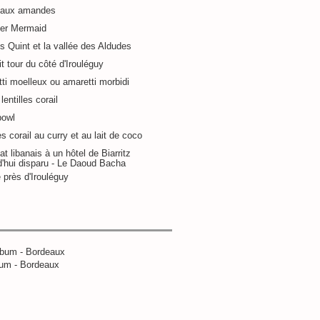
 aux amandes
ier Mermaid
s Quint et la vallée des Aldudes
it tour du côté d'Irouléguy
ti moelleux ou amaretti morbidi
lentilles corail
bowl
es corail au curry et au lait de coco
at libanais à un hôtel de Biarritz
d'hui disparu - Le Daoud Bacha
 près d'Irouléguy
um - Bordeaux