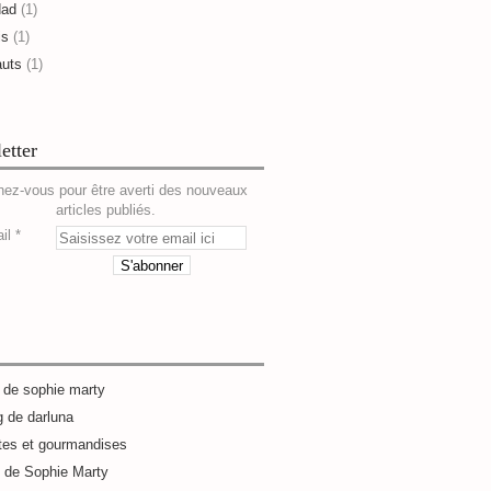
dad
(1)
is
(1)
auts
(1)
etter
ez-vous pour être averti des nouveaux
articles publiés.
il
g de sophie marty
g de darluna
tes et gourmandises
e de Sophie Marty