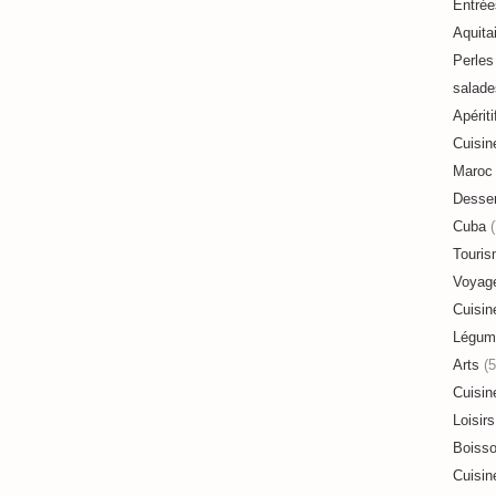
Entrée
Aquita
Perles 
salade
Apériti
Cuisin
Maroc
Desser
Cuba
(
Touri
Voyag
Cuisin
Légum
Arts
(5
Cuisin
Loisirs
Boiss
Cuisin