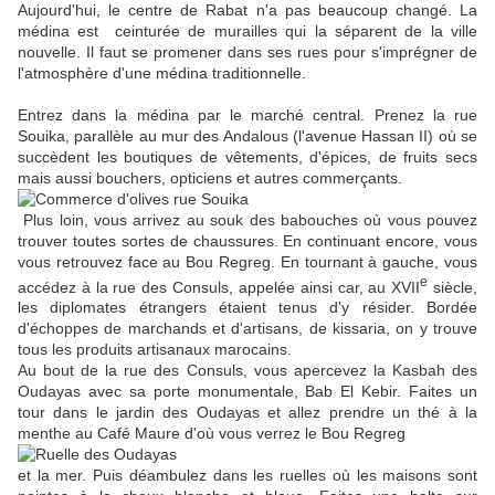
Aujourd'hui, le centre de Rabat n'a pas beaucoup changé. La
médina est ceinturée de murailles qui la séparent de la ville
nouvelle. Il faut se promener dans ses rues pour s'imprégner de
l'atmosphère d'une médina traditionnelle.
Entrez dans la médina par le marché central. Prenez la rue
Souika, parallèle au mur des Andalous (l'avenue Hassan II) où se
succèdent les boutiques de vêtements, d'épices, de fruits secs
mais aussi bouchers, opticiens et autres commerçants.
Plus loin, vous arrivez au souk des babouches où vous pouvez
trouver toutes sortes de chaussures. En continuant encore, vous
vous retrouvez face au Bou Regreg. En tournant à gauche, vous
e
accédez à la rue des Consuls, appelée ainsi car, au XVII
siècle,
les diplomates étrangers étaient tenus d'y résider. Bordée
d'échoppes de marchands et d'artisans, de kissaria, on y trouve
tous les produits artisanaux marocains.
Au bout de la rue des Consuls, vous apercevez la Kasbah des
Oudayas avec sa porte monumentale, Bab El Kebir. Faites un
tour dans le jardin des Oudayas et allez prendre un thé à la
menthe au Café Maure d'où vous verrez le Bou Regreg
et la mer. Puis déambulez dans les ruelles où les maisons sont