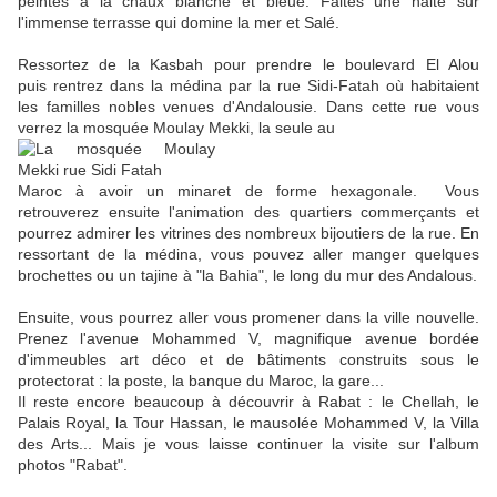
peintes à la chaux blanche et bleue. Faites une halte sur
l'immense terrasse qui domine la mer et Salé.
Ressortez de la Kasbah pour prendre le boulevard El Alou
puis rentrez dans la médina par la rue Sidi-Fatah où habitaient
les familles nobles venues d'Andalousie. Dans cette rue vous
verrez la mosquée Moulay Mekki, la seule au
Maroc à avoir un minaret de forme hexagonale. Vous
retrouverez ensuite l'animation des quartiers commerçants et
pourrez admirer les vitrines des nombreux bijoutiers de la rue. En
ressortant de la médina, vous pouvez aller manger quelques
brochettes ou un tajine à "la Bahia", le long du mur des Andalous.
Ensuite, vous pourrez aller vous promener dans la ville nouvelle.
Prenez l'avenue Mohammed V, magnifique avenue bordée
d'immeubles art déco et de bâtiments construits sous le
protectorat : la poste, la banque du Maroc, la gare...
Il reste encore beaucoup à découvrir à Rabat : le Chellah, le
Palais Royal, la Tour Hassan, le mausolée Mohammed V, la Villa
des Arts... Mais je vous laisse continuer la visite sur l'album
photos "Rabat".