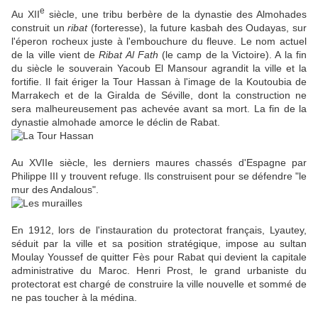
e
Au XII
siècle, une tribu berbère de la dynastie des Almohades
construit un
ribat
(forteresse), la future kasbah des Oudayas, sur
l'éperon rocheux juste à l'embouchure du fleuve. Le nom actuel
de la ville vient de
Ribat Al Fath
(le camp de la Victoire). A la fin
du siècle le souverain Yacoub El Mansour agrandit la ville et la
fortifie. Il fait ériger la Tour Hassan à l'image de la Koutoubia de
Marrakech et de la Giralda de Séville, dont la construction ne
sera malheureusement pas achevée avant sa mort. La fin de la
dynastie almohade amorce le déclin de Rabat.
Au XVIIe siècle, les derniers maures chassés d'Espagne par
Philippe III y trouvent refuge. Ils construisent pour se défendre "le
mur des Andalous".
En 1912, lors de l'instauration du protectorat français, Lyautey,
séduit par la ville et sa position stratégique, impose au sultan
Moulay Youssef de quitter Fès pour Rabat qui devient la capitale
administrative du Maroc. Henri Prost, le grand urbaniste du
protectorat est chargé de construire la ville nouvelle et sommé de
ne pas toucher à la médina.