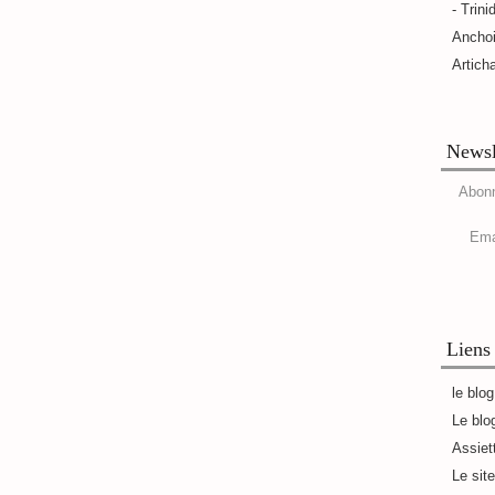
- Trini
Ancho
Artich
Newsl
Abonn
Ema
Liens
le blo
Le blo
Assiet
Le sit