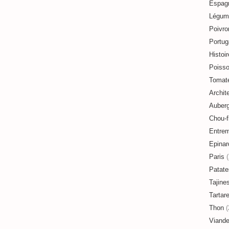
Espag
Légum
Poivro
Portug
Histoir
Poiss
Tomat
Archit
Auberg
Chou-f
Entre
Epinar
Paris
(
Patate
Tajine
Tartar
Thon
(
Viand