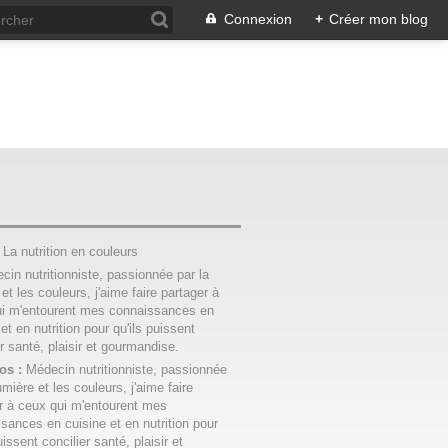
Connexion
+
Créer mon blog
:
La nutrition en couleurs
os :
Médecin nutritionniste, passionnée
umière et les couleurs, j'aime faire
r à ceux qui m'entourent mes
sances en cuisine et en nutrition pour
uissent concilier santé, plaisir et