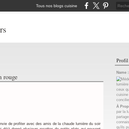
Tous nos blogs cuisine
rs
Profil
Name 
n rouge
À Prop
par la l
partage
connais
envie de profiter avec des amis de la chaude lumière du soir
qu'ils p
 ai déjà donné plusieurs recettes de petits plats qui peuvent