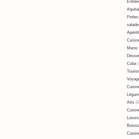
Entrée
Aquita
Perles 
salade
Apériti
Cuisin
Maroc
Desser
Cuba
(
Touri
Voyag
Cuisin
Légum
Arts
(5
Cuisin
Loisirs
Boiss
Cuisin