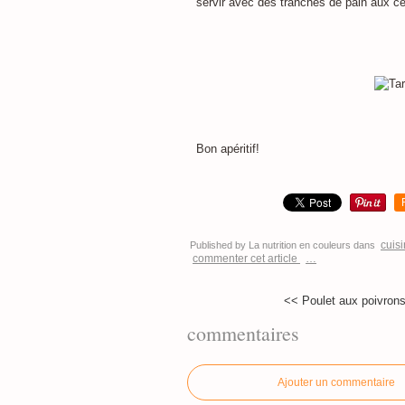
servir avec des tranches de pain aux cé
Bon apéritif!
cuis
Published by La nutrition en couleurs
dans
commenter cet article
…
<< Poulet aux poivrons 
commentaires
Ajouter un commentaire