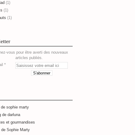
dad
(1)
is
(1)
auts
(1)
etter
ez-vous pour être averti des nouveaux
articles publiés.
il
g de sophie marty
g de darluna
tes et gourmandises
e de Sophie Marty