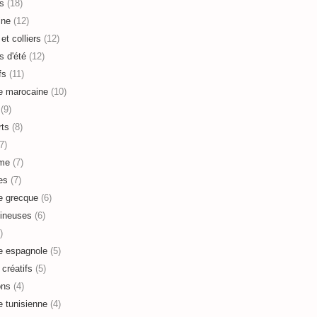
s
(18)
ine
(12)
et colliers
(12)
s d'été
(12)
fs
(11)
e marocaine
(10)
(9)
ts
(8)
7)
sme
(7)
es
(7)
e grecque
(6)
ineuses
(6)
)
e espagnole
(5)
 créatifs
(5)
ons
(4)
e tunisienne
(4)