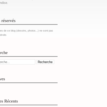
ndise.
 réservés
es de ce blog (dessins, photos...) ne sont pas
 droits
rche
ves
les Récents