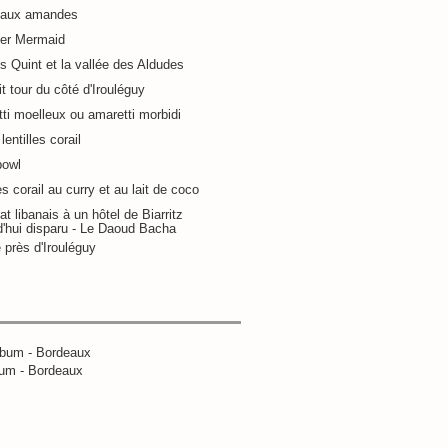
 aux amandes
ier Mermaid
s Quint et la vallée des Aldudes
it tour du côté d'Irouléguy
ti moelleux ou amaretti morbidi
lentilles corail
bowl
es corail au curry et au lait de coco
at libanais à un hôtel de Biarritz
d'hui disparu - Le Daoud Bacha
 près d'Irouléguy
um - Bordeaux