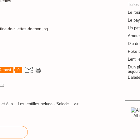
réales.
Tuiles
Le ros
Le pay
Un pet
Amaret
Dip de 
Poke 
Lentill
D'un pl
Repost
0
aujour
Balade
ine
et à la...
Les lentilles beluga - Salade... >>
Alb