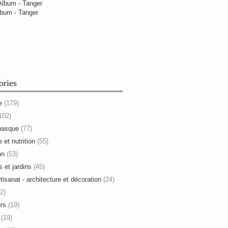
bum - Tanger
ories
e
(179)
102)
basque
(77)
 et nutrition
(55)
on
(53)
s et jardins
(45)
rtisanat - architecture et décoration
(24)
2)
rs
(19)
(19)