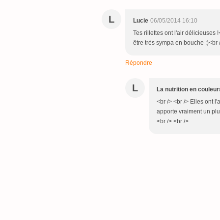
L
Lucie
06/05/2014 16:10
Tes rillettes ont l'air délicieuse
être très sympa en bouche :)<br 
Répondre
L
La nutrition en couleur
<br /> <br /> Elles ont l
apporte vraiment un plus
<br /> <br />