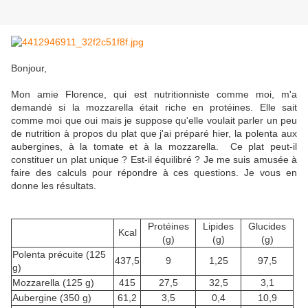
Bonjour,
Mon amie Florence, qui est nutritionniste comme moi, m'a
demandé si la mozzarella était riche en protéines. Elle sait
comme moi que oui mais je suppose qu'elle voulait parler un peu
de nutrition à propos du plat que j'ai préparé hier, la polenta aux
aubergines, à la tomate et à la mozzarella. Ce plat peut-il
constituer un plat unique ? Est-il équilibré ? Je me suis amusée à
faire des calculs pour répondre à ces questions. Je vous en
donne les résultats.
Protéines
Lipides
Glucides
Kcal
(g)
(g)
(g)
Polenta précuite (125
437,5
9
1,25
97,5
g)
Mozzarella (125 g)
415
27,5
32,5
3,1
Aubergine (350 g)
61,2
3,5
0,4
10,9