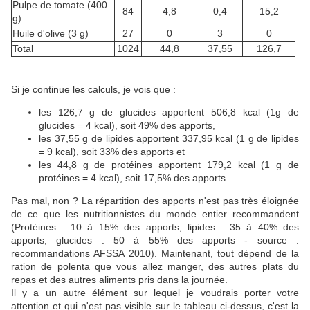
Pulpe de tomate (400
84
4,8
0,4
15,2
g)
Huile d'olive (3 g)
27
0
3
0
Total
1024
44,8
37,55
126,7
Si je continue les calculs, je vois que :
les 126,7 g de glucides apportent 506,8 kcal (1g de
glucides = 4 kcal), soit 49% des apports,
les 37,55 g de lipides apportent 337,95 kcal (1 g de lipides
= 9 kcal), soit 33% des apports et
les 44,8 g de protéines apportent 179,2 kcal (1 g de
protéines = 4 kcal), soit 17,5% des apports.
Pas mal, non ? La répartition des apports n'est pas très éloignée
de ce que les nutritionnistes du monde entier recommandent
(Protéines : 10 à 15% des apports, lipides : 35 à 40% des
apports, glucides : 50 à 55% des apports - source :
recommandations AFSSA 2010). Maintenant, tout dépend de la
ration de polenta que vous allez manger, des autres plats du
repas et des autres aliments pris dans la journée.
Il y a un autre élément sur lequel je voudrais porter votre
attention et qui n'est pas visible sur le tableau ci-dessus, c'est la