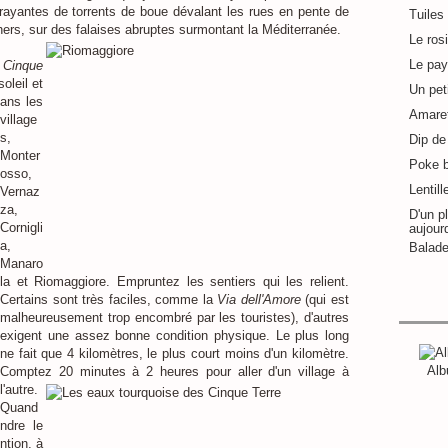
rayantes de torrents de boue dévalant les rues en pente de
Tuiles
hers, sur des falaises abruptes surmontant la Méditerranée.
Le ros
Le pay
s
Cinque
oleil et
Un pet
ans les
Amaret
village
s,
Dip de 
Monter
Poke 
osso,
Lentill
Vernaz
za,
D'un pl
Cornigli
aujour
a,
Balade
Manaro
la et Riomaggiore. Empruntez les sentiers qui les relient.
Certains sont très faciles, comme la
Via dell'Amore
(qui est
malheureusement trop encombré par les touristes), d'autres
exigent une assez bonne condition physique. Le plus long
ne fait que 4 kilomètres, le plus court moins d'un kilomètre.
Alb
Comptez 20 minutes à 2 heures pour aller d'un village à
l'autre.
Quand
ndre le
ntion, à