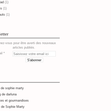
dad
(1)
is
(1)
auts
(1)
etter
ez-vous pour être averti des nouveaux
articles publiés.
il
g de sophie marty
g de darluna
tes et gourmandises
e de Sophie Marty