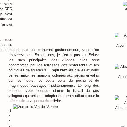
e, vous
e de RER
A
e n'est
ller de
n'ai pas
ez vous
ment ou
Album 
Ne cherchez pas un restaurant gastronomique, vous n'en
trouverez pas. En tout cas, je n'en ai pas vu. Évitez
les rues principales des villages, elles sont
encombrées par les terrasses des restaurants et les
boutiques de souvenirs. Empruntez les ruelles et vous
verrez mieux les maisons colorées aux jardins envahis
Album
par les fleurs, les petits ports de pêche et de
magnifiques paysages méditerranéens. Le long des
sentiers, vous pourrez admirer le travail de ces
villageois qui ont su s'adapter au terrain difficile pour la
culture de la vigne ou de l'olivier.
Album 
U
n
p
et