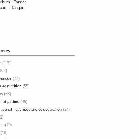
bum - Tanger
ories
e
(179)
102)
basque
(77)
 et nutrition
(55)
on
(53)
s et jardins
(45)
rtisanat - architecture et décoration
(24)
2)
rs
(19)
(19)