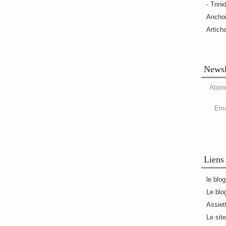
- Trini
Ancho
Artich
Newsl
Abonn
Ema
Liens
le blo
Le blo
Assiet
Le sit