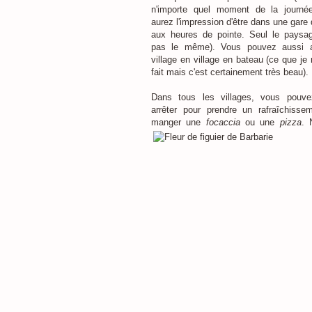
n'importe quel moment de la journé
aurez l'impression d'être dans une gar
aux heures de pointe. Seul le paysag
pas le même). Vous pouvez aussi a
village en village en bateau (ce que je 
fait mais c'est certainement très beau).
Dans tous les villages, vous pouv
arrêter pour prendre un rafraîchisse
manger une
focaccia
ou une
pizza
. 