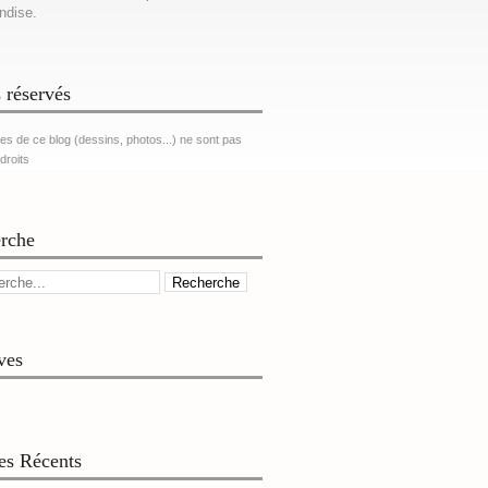
ndise.
 réservés
es de ce blog (dessins, photos...) ne sont pas
 droits
rche
ves
les Récents