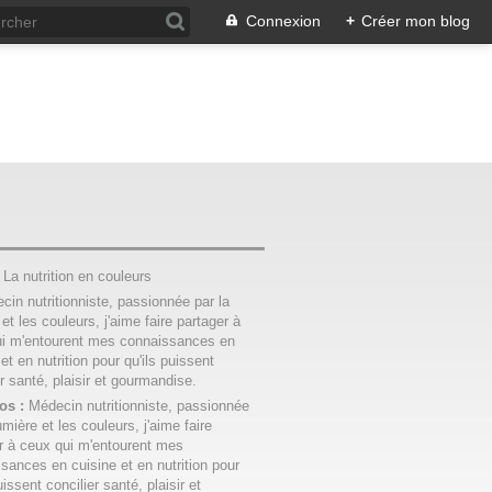
Connexion
+
Créer mon blog
:
La nutrition en couleurs
os :
Médecin nutritionniste, passionnée
umière et les couleurs, j'aime faire
r à ceux qui m'entourent mes
sances en cuisine et en nutrition pour
uissent concilier santé, plaisir et