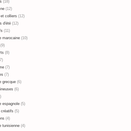
s
(18)
ine
(12)
et colliers
(12)
s d'été
(12)
fs
(11)
e marocaine
(10)
(9)
ts
(8)
7)
sme
(7)
es
(7)
e grecque
(6)
ineuses
(6)
)
e espagnole
(5)
 créatifs
(5)
ons
(4)
e tunisienne
(4)