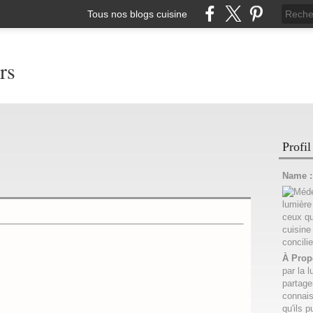
Tous nos blogs cuisine
rs
Profil
Name 
À Prop
par la l
partage
connais
qu'ils p