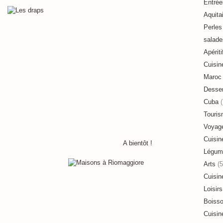
Entrée
Aquita
Perles 
salade
Apériti
Cuisin
Maroc
Desser
Cuba
(
Touri
Voyag
Cuisin
A bientôt !
Légum
Arts
(5
Cuisin
Loisirs
Boiss
Cuisin