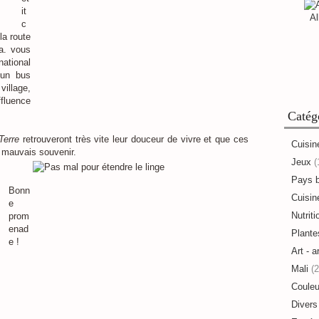
it
Al
c
la route
a. vous
national
 un bus
village,
fluence
Catég
Terre
retrouveront très vite leur douceur de vivre et que ces
Cuisin
n mauvais souvenir.
Jeux
(
Pays 
Bonn
Cuisine
e
Nutriti
prom
enad
Plante
e !
Art - a
Mali
(2
Couleu
Divers