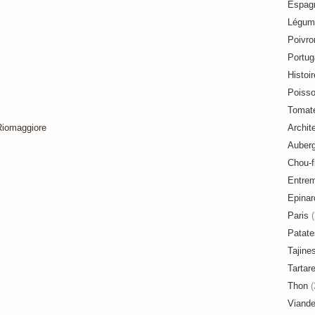
Espag
Légum
Poivro
Portug
Histoir
Poiss
Tomat
Archit
Auberg
Chou-f
Entre
Epinar
Paris
(
Patate
Tajine
Tartar
Thon
(
Viand