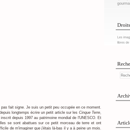
gourma
Droits
Les imag
libres de
Reche
Archi
 pas fait signe. Je suis un petit peu occupée en ce moment.
 depuis longtemps écrire un petit article sur les
Cinque Terre
,
ie, inscrit depuis 1997 au patrimoine mondial de l'UNESCO. Et
Artic
elles se sont abattues sur ce petit morceau de terre et ont
icile de m'imaginer que j'étais là-bas il y a à peine un mois.