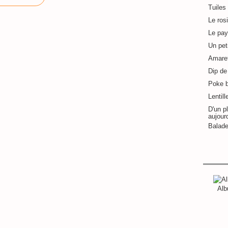
Tuiles
Le ros
Le pay
Un pet
Amaret
Dip de 
Poke 
Lentill
D'un pl
aujour
Balade
Alb