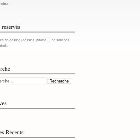
ndise.
 réservés
es de ce blog (dessins, photos...) ne sont pas
 droits
rche
ves
les Récents