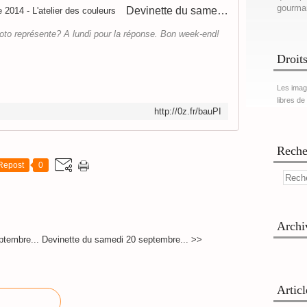
gourma
Devinette du samedi 20 septembre 2014 - L'atelier des couleurs
oto représente? A lundi pour la réponse. Bon week-end!
Droits
Les imag
libres de
http://0z.fr/bauPI
Reche
Repost
0
Archi
ptembre...
Devinette du samedi 20 septembre... >>
Artic