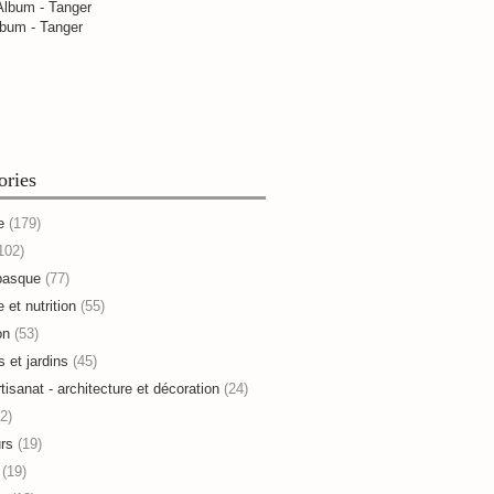
bum - Tanger
ories
e
(179)
102)
basque
(77)
 et nutrition
(55)
on
(53)
s et jardins
(45)
rtisanat - architecture et décoration
(24)
2)
rs
(19)
(19)