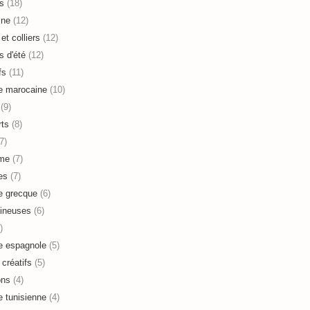
s
(18)
ine
(12)
et colliers
(12)
s d'été
(12)
fs
(11)
e marocaine
(10)
(9)
ts
(8)
7)
sme
(7)
es
(7)
e grecque
(6)
ineuses
(6)
)
e espagnole
(5)
 créatifs
(5)
ons
(4)
e tunisienne
(4)