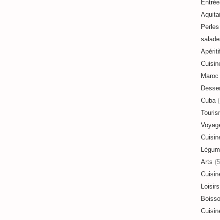
Entrée
Aquita
Perles 
salade
Apériti
Cuisin
Maroc
Desser
Cuba
(
Touri
Voyag
Cuisin
Légum
Arts
(5
Cuisin
Loisirs
Boiss
Cuisin