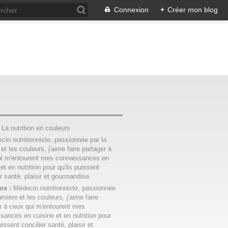
Connexion
+
Créer mon blog
:
La nutrition en couleurs
os :
Médecin nutritionniste, passionnée
umière et les couleurs, j'aime faire
r à ceux qui m'entourent mes
sances en cuisine et en nutrition pour
uissent concilier santé, plaisir et