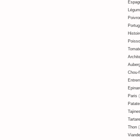
Espag
Légum
Poivro
Portug
Histoir
Poiss
Tomat
Archit
Auberg
Chou-f
Entre
Epinar
Paris
(
Patate
Tajine
Tartar
Thon
(
Viand