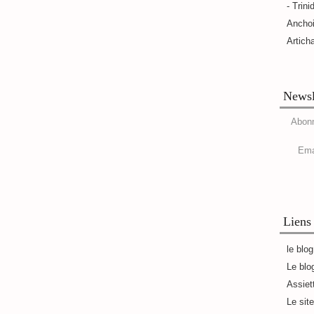
- Trini
Ancho
Artich
Newsl
Abonn
Ema
Liens
le blo
Le blo
Assiet
Le sit