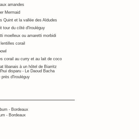
 aux amandes
ier Mermaid
s Quint et la vallée des Aldudes
it tour du côté d'Irouléguy
ti moelleux ou amaretti morbidi
lentilles corail
bowl
es corail au curry et au lait de coco
at libanais à un hôtel de Biarritz
d'hui disparu - Le Daoud Bacha
 près d'Irouléguy
um - Bordeaux