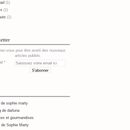
dad
(1)
is
(1)
auts
(1)
etter
ez-vous pour être averti des nouveaux
articles publiés.
il
g de sophie marty
g de darluna
tes et gourmandises
e de Sophie Marty