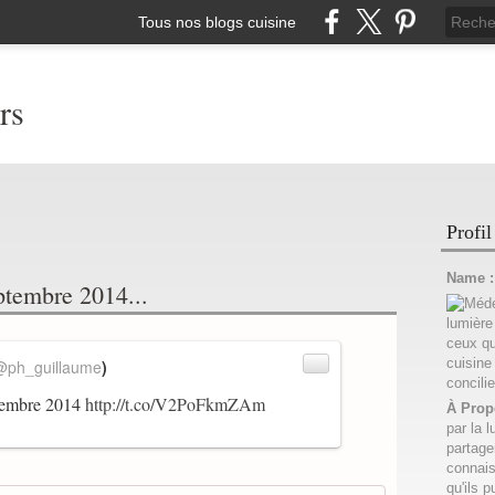
Tous nos blogs cuisine
rs
Profil
Name 
ptembre 2014...
@ph_guillaume
)
ptembre 2014
http://t.co/V2PoFkmZAm
À Prop
par la l
partage
connais
qu'ils p