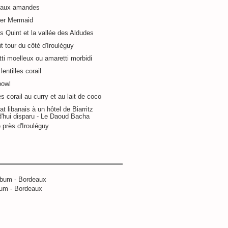
 aux amandes
ier Mermaid
s Quint et la vallée des Aldudes
it tour du côté d'Irouléguy
ti moelleux ou amaretti morbidi
lentilles corail
bowl
es corail au curry et au lait de coco
at libanais à un hôtel de Biarritz
d'hui disparu - Le Daoud Bacha
 près d'Irouléguy
um - Bordeaux