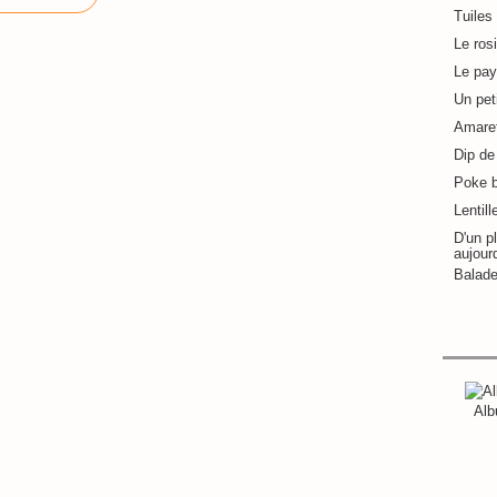
Tuiles
Le ros
Le pay
Un pet
Amaret
Dip de 
Poke 
Lentill
D'un pl
aujour
Balade
Alb