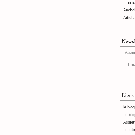
- Trini
Ancho
Artich
Newsl
Abonn
Ema
Liens
le blo
Le blo
Assiet
Le sit