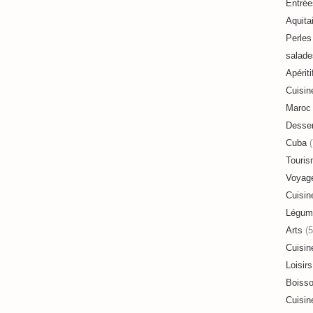
Entrée
Aquita
Perles 
salade
Apériti
Cuisin
Maroc
Desser
Cuba
(
Touri
Voyag
Cuisin
Légum
Arts
(5
Cuisin
Loisirs
Boiss
Cuisin