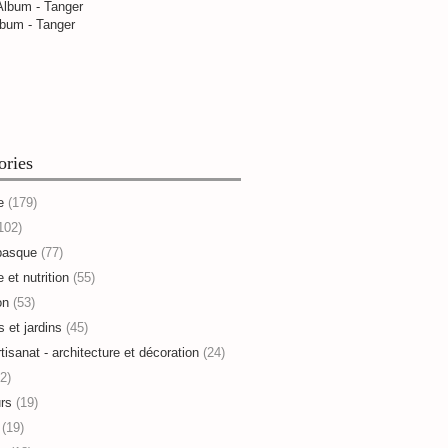
bum - Tanger
ories
e
(179)
102)
basque
(77)
 et nutrition
(55)
on
(53)
s et jardins
(45)
rtisanat - architecture et décoration
(24)
2)
rs
(19)
(19)