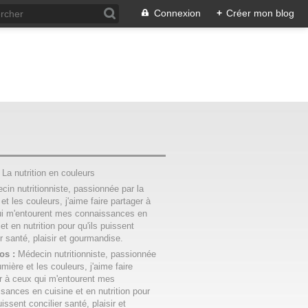
Connexion
+
Créer mon blog
:
La nutrition en couleurs
os :
Médecin nutritionniste, passionnée
umière et les couleurs, j'aime faire
r à ceux qui m'entourent mes
sances en cuisine et en nutrition pour
uissent concilier santé, plaisir et