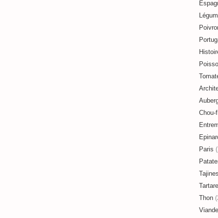
Espag
Légum
Poivro
Portug
Histoir
Poiss
Tomat
Archit
Auberg
Chou-f
Entre
Epinar
Paris
(
Patate
Tajine
Tartar
Thon
(
Viand