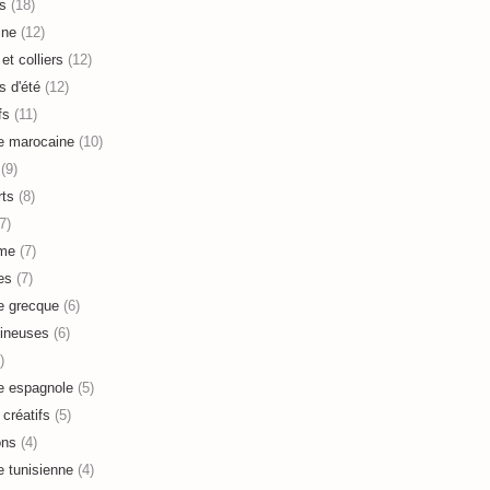
s
(18)
ine
(12)
et colliers
(12)
s d'été
(12)
fs
(11)
e marocaine
(10)
(9)
ts
(8)
7)
sme
(7)
es
(7)
e grecque
(6)
ineuses
(6)
)
e espagnole
(5)
 créatifs
(5)
ons
(4)
e tunisienne
(4)