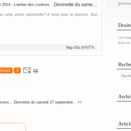
gourma
Devinette du samedi 27 septembre 2014 - L'atelier des couleurs
e cette photo représente? A lundi pour la réponse. Bon
Droits
Les imag
libres de
http://0z.fr/YITTr
Reche
Repost
0
Archi
vrons...
Devinette du samedi 27 septembre... >>
Artic