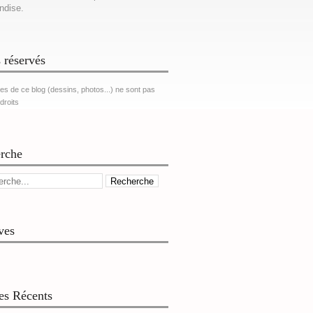
ndise.
 réservés
es de ce blog (dessins, photos...) ne sont pas
 droits
rche
ves
les Récents