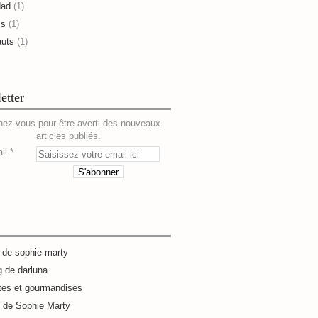
dad
(1)
is
(1)
auts
(1)
etter
ez-vous pour être averti des nouveaux
articles publiés.
il
g de sophie marty
g de darluna
tes et gourmandises
e de Sophie Marty