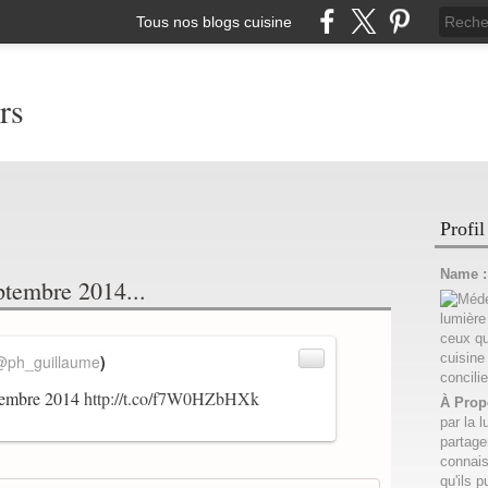
Tous nos blogs cuisine
rs
Profil
Name 
ptembre 2014...
@ph_guillaume
)
ptembre 2014
http://t.co/f7W0HZbHXk
À Prop
par la l
partage
connais
qu'ils p