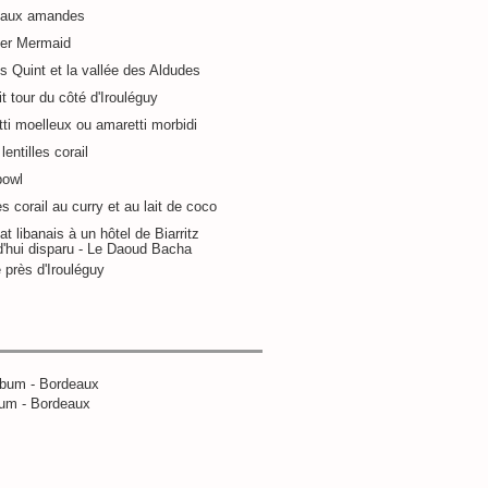
 aux amandes
ier Mermaid
s Quint et la vallée des Aldudes
it tour du côté d'Irouléguy
ti moelleux ou amaretti morbidi
lentilles corail
bowl
es corail au curry et au lait de coco
at libanais à un hôtel de Biarritz
d'hui disparu - Le Daoud Bacha
 près d'Irouléguy
um - Bordeaux