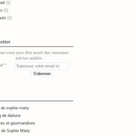
dad
(1)
is
(1)
auts
(1)
etter
ez-vous pour être averti des nouveaux
articles publiés.
il
g de sophie marty
g de darluna
tes et gourmandises
e de Sophie Marty