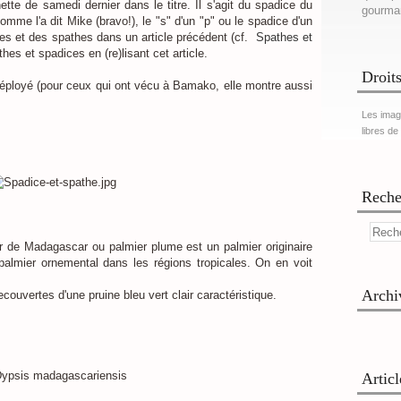
tte de samedi dernier dans le titre. Il s'agit du spadice du
gourma
mme l'a dit Mike (bravo!), le "s" d'un "p" ou le spadice d'un
ces et des spathes dans un article précédent (cf.
Spathes et
hes et spadices en (re)lisant cet article.
Droits
éployé (pour ceux qui ont vécu à Bamako, elle montre aussi
Les imag
libres de
Reche
 de Madagascar ou palmier plume est un palmier originaire
almier ornemental dans les régions tropicales. On en voit
Archi
ecouvertes d'une pruine bleu vert clair caractéristique.
Artic