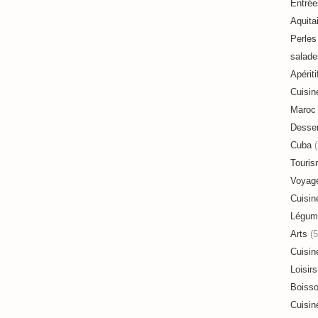
Entrée
Aquita
Perles 
salade
Apériti
Cuisin
Maroc
Desser
Cuba
(
Touri
Voyag
Cuisin
Légum
Arts
(5
Cuisin
Loisirs
Boiss
Cuisin