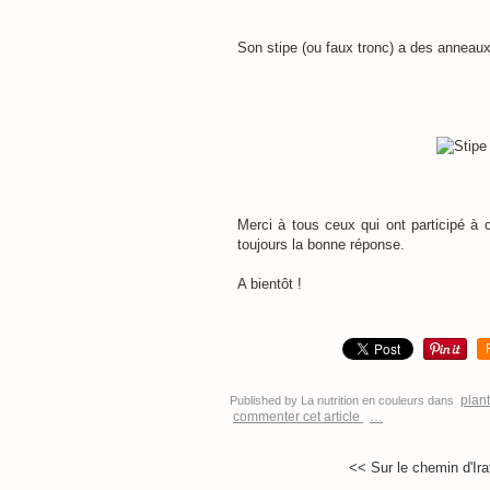
Son stipe (ou faux tronc) a des anne
Merci à tous ceux qui ont participé à 
toujours la bonne réponse.
A bientôt !
plant
Published by La nutrition en couleurs
dans
commenter cet article
…
<< Sur le chemin d'Irat