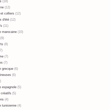
s
(18)
ine
(12)
et colliers
(12)
s d'été
(12)
fs
(11)
e marocaine
(10)
(9)
ts
(8)
7)
sme
(7)
es
(7)
e grecque
(6)
ineuses
(6)
)
e espagnole
(5)
 créatifs
(5)
ons
(4)
e tunisienne
(4)