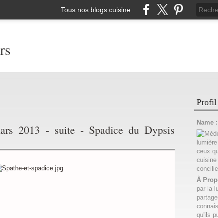
Tous nos blogs cuisine
rs
Profil
Name 
ars 2013 - suite - Spadice du Dypsis
À Prop
par la l
partage
connais
qu'ils p