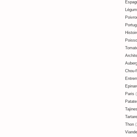
Espag
Légum
Poivro
Portug
Histoir
Poiss
Tomat
Archit
Auberg
Chou-f
Entre
Epinar
Paris
(
Patate
Tajine
Tartar
Thon
(
Viand