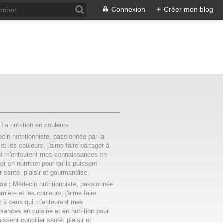
Connexion
+
Créer mon blog
:
La nutrition en couleurs
os :
Médecin nutritionniste, passionnée
umière et les couleurs, j'aime faire
r à ceux qui m'entourent mes
sances en cuisine et en nutrition pour
uissent concilier santé, plaisir et