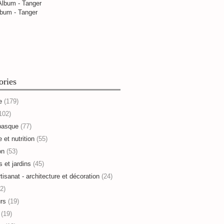
bum - Tanger
ories
e
(179)
102)
basque
(77)
 et nutrition
(55)
on
(53)
s et jardins
(45)
rtisanat - architecture et décoration
(24)
2)
rs
(19)
(19)