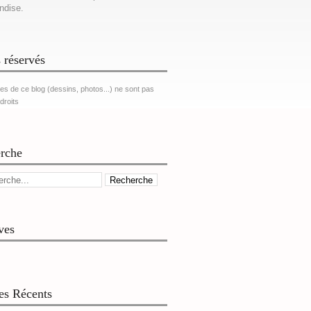
ndise.
 réservés
es de ce blog (dessins, photos...) ne sont pas
 droits
rche
ves
les Récents