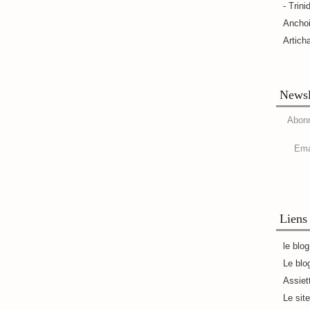
- Trini
Ancho
Artich
Newsl
Abonn
Ema
Liens
le blo
Le blo
Assiet
Le sit