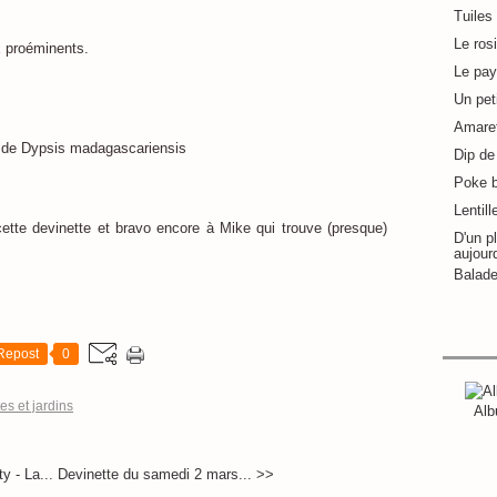
Tuiles
Le ros
aux proéminents.
Le pay
Un pet
Amaret
Dip de 
Poke 
Lentill
cette devinette et bravo encore à Mike qui trouve (presque)
D'un pl
aujour
Balade
Repost
0
es et jardins
Alb
y - La...
Devinette du samedi 2 mars... >>