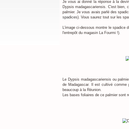
Je vous ai donné la réponse à la devine
Dypsis madagascariensis. C'est bien, co
palmier. Je vous avais parlé des spadi
spadices
). Vous saurez tout sur les spat
L'image ci-dessous montre le spadice d
l'entrepôt du magasin La Fourmi !).
Le Dypsis madagascariensis ou palmier
de Madagascar. Il est cultivé comme p
beaucoup à la Réunion.
Les bases foliaires de ce palmier sont r