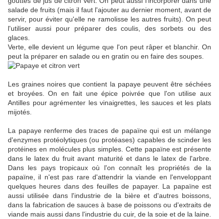
gouttes de jus de citron vert. On peut aussi l'incorporer dans une
salade de fruits (mais il faut l'ajouter au dernier moment, avant de
servir, pour éviter qu'elle ne ramolisse les autres fruits). On peut
l'utiliser aussi pour préparer des coulis, des sorbets ou des
glaces.
Verte, elle devient un légume que l'on peut râper et blanchir. On
peut la préparer en salade ou en gratin ou en faire des soupes.
Les graines noires que contient la papaye peuvent être séchées
et broyées. On en fait une épice poivrée que l'on utilise aux
Antilles pour agrémenter les vinaigrettes, les sauces et les plats
mijotés.
La papaye renferme des traces de papaïne qui est un mélange
d'enzymes protéolytiques (ou protéases) capables de scinder les
protéines en molécules plus simples. Cette papaïne est présente
dans le latex du fruit avant maturité et dans le latex de l'arbre.
Dans les pays tropicaux où l'on connaît les propriétés de la
papaïne, il n'est pas rare d'attendrir la viande en l'enveloppant
quelques heures dans des feuilles de papayer. La papaïne est
aussi utilisée dans l'industrie de la bière et d'autres boissons,
dans la fabrication de sauces à base de poissons ou d'extraits de
viande mais aussi dans l'industrie du cuir, de la soie et de la laine.