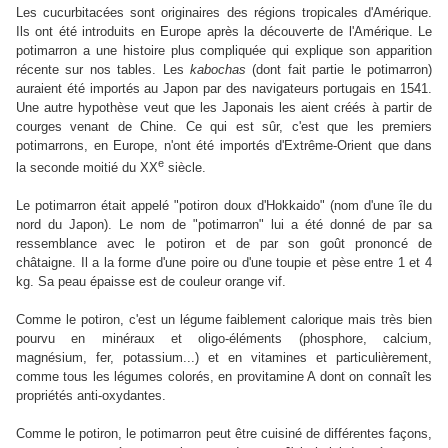
Les cucurbitacées sont originaires des régions tropicales d'Amérique.
Ils ont été introduits en Europe après la découverte de l'Amérique. Le
potimarron a une histoire plus compliquée qui explique son apparition
récente sur nos tables. Les
kabochas
(dont fait partie le potimarron)
auraient été importés au Japon par des navigateurs portugais en 1541.
Une autre hypothèse veut que les Japonais les aient créés à partir de
courges venant de Chine. Ce qui est sûr, c'est que les premiers
potimarrons, en Europe, n'ont été importés d'Extrême-Orient que dans
e
la seconde moitié du XX
siècle.
Le potimarron était appelé "potiron doux d'Hokkaido" (nom d'une île du
nord du Japon). Le nom de "potimarron" lui a été donné de par sa
ressemblance avec le potiron et de par son goût prononcé de
châtaigne. Il a la forme d'une poire ou d'une toupie et pèse entre 1 et 4
kg. Sa peau épaisse est de couleur orange vif.
Comme le potiron, c'est un légume faiblement calorique mais très bien
pourvu en minéraux et oligo-éléments (phosphore, calcium,
magnésium, fer, potassium...) et en vitamines et particulièrement,
comme tous les légumes colorés, en provitamine A dont on connaît les
propriétés anti-oxydantes.
Comme le potiron, le potimarron peut être cuisiné de différentes façons,