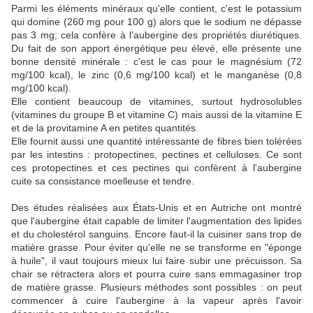
Parmi les éléments minéraux qu'elle contient, c'est le potassium
qui domine (260 mg pour 100 g) alors que le sodium ne dépasse
pas 3 mg; cela confère à l'aubergine des propriétés diurétiques.
Du fait de son apport énergétique peu élevé, elle présente une
bonne densité minérale : c'est le cas pour le magnésium (72
mg/100 kcal), le zinc (0,6 mg/100 kcal) et le manganèse (0,8
mg/100 kcal).
Elle contient beaucoup de vitamines, surtout hydrosolubles
(vitamines du groupe B et vitamine C) mais aussi de la vitamine E
et de la provitamine A en petites quantités.
Elle fournit aussi une quantité intéressante de fibres bien tolérées
par les intestins : protopectines, pectines et celluloses. Ce sont
ces protopectines et ces pectines qui confèrent à l'aubergine
cuite sa consistance moelleuse et tendre.
Des études réalisées aux États-Unis et en Autriche ont montré
que l'aubergine était capable de limiter l'augmentation des lipides
et du cholestérol sanguins. Encore faut-il la cuisiner sans trop de
matière grasse. Pour éviter qu'elle ne se transforme en "éponge
à huile", il vaut toujours mieux lui faire subir une précuisson. Sa
chair se rétractera alors et pourra cuire sans emmagasiner trop
de matière grasse. Plusieurs méthodes sont possibles : on peut
commencer à cuire l'aubergine à la vapeur après l'avoir