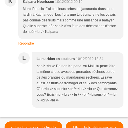
K
Kalpana Nourisson
10/12/2012 09:19
Merci Patricia. J'ai plusieurs arbes de jacaranda dans mon
jardin à Katmandou. Les fruits que tu décris, je ne les voyais
pas comme des fruits mais comme une nuisance à balayer.
Quelle superbe idée<br /> d'en faire des décorations d'arbre
de noël.<br /> Kalpana
Répondre
L
La nutrition en couleurs
10/12/2012 13:34
<br /> <br /> De rien Kalpana. Au Mali, tu peux faire
la même chose avec des grenades séchées ou de
petites oranges ou mandarines séchées. Essaye
aussi les fruits de fromager et ceux des flamboyants.
C'est<br /> superbe.<br /> <br /> <br /> Que devenez-
vous? Ecris-moi.<br /> <br /> <br /> bisous<br /> <br
/> <br /> <br />
< Le style saz et la fin du
Dhal de lentilles corail >