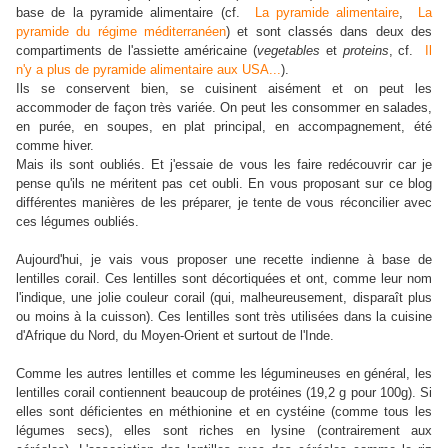
base de la pyramide alimentaire (cf.
La pyramide alimentaire
,
La
pyramide du régime méditerranéen
) et sont classés dans deux des
compartiments de l'assiette américaine (
vegetables
et
proteins
, cf.
Il
n'y a plus de pyramide alimentaire aux USA...
).
Ils se conservent bien, se cuisinent aisément et on peut les
accommoder de façon très variée. On peut les consommer en salades,
en purée, en soupes, en plat principal, en accompagnement, été
comme hiver.
Mais ils sont oubliés. Et j'essaie de vous les faire redécouvrir car je
pense qu'ils ne méritent pas cet oubli. En vous proposant sur ce blog
différentes manières de les préparer, je tente de vous réconcilier avec
ces légumes oubliés.
Aujourd'hui, je vais vous proposer une recette indienne à base de
lentilles corail. Ces lentilles sont décortiquées et ont, comme leur nom
l'indique, une jolie couleur corail (qui, malheureusement, disparaît plus
ou moins à la cuisson). Ces lentilles sont très utilisées dans la cuisine
d'Afrique du Nord, du Moyen-Orient et surtout de l'Inde.
Comme les autres lentilles et comme les légumineuses en général, les
lentilles corail contiennent beaucoup de protéines (19,2 g pour 100g). Si
elles sont déficientes en méthionine et en cystéine (comme tous les
légumes secs), elles sont riches en lysine (contrairement aux