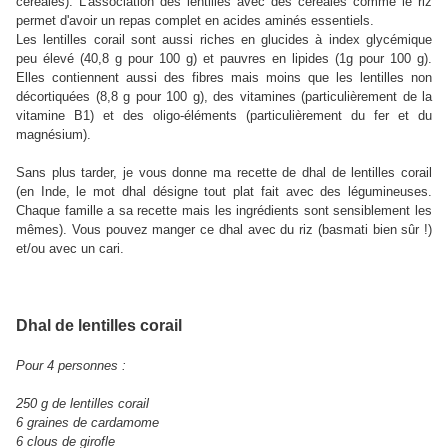
céréales). L'association des lentilles avec des céréales comme le riz
permet d'avoir un repas complet en acides aminés essentiels.
Les lentilles corail sont aussi riches en glucides à index glycémique
peu élevé (40,8 g pour 100 g) et pauvres en lipides (1g pour 100 g).
Elles contiennent aussi des fibres mais moins que les lentilles non
décortiquées (8,8 g pour 100 g), des vitamines (particulièrement de la
vitamine B1) et des oligo-éléments (particulièrement du fer et du
magnésium).
Sans plus tarder, je vous donne ma recette de dhal de lentilles corail
(en Inde, le mot dhal désigne tout plat fait avec des légumineuses.
Chaque famille a sa recette mais les ingrédients sont sensiblement les
mêmes). Vous pouvez manger ce dhal avec du riz (basmati bien sûr !)
et/ou avec un cari.
Dhal de lentilles corail
Pour 4 personnes :
250 g de lentilles corail
6 graines de cardamome
6 clous de girofle