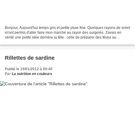
Bonjour, Aujourd'hui temps gris et petite pluie fine. Quelques rayons de soleil
m'ont permis d'aller faire mon marché au rayon des surgelés. J'avais en
vérité une petite idée derrière la tête : celle de préparer des fèves au
jambon. C'est mon amie du...
Rillettes de sardine
Publié le 19/01/2012 à 09:40
Par
La nutrition en couleurs