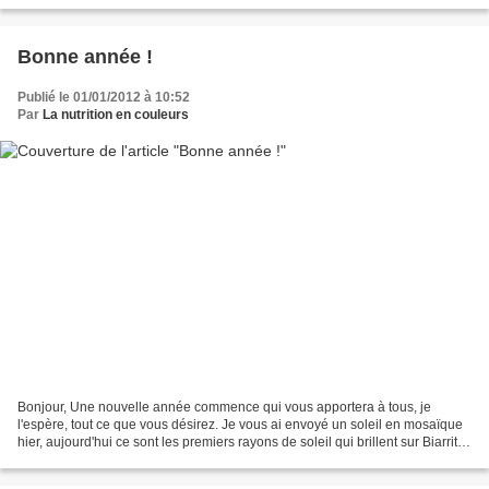
Bonne année !
Publié le 01/01/2012 à 10:52
Par
La nutrition en couleurs
Bonjour, Une nouvelle année commence qui vous apportera à tous, je
l'espère, tout ce que vous désirez. Je vous ai envoyé un soleil en mosaïque
hier, aujourd'hui ce sont les premiers rayons de soleil qui brillent sur Biarritz
que je vais vous montrer....