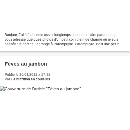
Bonjour, J'ai été absente assez longtemps et pour me faire pardonner je
vous adresse quelques photos d'un petit coin plein de charme où je suis
passée : le port de Lagrange à Parempuyre. Parempuyre, c'est une petite
ville du Médoc, située au nord de Bordeaux,...
Fèves au jambon
Publié le 20/01/2012 à 17:32
Par
La nutrition en couleurs