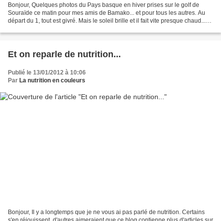
Bonjour, Quelques photos du Pays basque en hiver prises sur le golf de
Souraïde ce matin pour mes amis de Bamako... et pour tous les autres. Au
départ du 1, tout est givré. Mais le soleil brille et il fait vite presque chaud...
Tout est redevenu vert...
Et on reparle de nutrition...
Publié le 13/01/2012 à 10:06
Par
La nutrition en couleurs
Bonjour, Il y a longtemps que je ne vous ai pas parlé de nutrition. Certains
s'en réjouissent, d'autres aimeraient que ce blog contienne plus d'articles sur