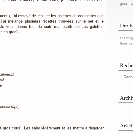
gourma
nt!), j'ai essayé de réaliser les galettes de courgettes que
 J'ai mélangé plusieurs recettes trouvées sur le net et le
Droits
. Je vous donne tout de suite ma recette de ces galettes
ς en grec).
Les imag
libres de
Reche
eilleures)
elé
lé
Archi
mmental râpé)
Artic
 à gros trous). Les saler légérement et les mettre à dégorger