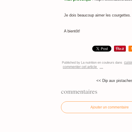
Je dois beaucoup aimer les courgettes. 
A bientôt!
cuis
Published by La nutrition en couleurs
dans
commenter cet article
…
<< Dip aux pistaches 
commentaires
Ajouter un commentaire