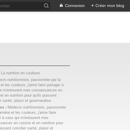
Connexion
+
Créer mon blog
:
La nutrition en couleurs
os :
Médecin nutritionniste, passionnée
umière et les couleurs, j'aime faire
r à ceux qui m'entourent mes
sances en cuisine et en nutrition pour
uissent concilier santé, plaisir et