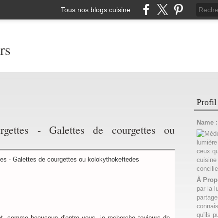
Tous nos blogs cuisine
rs
Profil
Name 
rgettes - Galettes de courgettes ou
À Prop
par la l
partage
connais
qu'ils p
 et, comme beaucoup d'entre vous, je recherche toujours de