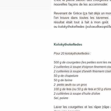
nouvelles façons de les accommoder.
Revenant de Grèce (ça fait déjà un mome
l'on trouve dans toutes les tavernes.
résultat était tout à fait à mon goût
ou
kolokythokeftedes
(κολοκυθοκεφτέδε
Kolokythokeftedes
Pour 20 kolokythokeftedes :
500 g de courgettes (les petites sont les m
2 cuillerées à soupe d'oignon finement cis
2 cuillerées à soupe d'aneth finement cise
50 g de chapelure
50 g de farine
2 petits œufs ou un gros
100 g de feta (ou 50 g de feta et 50 g d'e
2 cuillérées à soupe d'huile d'olive
Sel, poivre
Laver les courgettes et les râper (râpe