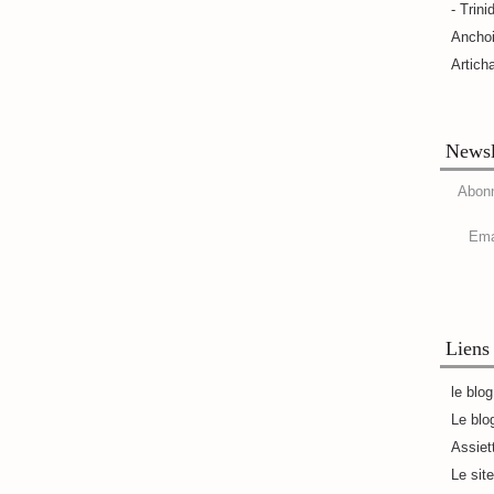
- Trini
Ancho
Artich
Newsl
Abonn
Ema
Liens
le blo
Le blo
Assiet
Le sit