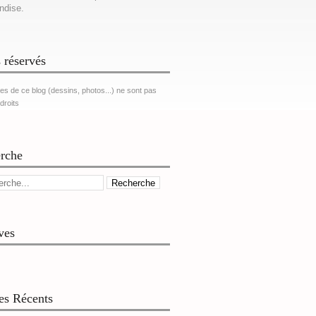
ndise.
 réservés
es de ce blog (dessins, photos...) ne sont pas
 droits
rche
ves
les Récents