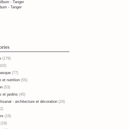
bum - Tanger
ories
e
(179)
102)
basque
(77)
 et nutrition
(55)
on
(53)
s et jardins
(45)
rtisanat - architecture et décoration
(24)
2)
rs
(19)
(19)