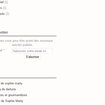
dad
(1)
is
(1)
auts
(1)
etter
ez-vous pour être averti des nouveaux
articles publiés.
il
g de sophie marty
g de darluna
tes et gourmandises
e de Sophie Marty