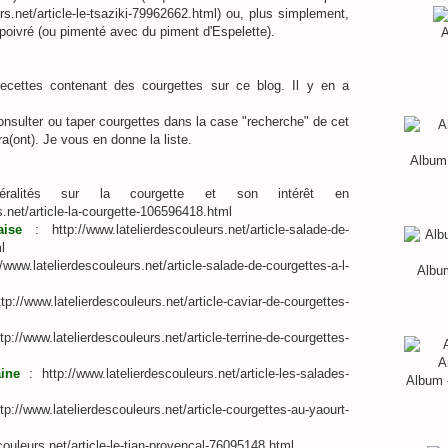
urs.net/article-le-tsaziki-79962662.html) ou, plus simplement,
poivré (ou pimenté avec du piment d'Espelette).
A
cettes contenant des courgettes sur ce blog. Il y en a
consulter ou taper courgettes dans la case "recherche" de cet
ira(ont). Je vous en donne la liste.
Album 
ralités sur la courgette et son intérêt en
s.net/article-la-courgette-106596418.html
ise
:
http://www.latelierdescouleurs.net/article-salade-de-
l
//www.latelierdescouleurs.net/article-salade-de-courgettes-a-l-
Album
ttp://www.latelierdescouleurs.net/article-caviar-de-courgettes-
ttp://www.latelierdescouleurs.net/article-terrine-de-courgettes-
ine
:
http://www.latelierdescouleurs.net/article-les-salades-
Album 
ttp://www.latelierdescouleurs.net/article-courgettes-au-yaourt-
couleurs.net/article-le-tian-provencal-76095148.html