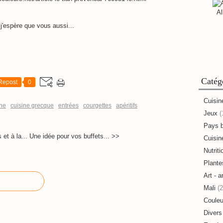
Al
j'espère que vous aussi...
Catég
Repost
0
Cuisin
ine
cuisine grecque
entrées
courgettes
apéritifs
Jeux
(
Pays 
et à la...
Une idée pour vos buffets... >>
Cuisine
Nutriti
Plante
Art - a
Mali
(2
Couleu
Divers