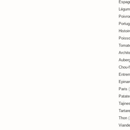
Espag
Légum
Poivro
Portug
Histoir
Poiss
Tomat
Archit
Auberg
Chou-f
Entre
Epinar
Paris
(
Patate
Tajine
Tartar
Thon
(
Viand