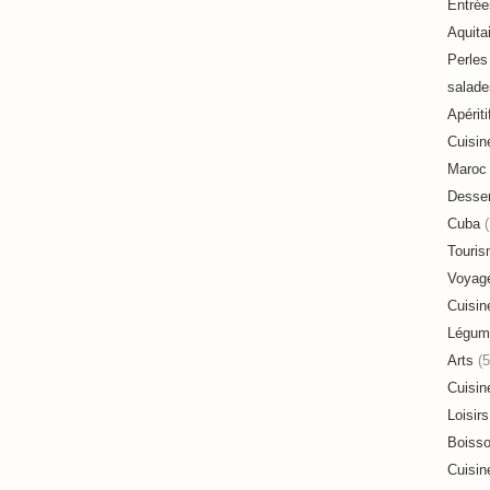
Entrée
Aquita
Perles 
salade
Apériti
Cuisin
Maroc
Desser
Cuba
(
Touri
Voyag
Cuisin
Légum
Arts
(5
Cuisin
Loisirs
Boiss
Cuisin