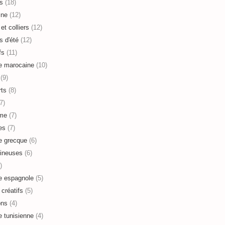
s
(18)
ine
(12)
et colliers
(12)
s d'été
(12)
fs
(11)
e marocaine
(10)
(9)
ts
(8)
7)
sme
(7)
es
(7)
e grecque
(6)
ineuses
(6)
)
e espagnole
(5)
 créatifs
(5)
ons
(4)
e tunisienne
(4)