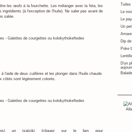
Tuiles
ttre les œufs à la fourchette. Les mélanger avec la feta, les
 ingrédients (à l'exception de l'huile). Ne saler pas avant de
Le ros
ès salée.
Le pay
Un pet
Amaret
Dip de 
Poke 
Lentill
D'un pl
aujour
Balade
à l'aide de deux cuillères et les plonger dans l'huile chaude.
ux côtés sont légèrement colorés.
Alb
ns) un tzatziki (cliquez sur le lien pour