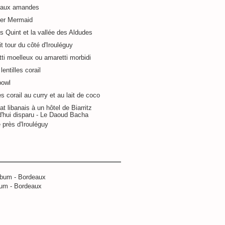
 aux amandes
ier Mermaid
s Quint et la vallée des Aldudes
it tour du côté d'Irouléguy
ti moelleux ou amaretti morbidi
lentilles corail
bowl
es corail au curry et au lait de coco
at libanais à un hôtel de Biarritz
d'hui disparu - Le Daoud Bacha
 près d'Irouléguy
um - Bordeaux