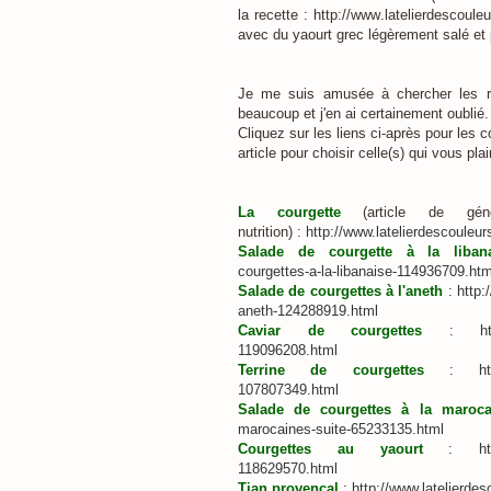
la recette : http://www.latelierdescoule
avec du yaourt grec légèrement salé et 
Je me suis amusée à chercher les re
beaucoup et j'en ai certainement oublié.
Cliquez sur les liens ci-après pour les 
article pour choisir celle(s) qui vous pla
La courgette
(article de géné
nutrition) :
http://www.latelierdescouleur
Salade de courgette à la libana
courgettes-a-la-libanaise-114936709.htm
Salade de courgettes à l'aneth
:
http:
aneth-124288919.html
Caviar de courgettes
:
h
119096208.html
Terrine de courgettes
:
h
107807349.html
Salade de courgettes à la maroca
marocaines-suite-65233135.html
Courgettes au yaourt
:
h
118629570.html
Tian provençal
:
http://www.latelierdes